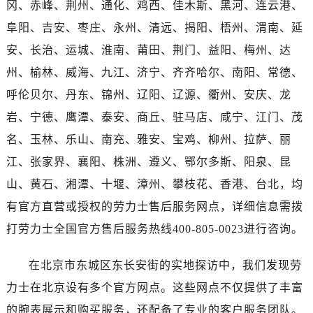
冈、赤峰、荆州、通化、鸡西、佳木斯、黑河、连云港、
江西省宜春市袁州区中山中路售后服务中心（需提前预约）
江西省鹰潭市月湖区胜利东路售后服务中心（需提前预约）
阜阳、吉安、枣庄、永州、清远、揭阳、梧州、渭南、延
山东省德州市德城区东风中路售后服务中心（需提前预约）
安、长治、运城、淮南、莆田、荆门、益阳、梅州、达
山东省东营市东营区济南路售后服务中心（需提前预约）
州、榆林、威海、九江、济宁、齐齐哈尔、南阳、常德、
山东省济南市历下区经十路11111号华润中心写字楼（万象城）15层1508室售后服务中心（需提前预约）
呼伦贝尔、丹东、锦州、辽阳、辽源、衢州、安庆、龙
山东省济宁市任城区太白楼路售后服务中心（需提前预约）
岩、宁德、鹰潭、泰安、商丘、驻马店、咸宁、江门、茂
山东省莱芜市文化南路8号银座商城名表维修一楼名表维修售后服务中心（需提前预约）
名、玉林、乐山、南充、雅安、宝鸡、柳州、拉萨、丽
山东省临沂市兰山区解放路售后服务中心（需提前预约）
江、张家界、襄阳、株洲、遵义、鄂尔多斯、阳泉、昆
山东省日照市东港区烟台路售后服务中心（需提前预约）
山东省泰安市泰山区财源街道泰山大街售后服务中心（需提前预约）
山、黄石、湘潭、十堰、漳州、攀枝花、香港、台北，均
山东省威海市环翠区新威海路89号振华商厦一楼名表维修售后服务中心（需提前预约）
有官方直营或授权的劳力士售后服务网点，详细信息需拨
山东省潍坊市奎文区东风东街售后服务中心（需提前预约）
打劳力士全国官方售后服务热线400-805-0023进行咨询。
山东省枣庄市滕州市北辛路与善国路交叉口售后服务中心（需提前预约）
山东省淄博市张店区金晶大道售后服务中心（需提前预约）
在北京市东城区东长安街的实地探访中，我们发现劳
上海市黄浦区南京东路299号宏伊国际广场写字楼8层806室售后服务中心（需提前预约）
力士在北京设有多个官方网点。这些网点不仅提供了丰富
上海市徐汇区虹桥路3号港汇中心2座37层3705室售后服务中心（需提前预约）
的腕表展示和购买服务，还配备了专业的客户服务团队。