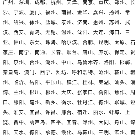
广州、深圳、成都、杭州、天津、南京、重庆、郑州、长
江苏省南京市秦淮区中山南路1号南京中心22层22-C1-C3室售后服务中心（需提前预约）
江苏省宿迁市宿城区西湖路售后服务中心（需提前预约）
沙、宁波、厦门、福州、南昌、金华、嘉兴、扬州、常
江苏省泰州市海陵区永定东路399号置地商务中心东塔（华润万象城）17层1706室售后服务中心（需提前预约）
州、绍兴、徐州、盐城、泰州、济南、惠州、苏州、武
江苏省徐州市鼓楼区淮海东路29号苏宁广场IFC国际金融中心35层3508室售后服务中心（需提前预约）
汉、西安、青岛、无锡、温州、沈阳、大连、海口、三
江苏省盐城市盐都区世纪大道5号盐城金融城写字楼1号楼16层1604室售后服务中心（需提前预约）
亚、佛山、东莞、珠海、哈尔滨、合肥、昆明、太原、石
江苏省扬州市邗江区国展路29号星耀天地写字楼1号楼18层1803室售后服务中心（需提前预约）
家庄、南宁、南通、长春、烟台、唐山、廊坊、保定、贵
江苏省镇江市京口区中山东路售后服务中心（需提前预约）
阳、泉州、台州、湖州、中山、乌鲁木齐、洛阳、邯郸、
江西省抚州市临川区赣东大道售后服务中心（需提前预约）
秦皇岛、澳门、西宁、潍坊、呼和浩特、沧州、鞍山、赣
江西省赣州市章贡区文清路售后服务中心（需提前预约）
江西省吉安市吉州区井冈山大道售后服务中心（需提前预约）
州、临沂、岳阳、平顶山、镇江、桂林、芜湖、汕头、淄
江西省景德镇市珠山区珠山中路售后服务中心（需提前预约）
博、兰州、银川、郴州、大庆、张家口、衡阳、焦作、周
江西省九江市浔阳区浔阳路售后服务中心（需提前预约）
口、邵阳、亳州、新乡、衡水、牡丹江、德州、聊城、包
江西省南昌市红谷滩新区红谷中大道998号绿地双子塔（中央广场）A1座办公楼14层1407室售后服务中心（需提前预约）
头、淮安、宜昌、许昌、邢台、宿迁、丽水、蚌埠、上
江西省萍乡市安源区萍安北大道与康庄路交叉口售后服务中心（需提前预约）
饶、晋中、葫芦岛、四平、宜春、滁州、大同、舟山、绵
江西省上饶市信州区滨江西路售后服务中心（需提前预约）
阳、天水、德阳、承德、绥化、马鞍山、三明、滨州、黄
江西省新余市渝水区北湖西路售后服务中心（需提前预约）