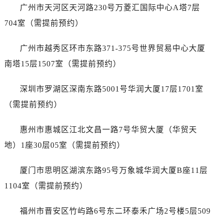
河北省保定市竞秀区朝阳北大街北国先天下售后服务中心（需提前预约）
广州市天河区天河路230号万菱汇国际中心A塔7层
内蒙古自治区阿拉善盟市左旗土尔扈特大街售后服务中心（需提前预约）
704室（需提前预约）
内蒙古自治区巴彦淖尔市临河区新华街售后服务中心（需提前预约）
内蒙古自治区包头市青山区幸福路甲3号王府井百货名表维修售后服务中心（需提前预约）
广州市越秀区环市东路371-375号世界贸易中心大厦
内蒙古自治区赤峰市红山区哈达街售后服务中心（需提前预约）
南塔15层1507室（需提前预约）
内蒙古自治区鄂尔多斯市东胜区伊金霍洛街售后服务中心（需提前预约）
内蒙古自治区呼伦贝尔市海拉尔区中央街售后服务中心（需提前预约）
深圳市罗湖区深南东路5001号华润大厦17层1701室
内蒙古自治区通辽市科尔沁区明仁大街售后服务中心（需提前预约）
（需提前预约）
内蒙古自治区乌海市海勃湾区人民南路售后服务中心（需提前预约）
内蒙古自治区乌兰察布市集宁区恩和大街售后服务中心（需提前预约）
惠州市惠城区江北文昌一路7号华贸大厦（华贸天
内蒙古自治区锡林郭勒盟市锡林浩特市光明街与额尔敦路交叉口售后服务中心（需提前预约）
地）1座30层05室（需提前预约）
内蒙古自治区兴安盟市乌兰浩特市兴安大街售后服务中心（需提前预约）
山西省大同市平城区迎宾街售后服务中心（需提前预约）
厦门市思明区湖滨东路95号万象城华润大厦B座11层
山西省晋城市城区黄华街售后服务中心（需提前预约）
1104室（需提前预约）
山西省晋中市榆次区顺城街售后服务中心（需提前预约）
山西省临汾市尧都区解放路售后服务中心（需提前预约）
福州市晋安区竹屿路6号东二环泰禾广场2号楼5层509