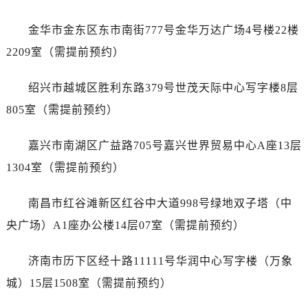
辽宁省鞍山市铁东区站前街售后服务中心（需提前预约）
辽宁省本溪市平山区胜利路售后服务中心（需提前预约）
金华市金东区东市南街777号金华万达广场4号楼22楼
辽宁省朝阳市双塔区新华路售后服务中心（需提前预约）
2209室（需提前预约）
辽宁省丹东市振兴区七经街售后服务中心（需提前预约）
辽宁省抚顺市新抚区东一路售后服务中心（需提前预约）
绍兴市越城区胜利东路379号世茂天际中心写字楼8层
辽宁省阜新市海州区解放大街售后服务中心（需提前预约）
805室（需提前预约）
辽宁省葫芦岛市连山区中央路售后服务中心（需提前预约）
辽宁省锦州市古塔区中央大街售后服务中心（需提前预约）
嘉兴市南湖区广益路705号嘉兴世界贸易中心A座13层
辽宁省辽阳市白塔区新运大街售后服务中心（需提前预约）
1304室（需提前预约）
辽宁省盘锦市兴隆台区石油大街售后服务中心（需提前预约）
辽宁省铁岭市银州区南马路售后服务中心（需提前预约）
南昌市红谷滩新区红谷中大道998号绿地双子塔（中
辽宁省营口市站前区市府路与渤海大街交叉口售后服务中心（需提前预约）
央广场）A1座办公楼14层07室（需提前预约）
辽宁省沈阳市沈河区中街路137号亨得利名表维修授权店1楼售后服务中心（需提前预约）
辽宁省沈阳市沈河区中街路83号亨得利名表维修授权店1楼售后服务中心（需提前预约）
济南市历下区经十路11111号华润中心写字楼（万象
北京市朝阳区建国门外大街甲6号华熙国际中心D座11层1102室售后服务中心（需提前预约）
城）15层1508室（需提前预约）
北京市东城区东长安街1号王府井东方广场W3座6层602室售后服务中心（需提前预约）