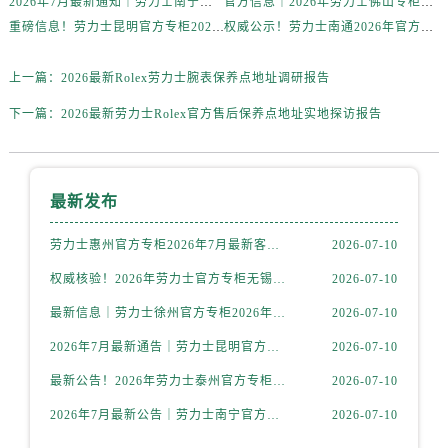
2026年7月最新通知｜劳力士南宁官方专柜客户服务热线升级，专柜名录核验
官方信息｜2026年劳力士佛山专柜客户服务电话及门店信息（7月最新）
湖北省黄冈市黄州区赤壁大道售后服务中心（需提前预约）
重磅信息！劳力士昆明官方专柜2026年7月客户服务热线公告，专柜资料汇总
权威公示！劳力士南通2026年官方专柜客户服务热线，7月信息大公开
湖北省黄石市黄石港区武汉路售后服务中心（需提前预约）
湖北省荆门市东宝中天街步行街售后服务中心（需提前预约）
上一篇：
2026最新Rolex劳力士腕表保养点地址调研报告
湖北省荆州市荆州区荆中路售后服务中心（需提前预约）
下一篇：
2026最新劳力士Rolex官方售后保养点地址实地探访报告
湖北省十堰市茅箭区人民北路售后服务中心（需提前预约）
湖北省随州市曾都区青年路售后服务中心（需提前预约）
湖北省咸宁市咸安区长安大道售后服务中心（需提前预约）
最新发布
湖北省襄阳市樊城区长虹路与人民路交叉口售后服务中心（需提前预约）
湖北省孝感市孝南区复兴大道售后服务中心（需提前预约）
劳力士惠州官方专柜2026年7月最新客户服务热线通告与信息整合
2026-07-10
湖北省宜昌市西陵区夷陵大道与港窑路售后服务中心（需提前预约）
权威核验！2026年劳力士官方专柜无锡客户服务信息公示，附官方服务热线
2026-07-10
湖南省常德市武陵区人民路售后服务中心（需提前预约）
最新信息｜劳力士徐州官方专柜2026年7月客服热线与门店服务指南
2026-07-10
湖南省郴州市北湖区国庆北路售后服务中心（需提前预约）
湖南省衡阳市雁峰区解放路售后服务中心（需提前预约）
2026年7月最新通告｜劳力士昆明官方专柜客户服务热线公告，专柜攻略
2026-07-10
湖南省怀化市鹤城区迎丰中路售后服务中心（需提前预约）
最新公告！2026年劳力士泰州官方专柜客户服务热线，一键核验
2026-07-10
湖南省娄底市娄星区长青街售后服务中心（需提前预约）
2026年7月最新公告｜劳力士南宁官方专柜客户服务热线攻略，专柜信息全面整合
2026-07-10
湖南省邵阳市双清区东风路售后服务中心（需提前预约）