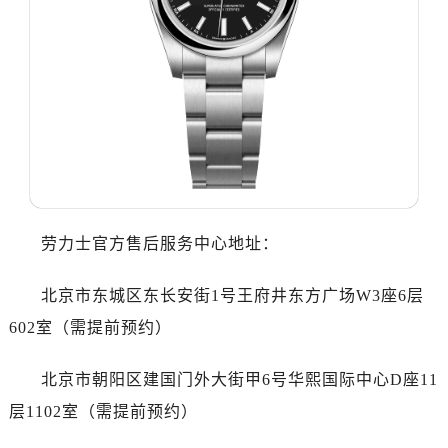
沈阳市沈河区中街路137号亨得利名表服务中心（品牌授权店）1层整层（需提前预约）
沈阳市沈河区中街路83号亨得利名表服务中心（品牌授权店）1层整层（需提前预约）
乌鲁木齐市天山区红山路26号时代广场（CCMALL）C座17层17-B（需提前预约）
温州市鹿城区锦绣路1067号置信广场10层1015室（需提前预约）
哈尔滨市道里区友谊西路600号富力中心T2座写字楼29层03室（需提前预约）
大连市中山区人民路15号国际金融大厦7层G室（需提前预约）
佛山市禅城区季华五路57号万科金融中心C座12层1205室（需提前预约）
东莞市东城街道鸿福东路1号民盈国贸中心T1写字楼9层907室（需提前预约）
无锡市梁溪区人民中路139号恒隆广场写字楼1座11层1104室（需提前预约）
劳力士官方售后服务中心地址：
南通市崇川区工农路57号圆融广场写字楼16层1603室（需提前预约）
苏州市苏州工业园区星港街199号苏州中心办公楼C座22层08室（需提前预约）
北京市东城区东长安街1号王府井东方广场W3座6层
武汉市江汉区解放大道686号世界贸易大厦38层09室（需提前预约）
602室（需提前预约）
南宁市青秀区金湖路59号地王大厦12楼1224室（需提前预约）
合肥市蜀山区潜山路111号万象城华润大厦B座12楼03室（需提前预约）
北京市朝阳区建国门外大街甲6号华熙国际中心D座11
泉州市丰泽区宝洲路729号浦西万达中心写字楼A座7楼709室（需提前预约）
层1102室（需提前预约）
青岛市南区山东路6号华润大厦B座22层04室（需提前预约）