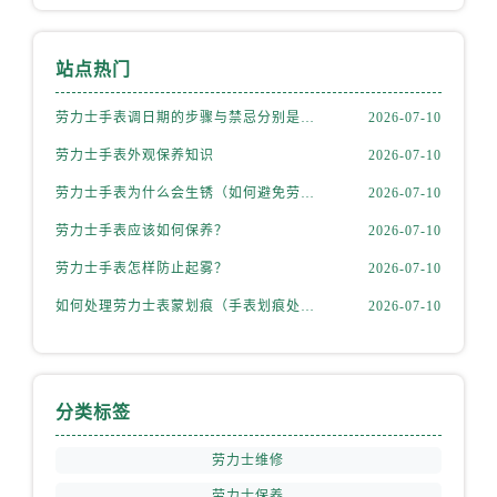
湖南省湘潭市雨湖区莲城大道售后服务中心（需提前预约）
湖南省益阳市赫山区桃花仑路售后服务中心（需提前预约）
站点热门
湖南省永州市冷水滩区永州大道与中兴路交叉口售后服务中心（需提前预约）
湖南省岳阳市岳阳楼区东茅岭路售后服务中心（需提前预约）
劳力士手表调日期的步骤与禁忌分别是什么？
2026-07-10
湖南省张家界市永定区解放路售后服务中心（需提前预约）
劳力士手表外观保养知识
2026-07-10
湖南省长沙市芙蓉区建湘路393号世茂环球金融中心写字楼10层1013室售后服务中心（需提前预约）
劳力士手表为什么会生锈（如何避免劳力士生锈？）
2026-07-10
湖南省株洲市芦淞区建设南路售后服务中心（需提前预约）
甘肃省白银市白银区北京路售后服务中心（需提前预约）
劳力士手表应该如何保养？
2026-07-10
甘肃省定西市安定区解放路售后服务中心（需提前预约）
劳力士手表怎样防止起雾？
2026-07-10
甘肃省敦煌市沙州镇阳关中路售后服务中心（需提前预约）
如何处理劳力士表蒙划痕（手表划痕处理小技巧）
2026-07-10
甘肃省合作市人民街售后服务中心（需提前预约）
甘肃省嘉峪关市雄关区新华中路售后服务中心（需提前预约）
甘肃省金昌市金川区北京路售后服务中心（需提前预约）
分类标签
甘肃省酒泉市肃州区西大街售后服务中心（需提前预约）
甘肃省临夏市城南街道团结路售后服务中心（需提前预约）
劳力士维修
甘肃省陇南市武都区人民路售后服务中心（需提前预约）
劳力士保养