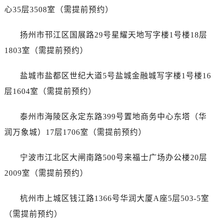
黑龙江省佳木斯市向阳区长安路售后服务中心（需提前预约）
心35层3508室（需提前预约）
黑龙江省牡丹江市东安区太平路售后服务中心（需提前预约）
黑龙江省七台河市桃山区大同街售后服务中心（需提前预约）
扬州市邗江区国展路29号星耀天地写字楼1号楼18层
黑龙江省齐齐哈尔市龙沙区龙华路售后服务中心（需提前预约）
1803室（需提前预约）
黑龙江省双鸭山市尖山区新兴大街售后服务中心（需提前预约）
黑龙江省绥化市北林区新华街与康庄路交叉口售后服务中心（需提前预约）
盐城市盐都区世纪大道5号盐城金融城写字楼1号楼16
黑龙江省伊春市伊美区通河路售后服务中心（需提前预约）
层1604室（需提前预约）
吉林省白城市洮北区明仁南街售后服务中心（需提前预约）
吉林省白山市浑江区浑江大街售后服务中心（需提前预约）
泰州市海陵区永定东路399号置地商务中心东塔（华
吉林省吉林市船营区河南街售后服务中心（需提前预约）
润万象城）17层1706室（需提前预约）
吉林省辽源市龙山区人民大街售后服务中心（需提前预约）
吉林省梅河口市新华街道梅河大街售后服务中心（需提前预约）
宁波市江北区大闸南路500号来福士广场办公楼20层
吉林省四平市铁东区紫气大路与南九经街交汇处售后服务中心（需提前预约）
2009室（需提前预约）
吉林省松原市宁江区五环大街售后服务中心（需提前预约）
吉林省通化市东昌区环通乡江南大街售后服务中心（需提前预约）
杭州市上城区钱江路1366号华润大厦A座5层503-5室
吉林省延边市延吉市解放路售后服务中心（需提前预约）
（需提前预约）