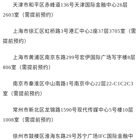
烟台市芝罘区胜利路139号万达金融中心A座907室（需提前预约）
天津市和平区赤峰道136号天津国际金融中心26层
长春市朝阳区西安大路727号中银大厦A座(旺进大厦)18层09室（需提前预约）
2603室（需提前预约）
贵阳市南明区都司高架桥路33号亨特国际金融中心14楼14D（需提前预约）
昆明市盘龙区北京路928号同德昆明广场写字楼10层06室（需提前预约）
上海市徐汇区虹桥路3号港汇中心2座37层3705室（需
石家庄市长安区中山东路39号勒泰中心写字楼B座13层07室（需提前预约）
提前预约）
西安市碑林区南关正街88号华侨城长安国际中心E座6楼10室（需提前预约）
海口市龙华区金贸东路5号海口华润大厦B座17层1707室（需提前预约）
上海市黄浦区南京东路299号宏伊国际广场写字楼8层
唐山市路南区新华东道100号万达广场写字楼A座10层1002室（需提前预约）
806室（需提前预约）
台州市椒江区东海大道1800号腾达中心东1幢20楼2002室（需提前预约）
内蒙古自治区呼和浩特市玉泉区大学西街70号华润万象城写字楼（鄂尔多斯大厦）23层2326室（需提前预约）
南京市秦淮区中山南路1号南京中心22层22-C1C2C3
甘肃省兰州市七里河区西津西路16号兰州中心写字楼21层2102室（需提前预约）
室（需提前预约）
重庆市解放碑渝中区民权路28号英利国际金融中心写字楼20层01室（需提前预约）
黑龙江省大庆市萨尔图区会战大街售后服务中心（需提前预约）
常州市新北区龙锦路1590号现代传媒中心5号楼10层
黑龙江省鹤岗市向阳区红军路售后服务中心（需提前预约）
1008室（需提前预约）
黑龙江省黑河市爱辉区中央街售后服务中心（需提前预约）
黑龙江省鸡西市鸡冠区红军路售后服务中心（需提前预约）
徐州市鼓楼区淮海东路29号苏宁广场IFC国际金融中