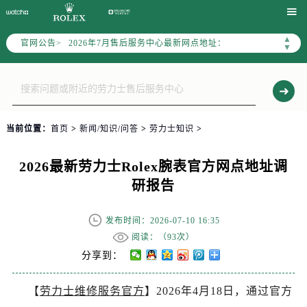
2026年7月全国官方售后客户服务热线：


官方全国统一服务热线，服务覆盖中国大陆、香港、澳门、台湾全部区域（非大陆需加拨“+86”）
▲
官网公告>
2026年7月售后服务中心最新网点地址：
▼
北京市东城区东长安街1号东方广场写字楼W3座6层602室（需提前预约）
北京市朝阳区建国门外大街甲6号华熙国际中心写字楼D座11层1102室（需提前预约）
天津市和平区赤峰道136号天津国际金融中心写字楼26层2603室（需提前预约）
上海市徐汇区虹桥路3号港汇中心写字楼2座37层3705室（需提前预约）
当前位置：
首页
>
新闻/知识/问答
>
劳力士知识
>
上海市黄浦区南京东路299号宏伊国际广场写字楼8层806室（需提前预约）
南京市秦淮区中山南路1号（新街口）南京中心写字楼22层C1-1室（需提前预约）
2026最新劳力士Rolex腕表官方网点地址调
常州市新北区龙锦路1590号现代传媒中心写字楼5号楼10层1008室（需提前预约）
研报告
徐州市鼓楼区淮海东路29号苏宁广场IFC国际金融中心写字楼35层3508室（需提前预约）
扬州市邗江区国展路29号星耀天地写字楼1号楼18层1803室（需提前预约）
发布时间：2026-07-10 16:35
盐城市盐都区世纪大道5号盐城金融城写字楼1号楼16层1604室（需提前预约）
阅读：（
93次）
泰州市海陵区永定东路399号置地商务中心东塔写字楼（华润万象城）17层1706室（需提前预约）
分享到：
宁波市江北区大闸南路500号来福士广场办公楼20层2009室（需提前预约）
【
劳力士维修服务官方
】2026年4月18日，通过官方
杭州市上城区钱江路1366号华润大厦写字楼A座5层503-5室（需提前预约）