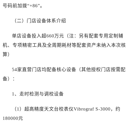
湖南省长沙市芙蓉区建湘路393号世茂环球金融中心写字楼10层1013室售后服务中心（需提前预约）
号码前加拨“+86”。
湖南省株洲市芦淞区建设南路售后服务中心（需提前预约）
甘肃省白银市白银区北京路售后服务中心（需提前预约）
（二）门店设备体系介绍
甘肃省定西市安定区解放路售后服务中心（需提前预约）
甘肃省敦煌市沙州镇阳关中路售后服务中心（需提前预约）
单店设备投入超660万元（注：另有配套专用定制辅
甘肃省合作市人民街售后服务中心（需提前预约）
机、专项精密工具及全周期耗材等配套资产未纳入本次核
甘肃省嘉峪关市雄关区新华中路售后服务中心（需提前预约）
算）
甘肃省金昌市金川区北京路售后服务中心（需提前预约）
甘肃省酒泉市肃州区西大街售后服务中心（需提前预约）
54家直营门店均配备核心设备（其他授权门店按需配
甘肃省临夏市城南街道团结路售后服务中心（需提前预约）
备）：
甘肃省陇南市武都区人民路售后服务中心（需提前预约）
甘肃省平凉市崆峒区西大街售后服务中心（需提前预约）
1、走时检测与调校设备
甘肃省庆阳市西峰区南大街售后服务中心（需提前预约）
甘肃省天水市秦州区民主路售后服务中心（需提前预约）
（1）超高精度天文台校表仪Vibrograf S-3000，约
甘肃省武威市凉州区迎宾路售后服务中心（需提前预约）
180000元
甘肃省张掖市甘州区民乐北路售后服务中心（需提前预约）