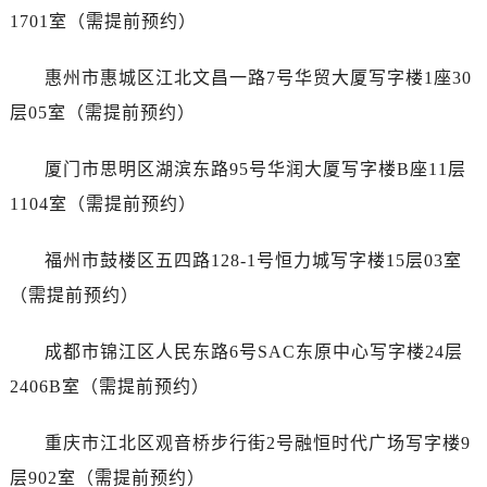
山西省长治市潞州区英雄中路售后服务中心（需提前预约）
1701室（需提前预约）
山西省太原市迎泽区迎泽街道解放路15号亨得利名表维修授权店3楼售后服务中心（需提前预约）
天津市和平区赤峰道136号天津国际金融中心26层2603室售后服务中心（需提前预约）
惠州市惠城区江北文昌一路7号华贸大厦写字楼1座30
安徽省安庆市迎江区人民路售后服务中心（需提前预约）
层05室（需提前预约）
安徽省蚌埠市蚌山区淮河路售后服务中心（需提前预约）
安徽省亳州市谯城区魏武大道售后服务中心（需提前预约）
厦门市思明区湖滨东路95号华润大厦写字楼B座11层
安徽省池州市贵池区长江路售后服务中心（需提前预约）
1104室（需提前预约）
安徽省滁州市琅琊区南谯北路售后服务中心（需提前预约）
安徽省阜阳市颍州区颍州北路售后服务中心（需提前预约）
福州市鼓楼区五四路128-1号恒力城写字楼15层03室
安徽省淮北市相山区淮海路售后服务中心（需提前预约）
（需提前预约）
安徽省淮南市田家庵区国庆中路售后服务中心（需提前预约）
安徽省黄山市屯溪区黄山西路售后服务中心（需提前预约）
成都市锦江区人民东路6号SAC东原中心写字楼24层
安徽省六安市金安区解放中路售后服务中心（需提前预约）
2406B室（需提前预约）
安徽省马鞍山市雨山区湖南西路售后服务中心（需提前预约）
安徽省宿州市埇桥区人民中路售后服务中心（需提前预约）
重庆市江北区观音桥步行街2号融恒时代广场写字楼9
安徽省铜陵市铜官区石城大道售后服务中心（需提前预约）
层902室（需提前预约）