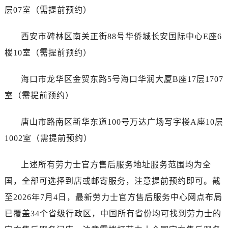
广西壮族自治区北海市海城区北京路售后服务中心（需提前预约）
层07室（需提前预约）
广西壮族自治区崇左市江州区石景林街道友谊大道与丽川路交汇处售后服务中心（需提前预约）
广西壮族自治区防城港市港口区金花茶大道售后服务中心（需提前预约）
西安市碑林区南关正街88号华侨城长安国际中心E座6
广西壮族自治区贵港市港北区港城街道布山大道与仙衣路交叉口售后服务中心（需提前预约）
楼10室（需提前预约）
广西壮族自治区桂林市秀峰区红岭路售后服务中心（需提前预约）
广西壮族自治区河池市金城江区金城江街道朝阳路售后服务中心（需提前预约）
海口市龙华区金贸东路5号海口华润大厦B座17层1707
广西壮族自治区贺州市八步区城东街道灵峰南路售后服务中心（需提前预约）
室（需提前预约）
广西壮族自治区来宾市兴宾区桂中大道售后服务中心（需提前预约）
广西壮族自治区柳州市城中区中山中路售后服务中心（需提前预约）
唐山市路南区新华东道100号万达广场写字楼A座10层
广西壮族自治区钦州市钦南区金海湾东大街售后服务中心（需提前预约）
1002室（需提前预约）
广西壮族自治区梧州市万秀区龙湖镇高旺路售后服务中心（需提前预约）
广西壮族自治区玉林市玉州区金玉路售后服务中心（需提前预约）
上述所有劳力士官方售后服务地址服务范围均为全
海南省儋州市儋州市那大镇兰洋北路售后服务中心（需提前预约）
国，全部可选择到店或邮寄服务，注意提前预约即可。截
海南省东方市八所镇解放西路售后服务中心（需提前预约）
至2026年7月4日，最新劳力士官方售后服务中心网点布局
海南省琼海市嘉积镇东风路售后服务中心（需提前预约）
已覆盖34个省级行政区，中国所有省份均可找到劳力士的
海南省三沙市西沙区西沙群岛永兴岛北京路售后服务中心（需提前预约）