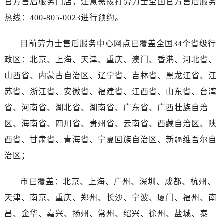
官方售后服务门店，注意需拨打劳力士全国官方售后服务
海南省三亚市吉阳区迎宾路售后服务中心（需提前预约）
热线：400-805-0023进行预约。
海南省万宁市万城镇解放路售后服务中心（需提前预约）
海南省文昌市文城镇教育东路售后服务中心（需提前预约）
目前劳力士售后服务中心网点已覆盖全国34个省级行
海南省五指山市通什镇三月三大道售后服务中心（需提前预约）
政区：北京、上海、天津、重庆、澳门、香港、河北省、
香港特别行政区尖沙咀区油尖旺区广东道售后服务中心（需提前预约）
香港特别行政区金钟区中西区金钟道售后服务中心（需提前预约）
山西省、内蒙古自治区、辽宁省、吉林省、黑龙江省、江
香港特别行政区九龙区油尖旺区弥敦道售后服务中心（需提前预约）
苏省、浙江省、安徽省、福建省、江西省、山东省、台湾
香港特别行政区铜锣湾区湾仔区轩尼诗道售后服务中心（需提前预约）
省、河南省、湖北省、湖南省、广东省、广西壮族自治
河南省安阳市文峰区解放大道售后服务中心（需提前预约）
区、海南省、四川省、贵州省、云南省、西藏自治区、陕
河南省鹤壁市淇滨区九州路售后服务中心（需提前预约）
西省、甘肃省、青海省、宁夏回族自治区、新疆维吾尔自
河南省济源市沁园街道济水大道售后服务中心（需提前预约）
治区；
河南省焦作市解放区解放路售后服务中心（需提前预约）
河南省开封市鼓楼区中山路售后服务中心（需提前预约）
市已覆盖：北京、上海、广州、深圳、成都、杭州、
河南省洛阳市西工区中州中路与解放路交叉口售后服务中心（需提前预约）
天津、南京、重庆、郑州、长沙、宁波、厦门、福州、南
河南省漯河市源汇区交通路售后服务中心（需提前预约）
昌、金华、嘉兴、扬州、常州、绍兴、徐州、盐城、泰
河南省南阳市宛城区范蠡东路与南都路交叉口售后服务中心（需提前预约）