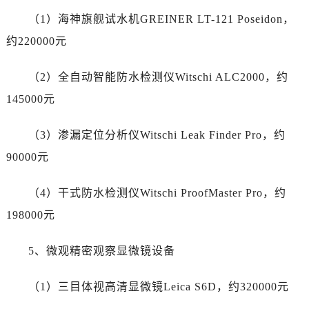
新疆维吾尔自治区哈密市伊州区建国北路售后服务中心（需提前预约）
（1）海神旗舰试水机GREINER LT-121 Poseidon，
新疆维吾尔自治区和田市和田市北京西路售后服务中心（需提前预约）
约220000元
新疆维吾尔自治区胡杨河市胡杨河市胡杨路售后服务中心（需提前预约）
新疆维吾尔自治区霍尔果斯市亚欧北路售后服务中心（需提前预约）
（2）全自动智能防水检测仪Witschi ALC2000，约
新疆维吾尔自治区喀什市解放北路售后服务中心（需提前预约）
145000元
新疆维吾尔自治区可克达拉市幸福路售后服务中心（需提前预约）
新疆维吾尔自治区克拉玛依市克拉玛依区友谊路售后服务中心（需提前预约）
（3）渗漏定位分析仪Witschi Leak Finder Pro，约
新疆维吾尔自治区库车市库车市文化东路售后服务中心（需提前预约）
90000元
新疆维吾尔自治区库尔勒市库尔勒市人民东路售后服务中心（需提前预约）
新疆维吾尔自治区奎屯市团结西街售后服务中心（需提前预约）
（4）干式防水检测仪Witschi ProofMaster Pro，约
新疆维吾尔自治区昆玉市昆泉街售后服务中心（需提前预约）
198000元
新疆维吾尔自治区沙湾市三道河子镇世纪大道南路售后服务中心（需提前预约）
新疆维吾尔自治区石河子市北二路售后服务中心（需提前预约）
5、微观精密观察显微镜设备
新疆维吾尔自治区双河市光明路售后服务中心（需提前预约）
新疆维吾尔自治区塔城市塔城地区闻琴路售后服务中心（需提前预约）
（1）三目体视高清显微镜Leica S6D，约320000元
新疆维吾尔自治区铁门关市兴疆路售后服务中心（需提前预约）