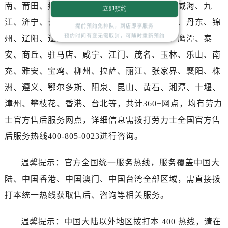
湖北省随州市曾都区青年路售后服务中心（需提前预约）
南、莆田、荆门、益阳、梅州、达州、榆林、威海、九
立即预约
湖北省咸宁市咸安区长安大道售后服务中心（需提前预约）
江、济宁、齐齐哈尔、南阳、常德、呼伦贝尔、丹东、锦
提前预约免排队，到店即享服务
湖北省襄阳市樊城区长虹路与人民路交叉口售后服务中心（需提前预约）
预约时间有变无需取消，可随时重新预约
州、辽阳、辽源、衢州、安庆、龙岩、宁德、鹰潭、泰
湖北省孝感市孝南区复兴大道售后服务中心（需提前预约）
安、商丘、驻马店、咸宁、江门、茂名、玉林、乐山、南
湖北省宜昌市西陵区夷陵大道与港窑路售后服务中心（需提前预约）
充、雅安、宝鸡、柳州、拉萨、丽江、张家界、襄阳、株
湖南省常德市武陵区人民路售后服务中心（需提前预约）
洲、遵义、鄂尔多斯、阳泉、昆山、黄石、湘潭、十堰、
湖南省郴州市北湖区国庆北路售后服务中心（需提前预约）
漳州、攀枝花、香港、台北等，共计360+网点，均有劳力
湖南省衡阳市雁峰区解放路售后服务中心（需提前预约）
湖南省怀化市鹤城区迎丰中路售后服务中心（需提前预约）
士官方售后服务网点，详细信息需拨打劳力士全国官方售
湖南省娄底市娄星区长青街售后服务中心（需提前预约）
后服务热线400-805-0023进行咨询。
湖南省邵阳市双清区东风路售后服务中心（需提前预约）
湖南省湘潭市雨湖区莲城大道售后服务中心（需提前预约）
温馨提示：官方全国统一服务热线，服务覆盖中国大
湖南省益阳市赫山区桃花仑路售后服务中心（需提前预约）
陆、中国香港、中国澳门、中国台湾全部区域，需直接拨
湖南省永州市冷水滩区永州大道与中兴路交叉口售后服务中心（需提前预约）
打本统一热线获取售后、咨询等相关服务。
湖南省岳阳市岳阳楼区东茅岭路售后服务中心（需提前预约）
湖南省张家界市永定区解放路售后服务中心（需提前预约）
温馨提示：中国大陆以外地区拨打本 400 热线，请在