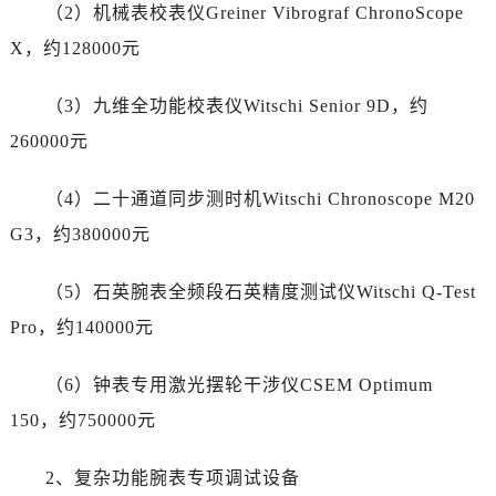
宁夏回族自治区固原市原州区文化街售后服务中心（需提前预约）
（2）机械表校表仪Greiner Vibrograf ChronoScope
宁夏回族自治区石嘴山市大武口区贺兰山路售后服务中心（需提前预约）
X，约128000元
宁夏回族自治区吴忠市利通区开元大道售后服务中心（需提前预约）
宁夏回族自治区银川市兴庆区新华东路97号新百中心C馆一层C1-18号商铺售后服务中心（需提前预约）
（3）九维全功能校表仪Witschi Senior 9D，约
宁夏回族自治区中卫市沙坡头区鼓楼东街售后服务中心（需提前预约）
260000元
青海省果洛藏族自治州玛沁县团结路售后服务中心（需提前预约）
青海省海北藏族自治州海晏县将军路售后服务中心（需提前预约）
（4）二十通道同步测时机Witschi Chronoscope M20
青海省海东市乐都区滨河路售后服务中心（需提前预约）
G3，约380000元
青海省海南藏族自治州共和县青海湖大街售后服务中心（需提前预约）
青海省海西蒙古族藏族自治州德令哈市柴达木路售后服务中心（需提前预约）
（5）石英腕表全频段石英精度测试仪Witschi Q-Test
青海省黄南藏族自治州同仁市德合隆路售后服务中心（需提前预约）
Pro，约140000元
青海省西宁市城西区海湖新区西关大道售后服务中心（需提前预约）
青海省玉树藏族自治州结古镇胜利路售后服务中心（需提前预约）
（6）钟表专用激光摆轮干涉仪CSEM Optimum
陕西省安康市汉滨区金州路售后服务中心（需提前预约）
150，约750000元
陕西省宝鸡市渭滨区经二路售后服务中心（需提前预约）
陕西省汉中市汉台区北大街售后服务中心（需提前预约）
2、复杂功能腕表专项调试设备