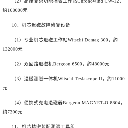
（2）高端复杂功能摇表工作站Chronowind CW-12，
云南省临沧市临翔区世纪路售后服务中心（需提前预约）
约168000元
云南省怒江傈僳族自治州泸水市人民路售后服务中心（需提前预约）
云南省普洱市思茅区振兴大道售后服务中心（需提前预约）
10、机芯退磁故障修复设备
云南省曲靖市麒麟区学府路售后服务中心（需提前预约）
云南省文山壮族苗族自治州文山市东风路售后服务中心（需提前预约）
（1）专业机芯退磁工作站Witschi Demag 300，约
云南省西双版纳傣族自治州景洪市宣慰大道售后服务中心（需提前预约）
132000元
云南省玉溪市红塔区南北大街售后服务中心（需提前预约）
云南省昭通市昭阳区青年路售后服务中心（需提前预约）
（2）双回路退磁机Bergeon 6500，约48000元
重庆市江北区观音桥步行街2号融恒时代广场9层902室售后服务中心（需提前预约）
新疆维吾尔自治区乌鲁木齐市天山区红山路26号时代广场（CCMALL）C座17层17-B售后服务中心（需提前预约）
（3）退磁测磁一体机Witschi Teslascope II，约11000
浙江省温州市鹿城区锦绣路1067号置信广场10层1015室售后服务中心（需提前预约）
元
黑龙江省哈尔滨市道里区友谊西路600号富力中心T2座写字楼29层03室室售后服务中心（需提前预约）
辽宁省大连市中山区人民路15号国际金融大厦7层G室售后服务中心（需提前预约）
（4）便携式充电退磁器Bergeon MAGNET-O 8804，
广东省佛山市禅城区季华五路57号万科金融中心C座12层1205室售后服务中心（需提前预约）
约7200元
广东省东莞市东城街道鸿福东路1号民盈国贸中心T1写字楼9层907室售后服务中心（需提前预约）
江苏省无锡市梁溪区人民中路139号恒隆广场写字楼1座11层1104室售后服务中心（需提前预约）
11、机芯精密装配润滑工具组