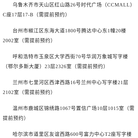
江苏省扬州市邗江区国展路29号星耀天地写字楼1号楼18层1803室售后服务中心（需提前预约）
乌鲁木齐市天山区红山路26号时代广场（CCMALL）
江苏省镇江市京口区中山东路售后服务中心（需提前预约）
C座17层17-B（需提前预约）
江西省抚州市临川区赣东大道售后服务中心（需提前预约）
江西省赣州市章贡区文清路售后服务中心（需提前预约）
台州市椒江区东海大道1800号腾达中心东1幢20楼
江西省吉安市吉州区井冈山大道售后服务中心（需提前预约）
2002室（需提前预约）
江西省景德镇市珠山区珠山中路售后服务中心（需提前预约）
江西省九江市浔阳区浔阳路售后服务中心（需提前预约）
呼和浩特市玉泉区大学西街70号华润万象城写字楼
江西省南昌市红谷滩新区红谷中大道998号绿地双子塔（中央广场）A1座办公楼14层1407室售后服务中心（需提前预约）
（鄂尔多斯大厦）23层2326室（需提前预约）
江西省萍乡市安源区萍安北大道与康庄路交叉口售后服务中心（需提前预约）
江西省上饶市信州区滨江西路售后服务中心（需提前预约）
兰州市七里河区西津西路16号兰州中心写字楼21层
江西省新余市渝水区北湖西路售后服务中心（需提前预约）
2102室（需提前预约）
江西省宜春市袁州区中山中路售后服务中心（需提前预约）
江西省鹰潭市月湖区胜利东路售后服务中心（需提前预约）
温州市鹿城区锦绣路1067号置信广场10层1015室（需
山东省德州市德城区东风中路售后服务中心（需提前预约）
提前预约）
山东省东营市东营区济南路售后服务中心（需提前预约）
山东省济南市历下区经十路11111号华润中心写字楼（万象城）15层1508室售后服务中心（需提前预约）
哈尔滨市道里区友谊西路600号富力中心T2座写字楼