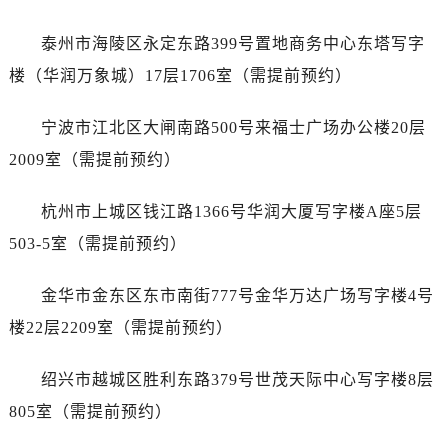
辽宁省阜新市海州区解放大街售后服务中心（需提前预约）
辽宁省葫芦岛市连山区中央路售后服务中心（需提前预约）
泰州市海陵区永定东路399号置地商务中心东塔写字
辽宁省锦州市古塔区中央大街售后服务中心（需提前预约）
楼（华润万象城）17层1706室（需提前预约）
辽宁省辽阳市白塔区新运大街售后服务中心（需提前预约）
辽宁省盘锦市兴隆台区石油大街售后服务中心（需提前预约）
宁波市江北区大闸南路500号来福士广场办公楼20层
辽宁省铁岭市银州区南马路售后服务中心（需提前预约）
2009室（需提前预约）
辽宁省营口市站前区市府路与渤海大街交叉口售后服务中心（需提前预约）
辽宁省沈阳市沈河区中街路137号亨得利名表维修授权店1楼售后服务中心（需提前预约）
杭州市上城区钱江路1366号华润大厦写字楼A座5层
辽宁省沈阳市沈河区中街路83号亨得利名表维修授权店1楼售后服务中心（需提前预约）
503-5室（需提前预约）
北京市朝阳区建国门外大街甲6号华熙国际中心D座11层1102室售后服务中心（需提前预约）
北京市东城区东长安街1号王府井东方广场W3座6层602室售后服务中心（需提前预约）
金华市金东区东市南街777号金华万达广场写字楼4号
河北省保定市竞秀区朝阳北大街北国先天下售后服务中心（需提前预约）
楼22层2209室（需提前预约）
内蒙古自治区阿拉善盟市左旗土尔扈特大街售后服务中心（需提前预约）
内蒙古自治区巴彦淖尔市临河区新华街售后服务中心（需提前预约）
绍兴市越城区胜利东路379号世茂天际中心写字楼8层
内蒙古自治区包头市青山区幸福路甲3号王府井百货名表维修售后服务中心（需提前预约）
805室（需提前预约）
内蒙古自治区赤峰市红山区哈达街售后服务中心（需提前预约）