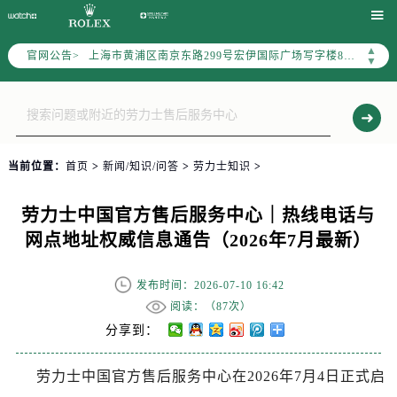
天津市和平区赤峰道136号天津国际金融中心写字楼26层2603室（需提前预约）


上海市徐汇区虹桥路3号港汇中心写字楼2座37层3705室（需提前预约）
▲
官网公告>
上海市黄浦区南京东路299号宏伊国际广场写字楼8层806室（需提前预约）
▼
南京市秦淮区中山南路1号（新街口）南京中心写字楼22层C1-1室（需提前预约）
常州市新北区龙锦路1590号现代传媒中心写字楼5号楼10层1008室（需提前预约）
徐州市鼓楼区淮海东路29号苏宁广场IFC国际金融中心写字楼35层3508室（需提前预约）
扬州市邗江区国展路29号星耀天地写字楼1号楼18层1803室（需提前预约）
当前位置：
首页
>
新闻/知识/问答
>
劳力士知识
>
盐城市盐都区世纪大道5号盐城金融城写字楼1号楼16层1604室（需提前预约）
泰州市海陵区永定东路399号置地商务中心东塔写字楼（华润万象城）17层1706室（需提前预约）
劳力士中国官方售后服务中心｜热线电话与
宁波市江北区大闸南路500号来福士广场办公楼20层2009室（需提前预约）
网点地址权威信息通告（2026年7月最新）
杭州市上城区钱江路1366号华润大厦写字楼A座5层503-5室（需提前预约）
金华市金东区东市南街777号金华万达广场写字楼4号楼22层2209室（需提前预约）
发布时间：2026-07-10 16:42
绍兴市越城区胜利东路379号世茂天际中心写字楼8层805室（需提前预约）
阅读：（
87次）
嘉兴市南湖区广益路705号嘉兴世界贸易中心写字楼A座13层1304室（需提前预约）
分享到：
南昌市红谷滩新区红谷中大道998号绿地双子塔（中央广场）A1座办公楼14层07室（需提前预约）
劳力士中国官方售后服务中心在2026年7月4日正式启
济南市历下区经十路11111号华润中心写字楼（万象城）15层1508室（需提前预约）