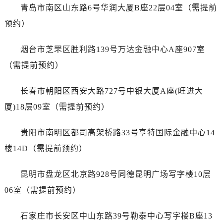
广东省河源市源城区越王大道售后服务中心（需提前预约）
青岛市南区山东路6号华润大厦B座22层04室（需提前
广东省惠州市惠城区江北文昌一路7号华贸大厦1座30层3005室售后服务中心（需提前预约）
预约）
广东省江门市蓬江区广场西路售后服务中心（需提前预约）
广东省揭阳市榕城进贤门步行街售后服务中心（需提前预约）
烟台市芝罘区胜利路139号万达金融中心A座907室
广东省茂名市电白区水东街道迎宾大道售后服务中心（需提前预约）
（需提前预约）
广东省梅州市梅江区金燕大道售后服务中心（需提前预约）
广东省清远市清城区湖西路售后服务中心（需提前预约）
长春市朝阳区西安大路727号中银大厦A座(旺进大
广东省汕头市龙湖区长平路售后服务中心（需提前预约）
厦)18层09室（需提前预约）
广东省汕尾市城区香洲街道园林社区翠园街售后服务中心（需提前预约）
广东省韶关市武江区芙蓉新区与老城中心交汇处售后服务中心（需提前预约）
贵阳市南明区都司高架桥路33号亨特国际金融中心14
广东省深圳市罗湖区深南东路5001号华润大厦17层1701室售后服务中心（需提前预约）
楼14D（需提前预约）
广东省阳江市江城区东风一路售后服务中心（需提前预约）
广东省云浮市云城区金山路售后服务中心（需提前预约）
昆明市盘龙区北京路928号同德昆明广场写字楼10层
广东省湛江市赤坎区观海北路售后服务中心（需提前预约）
06室（需提前预约）
广东省肇庆市端州区信安大道与砚都大道交汇处售后服务中心（需提前预约）
广西壮族自治区百色市右江区中山二路售后服务中心（需提前预约）
石家庄市长安区中山东路39号勒泰中心写字楼B座13