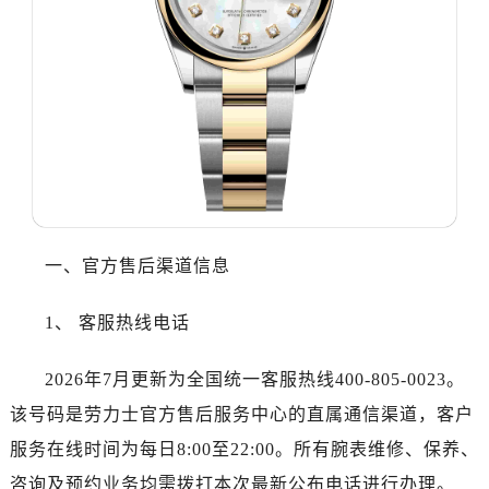
大连市中山区人民路15号国际金融大厦7层G室（需提前预约）
佛山市禅城区季华五路57号万科金融中心C座12层1205室（需提前预约）
东莞市东城街道鸿福东路1号民盈国贸中心T1写字楼9层907室（需提前预约）
无锡市梁溪区人民中路139号恒隆广场写字楼1座11层1104室（需提前预约）
南通市崇川区工农路57号圆融广场写字楼16层1603室（需提前预约）
苏州市苏州工业园区星港街199号苏州中心办公楼C座22层08室（需提前预约）
武汉市江汉区解放大道686号世界贸易大厦38层09室（需提前预约）
南宁市青秀区金湖路59号地王大厦12楼1224室（需提前预约）
合肥市蜀山区潜山路111号万象城华润大厦B座12楼03室（需提前预约）
一、官方售后渠道信息
泉州市丰泽区宝洲路729号浦西万达中心写字楼A座7楼709室（需提前预约）
青岛市南区山东路6号华润大厦B座22层04室（需提前预约）
1、 客服热线电话
烟台市芝罘区胜利路139号万达金融中心A座907室（需提前预约）
长春市朝阳区西安大路727号中银大厦A座(旺进大厦)18层09室（需提前预约）
2026年7月更新为全国统一客服热线400-805-0023。
贵阳市南明区都司高架桥路33号亨特国际金融中心14楼14D（需提前预约）
该号码是劳力士官方售后服务中心的直属通信渠道，客户
昆明市盘龙区北京路928号同德昆明广场写字楼10层06室（需提前预约）
服务在线时间为每日8:00至22:00。所有腕表维修、保养、
石家庄市长安区中山东路39号勒泰中心写字楼B座13层07室（需提前预约）
咨询及预约业务均需拨打本次最新公布电话进行办理。