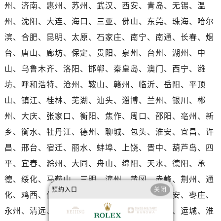
河南省平顶山市卫东区建设路售后服务中心（需提前预约）
州、济南、惠州、苏州、武汉、西安、青岛、无锡、温
河南省濮阳市大华龙区开州路绿城路交叉口售后服务中心（需提前预约）
州、沈阳、大连、海口、三亚、佛山、东莞、珠海、哈尔
河南省三门峡市湖滨区和平路售后服务中心（需提前预约）
滨、合肥、昆明、太原、石家庄、南宁、南通、长春、烟
河南省商丘市梁园区神火大道售后服务中心（需提前预约）
台、唐山、廊坊、保定、贵阳、泉州、台州、湖州、中
河南省新乡市红旗区人民路售后服务中心（需提前预约）
山、乌鲁木齐、洛阳、邯郸、秦皇岛、澳门、西宁、潍
河南省信阳市浉河区东方红大道售后服务中心（需提前预约）
坊、呼和浩特、沧州、鞍山、赣州、临沂、岳阳、平顶
河南省许昌市魏都区建安大道与八龙路交叉口售后服务中心（需提前预约）
山、镇江、桂林、芜湖、汕头、淄博、兰州、银川、郴
河南省郑州市二七区民主路10号华润大厦29层2905室售后服务中心（需提前预约）
河南省周口市川汇区七一路售后服务中心（需提前预约）
州、大庆、张家口、衡阳、焦作、周口、邵阳、亳州、新
河南省驻马店市驿城区乐山大道与置地大道交叉口售后服务中心（需提前预约）
乡、衡水、牡丹江、德州、聊城、包头、淮安、宜昌、许
湖北省鄂州市鄂城区文星大道售后服务中心（需提前预约）
昌、邢台、宿迁、丽水、蚌埠、上饶、晋中、葫芦岛、四
湖北省黄冈市黄州区赤壁大道售后服务中心（需提前预约）
平、宜春、滁州、大同、舟山、绵阳、天水、德阳、承
湖北省黄石市黄石港区武汉路售后服务中心（需提前预约）
德、绥化、马鞍山、三明、滨州、黄冈、赤峰、荆州、通
湖北省荆门市东宝中天街步行街售后服务中心（需提前预约）
预约入口
关闭
化、鸡西、佳木斯、黑河、连云港、阜阳、吉安、枣庄、
湖北省荆州市荆州区荆中路售后服务中心（需提前预约）
永州、清远、揭阳、梧州、渭南、延安、长治、运城、淮
湖北省十堰市茅箭区人民北路售后服务中心（需提前预约）