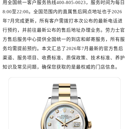
用全国统一客户服务热线400-805-0023，服务时间为每日
广州市天河区天河路230号万菱汇国际中心写字楼A塔7层704室（需提前预约）
广州市越秀区环市东路371-375号世界贸易中心大厦南塔写字楼15层07室（需提前预约）
8:00至22:00。全国范围内的直属售后网点地址也于2026
深圳市罗湖区深南东路5001号华润大厦写字楼17层1701室（需提前预约）
年7月完成更新，所有客户需拨打本次公布的最新电话进
惠州市惠城区江北文昌一路7号华贸大厦写字楼1座30层05室（需提前预约）
行预约，并前往最新公布的售后地址办理业务。劳力士官
厦门市思明区湖滨东路95号华润大厦写字楼B座11层1104室（需提前预约）
方售后服务中心提供全国统一的到店和邮寄服务，所有服
福州市鼓楼区五四路128-1号恒力城写字楼15层03室（需提前预约）
务均需提前预约。本文汇总了2026年7月最新的官方售后
成都市锦江区人民东路6号SAC东原中心写字楼24层2406B室（需提前预约）
渠道、服务项目、收费标准、质保政策、技术标准、养护
重庆市江北区观音桥步行街2号融恒时代广场写字楼9层902室（需提前预约）
知识及常见问题，确保您获取的是最权威的门店信息。
长沙市芙蓉区定王台街道建湘路393号世茂环球金融中心写字楼（芙蓉广场）10层13室（需提前预约）
郑州市二七区铭功路10号华润大厦写字楼29层2905室（需提前预约）
太原市迎泽区解放路15号亨得利名表服务中心（品牌授权店）3层整层（需提前预约）
沈阳市沈河区中街路137号亨得利名表服务中心（品牌授权店）1层整层（需提前预约）
沈阳市沈河区中街路83号亨得利名表服务中心（品牌授权店）1层整层（需提前预约）
乌鲁木齐市天山区红山路26号时代广场（CCMALL）C座17层17-B（需提前预约）
温州市鹿城区锦绣路1067号置信广场10层1015室（需提前预约）
哈尔滨市道里区友谊西路600号富力中心T2座写字楼29层03室（需提前预约）