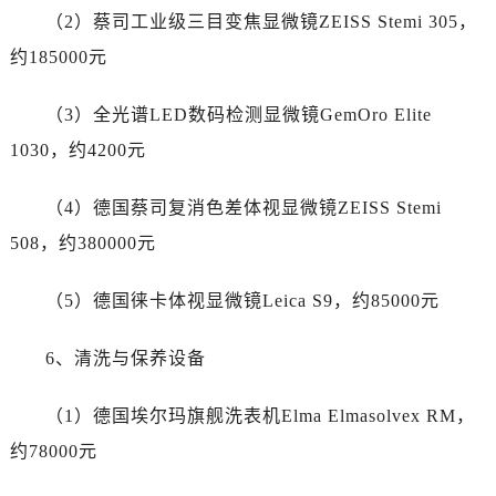
新疆维吾尔自治区图木舒克市图木舒克市中兴街售后服务中心（需提前预约）
（2）蔡司工业级三目变焦显微镜ZEISS Stemi 305，
新疆维吾尔自治区吐鲁番市高昌区文化中路文化中路售后服务中心（需提前预约）
约185000元
新疆维吾尔自治区乌苏市乌鲁木齐北路售后服务中心（需提前预约）
新疆维吾尔自治区五家渠市长征西街售后服务中心（需提前预约）
（3）全光谱LED数码检测显微镜GemOro Elite
新疆维吾尔自治区新星市东风路售后服务中心（需提前预约）
1030，约4200元
新疆维吾尔自治区伊宁市解放西路售后服务中心（需提前预约）
贵州省安顺市西秀区中华南路售后服务中心（需提前预约）
（4）德国蔡司复消色差体视显微镜ZEISS Stemi
贵州省毕节市七星关区松山路售后服务中心（需提前预约）
508，约380000元
贵州省六盘水市钟山区钟山大道售后服务中心（需提前预约）
贵州省黔东南苗族侗族自治州凯里市北京西路售后服务中心（需提前预约）
（5）德国徕卡体视显微镜Leica S9，约85000元
贵州省黔西南布依族苗族自治州兴义市大道与桔香路交汇处售后服务中心（需提前预约）
贵州省铜仁市碧江区民主路售后服务中心（需提前预约）
6、清洗与保养设备
贵州省遵义市红花岗区共青大道与嵩山路交叉口售后服务中心（需提前预约）
四川省阿坝州市马尔康市团结街售后服务中心（需提前预约）
（1）德国埃尔玛旗舰洗表机Elma Elmasolvex RM，
四川省巴中市巴州区江北大道售后服务中心（需提前预约）
约78000元
四川省成都市锦江区人民东路6号SAC东原中心24层2406B室售后服务中心（需提前预约）