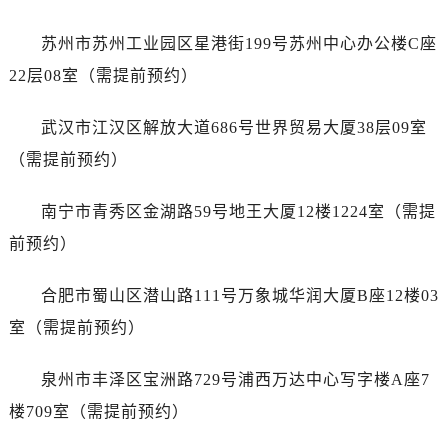
浙江省宁波市江北区大闸南路500号来福士广场办公楼20层2009室售后服务中心（需提前预约）
浙江省衢州市柯城区上街售后服务中心（需提前预约）
苏州市苏州工业园区星港街199号苏州中心办公楼C座
浙江省绍兴市越城区胜利东路379号世茂天际中心写字楼8层805室售后服务中心（需提前预约）
22层08室（需提前预约）
浙江省舟山市定海区解放东路售后服务中心（需提前预约）
澳门特别行政区大堂区议事亭前地（新马路）售后服务中心（需提前预约）
武汉市江汉区解放大道686号世界贸易大厦38层09室
澳门特别行政区风顺堂区南湾大马路售后服务中心（需提前预约）
（需提前预约）
澳门特别行政区花地玛堂区关闸广场售后服务中心（需提前预约）
澳门特别行政区花王堂区大三巴商圈售后服务中心（需提前预约）
南宁市青秀区金湖路59号地王大厦12楼1224室（需提
澳门特别行政区嘉模堂区官也街售后服务中心（需提前预约）
前预约）
澳门省路氹城市金光大道售后服务中心（需提前预约）
澳门特别行政区望德堂区塔石广场售后服务中心（需提前预约）
合肥市蜀山区潜山路111号万象城华润大厦B座12楼03
福建省福州市鼓楼区五四路128-1号恒力城写字楼15层03室售后服务中心（需提前预约）
室（需提前预约）
福建省厦门市思明区湖滨东路95号万象城华润大厦B座11层1104室售后服务中心（需提前预约）
广东省潮州市潮安区新风路与潮汕路交汇处售后服务中心（需提前预约）
泉州市丰泽区宝洲路729号浦西万达中心写字楼A座7
广东省广州市天河区天河路230号万菱汇国际中心A塔7层704室售后服务中心（需提前预约）
楼709室（需提前预约）
广东省广州市越秀区环市东路371-375号世界贸易中心大厦南塔15层1507室售后服务中心（需提前预约）