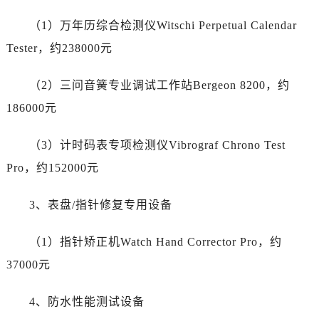
陕西省商洛市商州区州城街售后服务中心（需提前预约）
（1）万年历综合检测仪Witschi Perpetual Calendar
陕西省铜川市王益区红旗街售后服务中心（需提前预约）
陕西省渭南市临渭区东风大街售后服务中心（需提前预约）
Tester，约238000元
陕西省咸阳市秦都区沣西新城统一西路与白马河路交汇处售后服务中心（需提前预约）
（2）三问音簧专业调试工作站Bergeon 8200，约
陕西省延安市宝塔区中心街售后服务中心（需提前预约）
陕西省榆林市榆阳区长兴路售后服务中心（需提前预约）
186000元
新疆维吾尔自治区阿克苏市东大街售后服务中心（需提前预约）
（3）计时码表专项检测仪Vibrograf Chrono Test
新疆维吾尔自治区阿拉尔市胜利大道售后服务中心（需提前预约）
新疆维吾尔自治区阿拉山口市友好路售后服务中心（需提前预约）
Pro，约152000元
新疆维吾尔自治区阿勒泰市解放路售后服务中心（需提前预约）
3、表盘/指针修复专用设备
新疆维吾尔自治区阿图什市光明路售后服务中心（需提前预约）
新疆维吾尔自治区白杨市军垦路售后服务中心（需提前预约）
（1）指针矫正机Watch Hand Corrector Pro，约
新疆维吾尔自治区北屯市团结路售后服务中心（需提前预约）
37000元
新疆维吾尔自治区博乐市博乐市北京路售后服务中心（需提前预约）
新疆维吾尔自治区昌吉市延安北路售后服务中心（需提前预约）
4、防水性能测试设备
新疆维吾尔自治区阜康市博峰路售后服务中心（需提前预约）