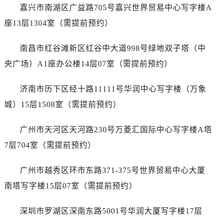
内蒙古自治区鄂尔多斯市东胜区伊金霍洛街售后服务中心（需提前预约）
嘉兴市南湖区广益路705号嘉兴世界贸易中心写字楼A
内蒙古自治区呼伦贝尔市海拉尔区中央街售后服务中心（需提前预约）
座13层1304室（需提前预约）
内蒙古自治区通辽市科尔沁区明仁大街售后服务中心（需提前预约）
内蒙古自治区乌海市海勃湾区人民南路售后服务中心（需提前预约）
南昌市红谷滩新区红谷中大道998号绿地双子塔（中
内蒙古自治区乌兰察布市集宁区恩和大街售后服务中心（需提前预约）
央广场）A1座办公楼14层07室（需提前预约）
内蒙古自治区锡林郭勒盟市锡林浩特市光明街与额尔敦路交叉口售后服务中心（需提前预约）
内蒙古自治区兴安盟市乌兰浩特市兴安大街售后服务中心（需提前预约）
济南市历下区经十路11111号华润中心写字楼（万象
山西省大同市平城区迎宾街售后服务中心（需提前预约）
城）15层1508室（需提前预约）
山西省晋城市城区黄华街售后服务中心（需提前预约）
山西省晋中市榆次区顺城街售后服务中心（需提前预约）
广州市天河区天河路230号万菱汇国际中心写字楼A塔
山西省临汾市尧都区解放路售后服务中心（需提前预约）
7层704室（需提前预约）
山西省吕梁市离石区永宁中路与建设街交叉口售后服务中心（需提前预约）
山西省朔州市朔城区怡西路与鄯阳西街交汇处售后服务中心（需提前预约）
广州市越秀区环市东路371-375号世界贸易中心大厦
山西省忻州市忻府区和平东街与七一南路交叉口售后服务中心（需提前预约）
南塔写字楼15层07室（需提前预约）
山西省阳泉市郊区平阳东街与新城大道交叉口售后服务中心（需提前预约）
山西省运城市盐湖区河东街售后服务中心（需提前预约）
深圳市罗湖区深南东路5001号华润大厦写字楼17层