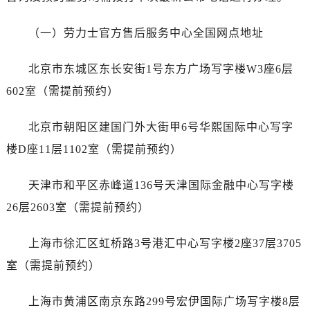
西安市碑林区南关正街88号华侨城长安国际中心E座6楼10室（需提前预约）
海口市龙华区金贸东路5号海口华润大厦B座17层1707室（需提前预约）
（一）劳力士官方售后服务中心全国网点地址
唐山市路南区新华东道100号万达广场写字楼A座10层1002室（需提前预约）
台州市椒江区东海大道1800号腾达中心东1幢20楼2002室（需提前预约）
北京市东城区东长安街1号东方广场写字楼W3座6层
内蒙古自治区呼和浩特市玉泉区大学西街70号华润万象城写字楼（鄂尔多斯大厦）23层2326室（需提前预约）
602室（需提前预约）
甘肃省兰州市七里河区西津西路16号兰州中心写字楼21层2102室（需提前预约）
重庆市解放碑渝中区民权路28号英利国际金融中心写字楼20层01室（需提前预约）
北京市朝阳区建国门外大街甲6号华熙国际中心写字
黑龙江省大庆市萨尔图区会战大街售后服务中心（需提前预约）
楼D座11层1102室（需提前预约）
黑龙江省鹤岗市向阳区红军路售后服务中心（需提前预约）
黑龙江省黑河市爱辉区中央街售后服务中心（需提前预约）
天津市和平区赤峰道136号天津国际金融中心写字楼
黑龙江省鸡西市鸡冠区红军路售后服务中心（需提前预约）
26层2603室（需提前预约）
黑龙江省佳木斯市向阳区长安路售后服务中心（需提前预约）
黑龙江省牡丹江市东安区太平路售后服务中心（需提前预约）
上海市徐汇区虹桥路3号港汇中心写字楼2座37层3705
黑龙江省七台河市桃山区大同街售后服务中心（需提前预约）
室（需提前预约）
黑龙江省齐齐哈尔市龙沙区龙华路售后服务中心（需提前预约）
黑龙江省双鸭山市尖山区新兴大街售后服务中心（需提前预约）
上海市黄浦区南京东路299号宏伊国际广场写字楼8层