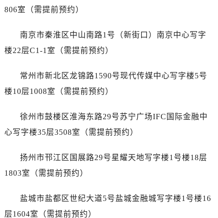
黑龙江省绥化市北林区新华街与康庄路交叉口售后服务中心（需提前预约）
806室（需提前预约）
黑龙江省伊春市伊美区通河路售后服务中心（需提前预约）
吉林省白城市洮北区明仁南街售后服务中心（需提前预约）
南京市秦淮区中山南路1号（新街口）南京中心写字
吉林省白山市浑江区浑江大街售后服务中心（需提前预约）
楼22层C1-1室（需提前预约）
吉林省吉林市船营区河南街售后服务中心（需提前预约）
吉林省辽源市龙山区人民大街售后服务中心（需提前预约）
常州市新北区龙锦路1590号现代传媒中心写字楼5号
吉林省梅河口市新华街道梅河大街售后服务中心（需提前预约）
楼10层1008室（需提前预约）
吉林省四平市铁东区紫气大路与南九经街交汇处售后服务中心（需提前预约）
吉林省松原市宁江区五环大街售后服务中心（需提前预约）
徐州市鼓楼区淮海东路29号苏宁广场IFC国际金融中
吉林省通化市东昌区环通乡江南大街售后服务中心（需提前预约）
心写字楼35层3508室（需提前预约）
吉林省延边市延吉市解放路售后服务中心（需提前预约）
辽宁省鞍山市铁东区站前街售后服务中心（需提前预约）
扬州市邗江区国展路29号星耀天地写字楼1号楼18层
辽宁省本溪市平山区胜利路售后服务中心（需提前预约）
1803室（需提前预约）
辽宁省朝阳市双塔区新华路售后服务中心（需提前预约）
辽宁省丹东市振兴区七经街售后服务中心（需提前预约）
盐城市盐都区世纪大道5号盐城金融城写字楼1号楼16
辽宁省抚顺市新抚区东一路售后服务中心（需提前预约）
层1604室（需提前预约）