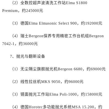
四川省达州市通川区中心广场、老车坝售后服务中心（需提前预约）
（2）全数控超声波清洗工作站Elma S1800
四川省德阳市旌阳区长江西路、南街售后服务中心（需提前预约）
Premium，约245000元
四川省甘孜州市康定市情歌广场、箭炉街售后服务中心（需提前预约）
四川省广安市广安区建安南路售后服务中心（需提前预约）
（3）德国Elma Elmasonic Select 900，约192000元
四川省广元市利州区老城南北街、东大街售后服务中心（需提前预约）
（4）瑞士Bergeon保养专用精密工作台机组Bergeon
四川省乐山市市中区嘉定中路售后服务中心（需提前预约）
四川省凉山州市西昌市大巷口下街售后服务中心（需提前预约）
7042-1，约36000元
四川省泸州市江阳区治平路售后服务中心（需提前预约）
7、抛光与翻新设备
四川省眉山市东坡区三苏路售后服务中心（需提前预约）
四川省绵阳市涪城区翠花街售后服务中心（需提前预约）
（1）无尘隔尘旗舰抛光机Bergeon 6680，约69000元
四川省南充市高坪区江东大道售后服务中心（需提前预约）
四川省内江市东兴区汉安大道售后服务中心（需提前预约）
（2）线性拉丝机MKS 9050，约96000元
四川省攀枝花市东区三线大道北段售后服务中心（需提前预约）
四川省遂宁市船山区香林南路售后服务中心（需提前预约）
（3）镜面抛光工作站Elma Poli-1000，约158000元
四川省雅安市雨城区熊猫大道售后服务中心（需提前预约）
四川省宜宾市翠屏区长翠路售后服务中心（需提前预约）
（4）德国Horotec多功能抛光系统MSA 15.200，约