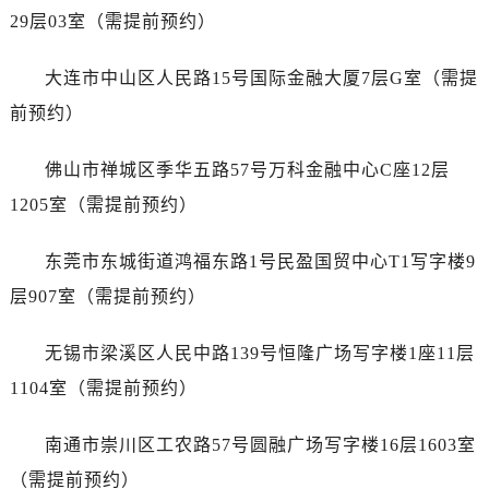
山东省济宁市任城区太白楼路售后服务中心（需提前预约）
29层03室（需提前预约）
山东省莱芜市文化南路8号银座商城名表维修一楼名表维修售后服务中心（需提前预约）
山东省临沂市兰山区解放路售后服务中心（需提前预约）
大连市中山区人民路15号国际金融大厦7层G室（需提
山东省日照市东港区烟台路售后服务中心（需提前预约）
前预约）
山东省泰安市泰山区财源街道泰山大街售后服务中心（需提前预约）
山东省威海市环翠区新威海路89号振华商厦一楼名表维修售后服务中心（需提前预约）
佛山市禅城区季华五路57号万科金融中心C座12层
山东省潍坊市奎文区东风东街售后服务中心（需提前预约）
1205室（需提前预约）
山东省枣庄市滕州市北辛路与善国路交叉口售后服务中心（需提前预约）
山东省淄博市张店区金晶大道售后服务中心（需提前预约）
东莞市东城街道鸿福东路1号民盈国贸中心T1写字楼9
上海市黄浦区南京东路299号宏伊国际广场写字楼8层806室售后服务中心（需提前预约）
层907室（需提前预约）
上海市徐汇区虹桥路3号港汇中心2座37层3705室售后服务中心（需提前预约）
浙江省杭州市上城区钱江路1366号华润大厦A座5层503-5室售后服务中心（需提前预约）
无锡市梁溪区人民中路139号恒隆广场写字楼1座11层
浙江省湖州市吴兴区劳动路售后服务中心（需提前预约）
1104室（需提前预约）
浙江省嘉兴市南湖区广益路705号嘉兴世界贸易中心A座13层1304室售后服务中心（需提前预约）
浙江省金华市金东区东市南街777号金华万达广场4号楼22楼2209室售后服务中心（需提前预约）
南通市崇川区工农路57号圆融广场写字楼16层1603室
浙江省丽水市莲都区解放街售后服务中心（需提前预约）
（需提前预约）