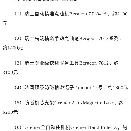
江苏省南通市崇川区工农路57号圆融广场写字楼16层1603室售后服务中心（需提前预约）
江苏省苏州市苏州工业园区 星港街199号苏州中心办公楼C座22层08室售后服务中心（需提前预约）
（1）瑞士自动精准点油机Bergeon 7718-1A，约2100
湖北省武汉市江汉区解放大道686号世界贸易大厦38层09室售后服务中心（需提前预约）
元
广西省南宁市青秀区金湖路59号地王大厦12楼1224室售后服务中心（需提前预约）
安徽省合肥市蜀山区潜山路111号万象城华润大厦B座12楼03室售后服务中心（需提前预约）
（2）瑞士高端精密手动点油笔Bergeon 7013系列，
福建省泉州市丰泽区宝洲路729号浦西万达中心写字楼A座7楼709室售后服务中心（需提前预约）
约1400元
山东省青岛市南区山东路6号华润大厦B座22层04室售后服务中心（需提前预约）
山东省烟台市芝罘区胜利路139号万达金融中心A座907室售后服务中心（需提前预约）
（3）瑞士专业级快速服务工具Bergeon 7812，约
吉林省长春市朝阳区西安大路727号中银大厦A座(旺进大厦)18层09室售后服务中心（需提前预约）
3100元
贵州省贵阳市南明区都司高架桥路33号亨特国际金融中心14楼14D售后服务中心（需提前预约）
云南省昆明市盘龙区北京路928号同德昆明广场写字楼10层06室售后服务中心（需提前预约）
（4）法国顶级防磁精密镊子Dumont 12号，约1800元
河北省石家庄市长安区中山东路39号勒泰中心写字楼B座13层07室售后服务中心（需提前预约）
陕西省西安市碑林区南关正街88号华侨城长安国际中心E座6楼10室售后服务中心（需提前预约）
（5）防磁机芯支架Greiner Anti-Magnetic Base，约
海南省海口市龙华区金贸东路5号海口华润大厦B座17层1707室售后服务中心（需提前预约）
6200元
河北省唐山市路南区新华东道100号万达广场写字楼A座10层1002室售后服务中心（需提前预约）
台州市椒江区东海大道1800号腾达中心东1幢20楼2002室售后服务中心（需提前预约）
（6）Greiner全自动装针机Greiner Hand Fitter X，约