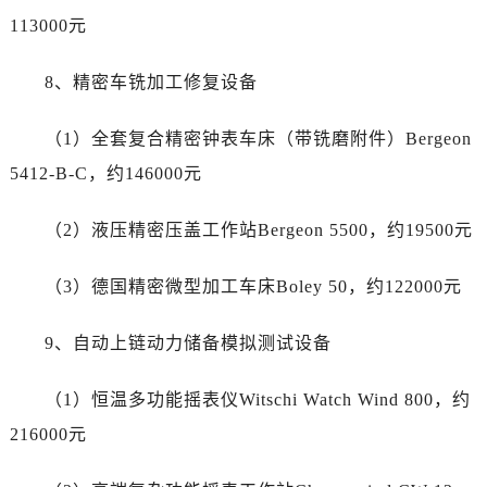
四川省资阳市雁江区滨江大道一段与和平南路售后服务中心（需提前预约）
113000元
四川省自贡市自流井区华商北路售后服务中心（需提前预约）
西藏自治区阿里地区噶尔县北京西路售后服务中心（需提前预约）
8、精密车铣加工修复设备
西藏自治区昌都市卡若区昌都西路售后服务中心（需提前预约）
西藏自治区拉萨市城关区北京中路售后服务中心（需提前预约）
（1）全套复合精密钟表车床（带铣磨附件）Bergeon
西藏自治区林芝市巴宜区广东路售后服务中心（需提前预约）
5412-B-C，约146000元
西藏自治区那曲市色尼区浙江西路售后服务中心（需提前预约）
西藏自治区日喀则市桑珠孜区上海中路售后服务中心（需提前预约）
（2）液压精密压盖工作站Bergeon 5500，约19500元
西藏自治区山南市乃东区湖北大道售后服务中心（需提前预约）
云南省保山市隆阳区正阳路售后服务中心（需提前预约）
（3）德国精密微型加工车床Boley 50，约122000元
云南省楚雄彝族自治州楚雄市鹿城南路售后服务中心（需提前预约）
9、自动上链动力储备模拟测试设备
云南省大理白族自治州大理市建设路售后服务中心（需提前预约）
云南省德宏傣族景颇族自治州芒市团结大街售后服务中心（需提前预约）
（1）恒温多功能摇表仪Witschi Watch Wind 800，约
云南省迪庆藏族自治州香格里拉市长征大道售后服务中心（需提前预约）
216000元
云南省红河哈尼族彝族自治州蒙自市天马路售后服务中心（需提前预约）
云南省丽江市古城区七星街售后服务中心（需提前预约）