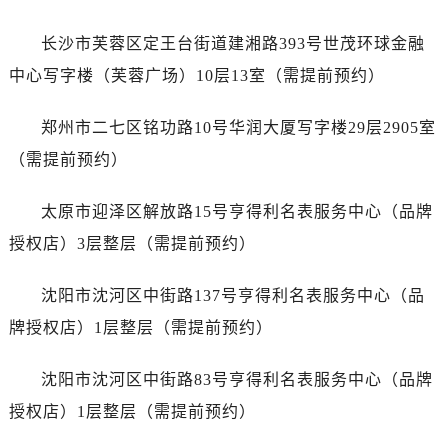
安徽省芜湖市镜湖区中山路步行街售后服务中心（需提前预约）
安徽省宣城市宣州区叠嶂西路售后服务中心（需提前预约）
长沙市芙蓉区定王台街道建湘路393号世茂环球金融
福建省龙岩市新罗区九一南路售后服务中心（需提前预约）
中心写字楼（芙蓉广场）10层13室（需提前预约）
福建省南平市建阳区人民西路售后服务中心（需提前预约）
福建省宁德市蕉城区天湖东路售后服务中心（需提前预约）
郑州市二七区铭功路10号华润大厦写字楼29层2905室
福建省莆田市城厢区霞林街道荔华东大道售后服务中心（需提前预约）
（需提前预约）
福建省三明市三元区东乾二路售后服务中心（需提前预约）
福建省漳州市龙文区步港路售后服务中心（需提前预约）
太原市迎泽区解放路15号亨得利名表服务中心（品牌
江苏省常州市新北区龙锦路1590号现代传媒中心5号楼10层1008室售后服务中心（需提前预约）
授权店）3层整层（需提前预约）
江苏省淮安市清江浦区淮海北路售后服务中心（需提前预约）
江苏省连云港市海州区通灌北路售后服务中心（需提前预约）
沈阳市沈河区中街路137号亨得利名表服务中心（品
江苏省南京市秦淮区中山南路1号南京中心22层22-C1-C3室售后服务中心（需提前预约）
牌授权店）1层整层（需提前预约）
江苏省宿迁市宿城区西湖路售后服务中心（需提前预约）
江苏省泰州市海陵区永定东路399号置地商务中心东塔（华润万象城）17层1706室售后服务中心（需提前预约）
沈阳市沈河区中街路83号亨得利名表服务中心（品牌
江苏省徐州市鼓楼区淮海东路29号苏宁广场IFC国际金融中心35层3508室售后服务中心（需提前预约）
授权店）1层整层（需提前预约）
江苏省盐城市盐都区世纪大道5号盐城金融城写字楼1号楼16层1604室售后服务中心（需提前预约）