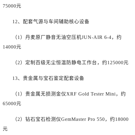
呼和浩特市玉泉区大学西街70号华润万象城写字楼（鄂尔多斯大厦）23层2326室售后服务中心（需提前预约）
75000元
兰州市七里河区西津西路16号兰州中心写字楼21层2102室售后服务中心（需提前预约）
重庆市解放碑渝中区民权路28号英利国际金融中心写字楼20层01室售后服务中心（需提前预约）
12、配套气源与车间辅助核心设备
节假日正常营业！
（1）丹麦原厂静音无油空压机JUN-AIR 6-4，约
14000元
（2）定制百级无尘恒温防静电工作台，约125000元
13、贵金属与宝石鉴定配套设备
（1）贵金属无损测金仪XRF Gold Tester Mini，约
65000元
（2）钻石宝石检测仪GemMaster Pro 550，约18000
元