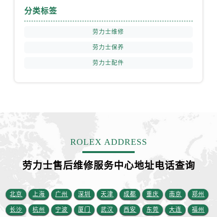
分类标签
江苏省连云港市海州区通灌北路售后服务中心（需提前预约）
江苏省南京市秦淮区中山南路1号南京中心22层22-C1-C3室售后服务中心（需提前预约）
劳力士维修
江苏省宿迁市宿城区西湖路售后服务中心（需提前预约）
劳力士保养
江苏省泰州市海陵区永定东路399号置地商务中心东塔（华润万象城）17层1706室售后服务中心（需提前预约）
劳力士配件
江苏省徐州市鼓楼区淮海东路29号苏宁广场IFC国际金融中心35层3508室售后服务中心（需提前预约）
江苏省盐城市盐都区世纪大道5号盐城金融城写字楼1号楼16层1604室售后服务中心（需提前预约）
江苏省扬州市邗江区国展路29号星耀天地写字楼1号楼18层1803室售后服务中心（需提前预约）
江苏省镇江市京口区中山东路售后服务中心（需提前预约）
江西省抚州市临川区赣东大道售后服务中心（需提前预约）
江西省赣州市章贡区文清路售后服务中心（需提前预约）
ROLEX ADDRESS
江西省吉安市吉州区井冈山大道售后服务中心（需提前预约）
江西省景德镇市珠山区珠山中路售后服务中心（需提前预约）
劳力士售后维修服务中心地址电话查询
江西省九江市浔阳区浔阳路售后服务中心（需提前预约）
江西省南昌市红谷滩新区红谷中大道998号绿地双子塔（中央广场）A1座办公楼14层1407室售后服务中心（需提前预约）
北京
上海
广州
深圳
天津
成都
重庆
南京
郑州
江西省萍乡市安源区萍安北大道与康庄路交叉口售后服务中心（需提前预约）
长沙
杭州
宁波
厦门
武汉
西安
东莞
大连
福州
江西省上饶市信州区滨江西路售后服务中心（需提前预约）