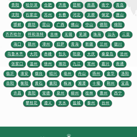
贵阳
哈尔滨
合肥
济南
昆明
南昌
南宁
青岛
江西省新余市渝水区北湖西路售后服务中心（需提前预约）
沈阳
石家庄
苏州
长春
河北
太原
保定
唐山
江西省宜春市袁州区中山中路售后服务中心（需提前预约）
邯郸
廊坊
昆山
广西
佛山
中山
德阳
绵阳
江西省鹰潭市月湖区胜利东路售后服务中心（需提前预约）
山东省德州市德城区东风中路售后服务中心（需提前预约）
齐齐哈尔
呼和浩特
吉林
无锡
芜湖
珠海
汕头
三亚
山东省东营市东营区济南路售后服务中心（需提前预约）
海口
赣州
漳州
拉萨
青海
新疆
兰州
银川
山东省济南市历下区经十路11111号华润中心写字楼（万象城）15层1508室售后服务中心（需提前预约）
乌鲁木齐
大同
赤峰
包头
阳泉
大庆
秦皇岛
沧州
山东省济宁市任城区太白楼路售后服务中心（需提前预约）
张家口
温州
徐州
潍坊
九江
常州
嘉兴
南通
山东省莱芜市文化南路8号银座商城名表维修一楼名表维修售后服务中心（需提前预约）
临沂
淮安
烟台
绍兴
亳州
舟山
扬州
金华
洛阳
山东省临沂市兰山区解放路售后服务中心（需提前预约）
岳阳
衡阳
黄石
襄阳
株洲
湘潭
十堰
荆州
宜昌
山东省日照市东港区烟台路售后服务中心（需提前预约）
许昌
南阳
常德
泉州
柳州
桂林
惠州
西宁
山东省泰安市泰山区财源街道泰山大街售后服务中心（需提前预约）
山东省威海市环翠区新威海路89号振华商厦一楼名表维修售后服务中心（需提前预约）
攀枝花
遵义
天水
盐城
泰州
台州
山东省潍坊市奎文区东风东街售后服务中心（需提前预约）
山东省枣庄市滕州市北辛路与善国路交叉口售后服务中心（需提前预约）
山东省淄博市张店区金晶大道售后服务中心（需提前预约）
上海市黄浦区南京东路299号宏伊国际广场写字楼8层806室售后服务中心（需提前预约）