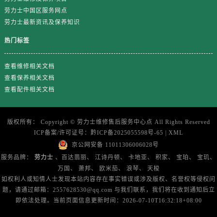
劳力士中国区服务网点
澳门特别行政区望德堂区塔石广场售后服务中心（需提前预约）
劳力士最新资讯及保养知识
福建省福州市鼓楼区五四路128-1号恒力城写字楼15层03室售后服务中心（需提前预约）
福建省厦门市思明区湖滨东路95号万象城华润大厦B座11层1104室售后服务中心（需提前预约）
热门标签
广东省潮州市潮安区新风路与潮汕路交汇处售后服务中心（需提前预约）
查看维修相关文档
广东省广州市天河区天河路230号万菱汇国际中心A塔7层704室售后服务中心（需提前预约）
查看保养相关文档
广东省广州市越秀区环市东路371-375号世界贸易中心大厦南塔15层1507室售后服务中心（需提前预约）
查看配件相关文档
广东省河源市源城区越王大道售后服务中心（需提前预约）
广东省惠州市惠城区江北文昌一路7号华贸大厦1座30层3005室售后服务中心（需提前预约）
广东省江门市蓬江区广场西路售后服务中心（需提前预约）
版权所有：
Copyright ©
劳力士维修售后服务中心点
All Rights Reserved
ICP备案/许可证号：
黔ICP备2025055598号-65
|
XML
广东省揭阳市榕城进贤门步行街售后服务中心（需提前预约）
京公网安备 11011306006028号
广东省茂名市电白区水东街道迎宾大道售后服务中心（需提前预约）
服务品牌：
劳力士
、百达翡丽、
江诗丹顿、
卡地亚、
积家、
宝珀、
宝玑、
广东省梅州市梅江区金燕大道售后服务中心（需提前预约）
万国、
萧邦、
欧米茄、
浪琴、
天梭
广东省清远市清城区湖西路售后服务中心（需提前预约）
如权利人或知情人士发现本站内容存在事实错误或涉及版权、名誉权等侵权问
广东省汕头市龙湖区长平路售后服务中心（需提前预约）
题，请通过邮箱：2557628530@qq.com 与我们联系，我们将在收到通知后立
即依法处理。当前页面信息更新时间：2026-07-10T16:32:18+08:00
广东省汕尾市城区香洲街道园林社区翠园街售后服务中心（需提前预约）
广东省韶关市武江区芙蓉新区与老城中心交汇处售后服务中心（需提前预约）