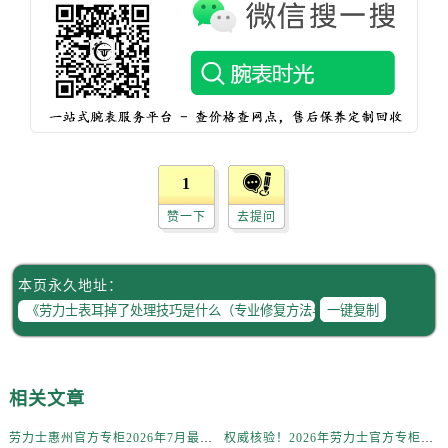
北京市东城区东长安街1号王府井东方广场W3座6层602室售后服务中心（需提前预约）
河北省保定市竞秀区朝阳北大街北国先天下售后服务中心（需提前预约）
内蒙古自治区阿拉善盟市左旗土尔扈特大街售后服务中心（需提前预约）
内蒙古自治区巴彦淖尔市临河区新华街售后服务中心（需提前预约）
内蒙古自治区包头市青山区幸福路甲3号王府井百货名表维修售后服务中心（需提前预约）
内蒙古自治区赤峰市红山区哈达街售后服务中心（需提前预约）
1
内蒙古自治区鄂尔多斯市东胜区伊金霍洛街售后服务中心（需提前预约）
赞一下
去提问
内蒙古自治区呼伦贝尔市海拉尔区中央街售后服务中心（需提前预约）
内蒙古自治区通辽市科尔沁区明仁大街售后服务中心（需提前预约）
内蒙古自治区乌海市海勃湾区人民南路售后服务中心（需提前预约）
本页永久地址：
内蒙古自治区乌兰察布市集宁区恩和大街售后服务中心（需提前预约）
一键复制
内蒙古自治区锡林郭勒盟市锡林浩特市光明街与额尔敦路交叉口售后服务中心（需提前预约）
内蒙古自治区兴安盟市乌兰浩特市兴安大街售后服务中心（需提前预约）
山西省大同市平城区迎宾街售后服务中心（需提前预约）
相关文章
山西省晋城市城区黄华街售后服务中心（需提前预约）
劳力士惠州官方专柜2026年7月最新客户服务热线通告与信息整合
权威核验！2026年劳力士官方专柜无锡客户服务信息公示，附官方服务热线
山西省晋中市榆次区顺城街售后服务中心（需提前预约）