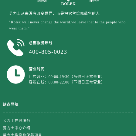
上海市徐汇区虹桥路3号港汇中心2座37层3705室售后服务中心（需提前预约）
劳力士从来没有改变世界，而是把它留给佩戴它的人
浙江省杭州市上城区钱江路1366号华润大厦A座5层503-5室售后服务中心（需提前预约）
"Rolex will never change the world.we leave that to the people who
浙江省湖州市吴兴区劳动路售后服务中心（需提前预约）
wear them.”
浙江省嘉兴市南湖区广益路705号嘉兴世界贸易中心A座13层1304室售后服务中心（需提前预约）
浙江省金华市金东区东市南街777号金华万达广场4号楼22楼2209室售后服务中心（需提前预约）
总部服务热线
浙江省丽水市莲都区解放街售后服务中心（需提前预约）
400-805-0023
浙江省宁波市江北区大闸南路500号来福士广场办公楼20层2009室售后服务中心（需提前预约）
浙江省衢州市柯城区上街售后服务中心（需提前预约）
营业时间
浙江省绍兴市越城区胜利东路379号世茂天际中心写字楼8层805室售后服务中心（需提前预约）
门店营业：09:00-19:30（节假日正常营业）
客服在线：08:00-22:00（节假日正常营业）
浙江省舟山市定海区解放东路售后服务中心（需提前预约）
澳门特别行政区大堂区议事亭前地（新马路）售后服务中心（需提前预约）
澳门特别行政区风顺堂区南湾大马路售后服务中心（需提前预约）
站点导航
澳门特别行政区花地玛堂区关闸广场售后服务中心（需提前预约）
澳门特别行政区花王堂区大三巴商圈售后服务中心（需提前预约）
劳力士在线服务
澳门特别行政区嘉模堂区官也街售后服务中心（需提前预约）
劳力士中心介绍
澳门省路氹城市金光大道售后服务中心（需提前预约）
劳力士维修及保养项目