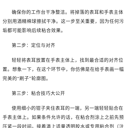
青岛市南区山东路6号华润大厦B座22层04室（需提前预约）
确保你的工作台干净整洁。将掉落的表耳和手表主体
烟台市芝罘区胜利路139号万达金融中心A座907室（需提前预约）
分别用酒精棉球擦拭干净。这一步至关重要，因为任何污
长春市朝阳区西安大路727号中银大厦A座(旺进大厦)18层09室（需提前预约）
垢都可能影响后续粘合效果。
贵阳市南明区都司高架桥路33号亨特国际金融中心14楼14D（需提前预约）
昆明市盘龙区北京路928号同德昆明广场写字楼10层06室（需提前预约）
第二步：定位与对齐
石家庄市长安区中山东路39号勒泰中心写字楼B座13层07室（需提前预约）
西安市碑林区南关正街88号华侨城长安国际中心E座6楼10室（需提前预约）
轻轻将表耳放置在手表主体上，找到最合适的对齐位
海口市龙华区金贸东路5号海口华润大厦B座17层1707室（需提前预约）
置。想象一下，在这个环节中，你仿佛是在给手表画一幅
唐山市路南区新华东道100号万达广场写字楼A座10层1002室（需提前预约）
完美的“刷子”轮廓图。
台州市椒江区东海大道1800号腾达中心东1幢20楼2002室（需提前预约）
内蒙古自治区呼和浩特市玉泉区大学西街70号华润万象城写字楼（鄂尔多斯大厦）23层2326室（需提前预约）
第三步：粘合技巧大公开
甘肃省兰州市七里河区西津西路16号兰州中心写字楼21层2102室（需提前预约）
重庆市解放碑渝中区民权路28号英利国际金融中心写字楼20层01室（需提前预约）
使用细小的钳子夹住表耳的一端，另一端轻轻贴合在
黑龙江省大庆市萨尔图区会战大街售后服务中心（需提前预约）
手表主体上。如果条件允许的话，在粘合剂涂上之前先预
黑龙江省鹤岗市向阳区红军路售后服务中心（需提前预约）
压紧一段时间。接着滴上适量透明胶水或专用粘合剂（注
黑龙江省黑河市爱辉区中央街售后服务中心（需提前预约）