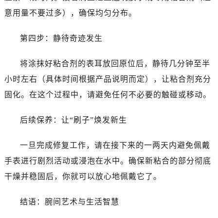
意用量不要过多），确保均匀分布。
黑龙江省鸡西市鸡冠区红军路售后服务中心（需提前预约）
黑龙江省佳木斯市向阳区长安路售后服务中心（需提前预约）
第四步：静待奇迹发生
黑龙江省牡丹江市东安区太平路售后服务中心（需提前预约）
黑龙江省七台河市桃山区大同街售后服务中心（需提前预约）
将涂抹好粘合剂的表耳放回原位后，静待几分钟至半
黑龙江省齐齐哈尔市龙沙区龙华路售后服务中心（需提前预约）
小时左右（具体时间根据产品说明而定），让粘合剂充分
黑龙江省双鸭山市尖山区新兴大街售后服务中心（需提前预约）
固化。在这个过程中，请避免任何不必要的触碰或移动。
黑龙江省绥化市北林区新华街与康庄路交叉口售后服务中心（需提前预约）
黑龙江省伊春市伊美区通河路售后服务中心（需提前预约）
后续保养：让“刷子”焕发新生
吉林省白城市洮北区明仁南街售后服务中心（需提前预约）
吉林省白山市浑江区浑江大街售后服务中心（需提前预约）
一旦完成修复工作，请在接下来的一两天内避免佩戴
吉林省吉林市船营区河南街售后服务中心（需提前预约）
手表进行剧烈活动或浸泡在水中。确保新粘合的部分彻底
吉林省辽源市龙山区人民大街售后服务中心（需提前预约）
干燥并稳固后，你就可以放心地佩戴它了。
吉林省梅河口市新华街道梅河大街售后服务中心（需提前预约）
吉林省四平市铁东区紫气大路与南九经街交汇处售后服务中心（需提前预约）
结语：腕间艺术与生活智慧
吉林省松原市宁江区五环大街售后服务中心（需提前预约）
吉林省通化市东昌区环通乡江南大街售后服务中心（需提前预约）