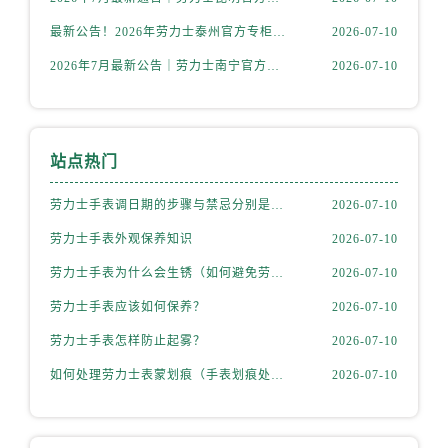
安徽省淮南市田家庵区国庆中路售后服务中心（需提前预约）
最新公告！2026年劳力士泰州官方专柜客户服务热线，一键核验
2026-07-10
安徽省黄山市屯溪区黄山西路售后服务中心（需提前预约）
2026年7月最新公告｜劳力士南宁官方专柜客户服务热线攻略，专柜信息全面整合
2026-07-10
安徽省六安市金安区解放中路售后服务中心（需提前预约）
安徽省马鞍山市雨山区湖南西路售后服务中心（需提前预约）
安徽省宿州市埇桥区人民中路售后服务中心（需提前预约）
站点热门
安徽省铜陵市铜官区石城大道售后服务中心（需提前预约）
安徽省芜湖市镜湖区中山路步行街售后服务中心（需提前预约）
劳力士手表调日期的步骤与禁忌分别是什么？
2026-07-10
安徽省宣城市宣州区叠嶂西路售后服务中心（需提前预约）
劳力士手表外观保养知识
2026-07-10
福建省龙岩市新罗区九一南路售后服务中心（需提前预约）
劳力士手表为什么会生锈（如何避免劳力士生锈？）
2026-07-10
福建省南平市建阳区人民西路售后服务中心（需提前预约）
福建省宁德市蕉城区天湖东路售后服务中心（需提前预约）
劳力士手表应该如何保养？
2026-07-10
福建省莆田市城厢区霞林街道荔华东大道售后服务中心（需提前预约）
劳力士手表怎样防止起雾？
2026-07-10
福建省三明市三元区东乾二路售后服务中心（需提前预约）
如何处理劳力士表蒙划痕（手表划痕处理小技巧）
2026-07-10
福建省漳州市龙文区步港路售后服务中心（需提前预约）
江苏省常州市新北区龙锦路1590号现代传媒中心5号楼10层1008室售后服务中心（需提前预约）
江苏省淮安市清江浦区淮海北路售后服务中心（需提前预约）