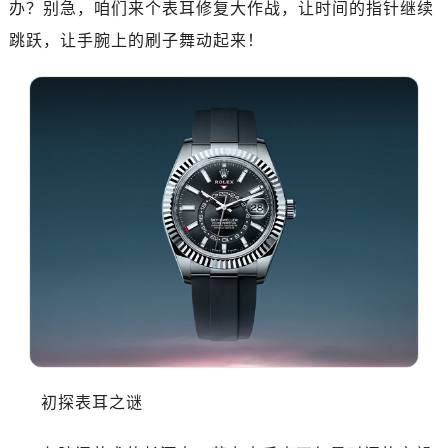
办？别急，咱们来个表耳修复大作战，让时间的指针继续
杭州市上城区钱江路1366号华润大厦写字楼A座5层503-5室（需提前预约）
跳跃，让手腕上的刷子舞动起来！
金华市金东区东市南街777号金华万达广场写字楼4号楼22层2209室（需提前预约）
绍兴市越城区胜利东路379号世茂天际中心写字楼8层805室（需提前预约）
嘉兴市南湖区广益路705号嘉兴世界贸易中心写字楼A座13层1304室（需提前预约）
南昌市红谷滩新区红谷中大道998号绿地双子塔（中央广场）A1座办公楼14层07室（需提前预约）
济南市历下区经十路11111号华润中心写字楼（万象城）15层1508室（需提前预约）
广州市天河区天河路230号万菱汇国际中心写字楼A塔7层704室（需提前预约）
广州市越秀区环市东路371-375号世界贸易中心大厦南塔写字楼15层07室（需提前预约）
深圳市罗湖区深南东路5001号华润大厦写字楼17层1701室（需提前预约）
惠州市惠城区江北文昌一路7号华贸大厦写字楼1座30层05室（需提前预约）
厦门市思明区湖滨东路95号华润大厦写字楼B座11层1104室（需提前预约）
福州市鼓楼区五四路128-1号恒力城写字楼15层03室（需提前预约）
成都市锦江区人民东路6号SAC东原中心写字楼24层2406B室（需提前预约）
重庆市江北区观音桥步行街2号融恒时代广场写字楼9层902室（需提前预约）
初探表耳之谜
长沙市芙蓉区定王台街道建湘路393号世茂环球金融中心写字楼（芙蓉广场）10层13室（需提前预约）
郑州市二七区铭功路10号华润大厦写字楼29层2905室（需提前预约）