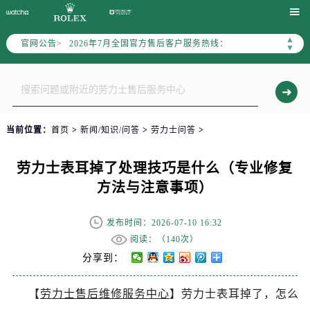


2026年7月中国区售后服务网络优化升级公告
2026年7月全国官方售后客户服务热线：
▲
官网公告>
▼
官方全国统一服务热线，服务覆盖中国大陆、香港、澳门、台湾全部区域（非大陆需加拨“+86”）
2026年7月售后服务中心最新网点地址：
北京市东城区东长安街1号东方广场写字楼W3座6层602室（需提前预约）
北京市朝阳区建国门外大街甲6号华熙国际中心写字楼D座11层1102室（需提前预约）
当前位置：
首页
>
新闻/知识/问答
>
劳力士问答
>
天津市和平区赤峰道136号天津国际金融中心写字楼26层2603室（需提前预约）
上海市徐汇区虹桥路3号港汇中心写字楼2座37层3705室（需提前预约）
劳力士表耳掉了处理技巧是什么（专业修复
上海市黄浦区南京东路299号宏伊国际广场写字楼8层806室（需提前预约）
方法与注意事项）
南京市秦淮区中山南路1号（新街口）南京中心写字楼22层C1-1室（需提前预约）
常州市新北区龙锦路1590号现代传媒中心写字楼5号楼10层1008室（需提前预约）
发布时间：2026-07-10 16:32
徐州市鼓楼区淮海东路29号苏宁广场IFC国际金融中心写字楼35层3508室（需提前预约）
阅读：（
140次）
扬州市邗江区国展路29号星耀天地写字楼1号楼18层1803室（需提前预约）
分享到：
盐城市盐都区世纪大道5号盐城金融城写字楼1号楼16层1604室（需提前预约）
泰州市海陵区永定东路399号置地商务中心东塔写字楼（华润万象城）17层1706室（需提前预约）
【
劳力士售后维修服务中心
】劳力士表耳掉了，怎么
宁波市江北区大闸南路500号来福士广场办公楼20层2009室（需提前预约）