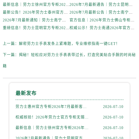
最新信息｜劳力士徐州官方专柜2026年7月客服热线与门店服务指南
2026年7月最新通告｜劳力士昆明官方专柜客户服务热线公告，专柜攻略
山西省临汾市尧都区解放路售后服务中心（需提前预约）
最新公告！2026年劳力士泰州官方专柜客户服务热线，一键核验
2026年7月最新公告｜劳力士南宁官方专柜客户服务热线攻略，专柜信息全面整合
山西省吕梁市离石区永宁中路与建设街交叉口售后服务中心（需提前预约）
2026年7月最新通知｜劳力士南宁官方专柜客户服务热线升级，专柜名录核验
官方信息｜2026年劳力士佛山专柜客户服务电话及门店信息（7月最新）
山西省朔州市朔城区怡西路与鄯阳西街交汇处售后服务中心（需提前预约）
重磅信息！劳力士昆明官方专柜2026年7月客户服务热线公告，专柜资料汇总
权威公示！劳力士南通2026年官方专柜客户服务热线，7月信息大公开
山西省忻州市忻府区和平东街与七一南路交叉口售后服务中心（需提前预约）
山西省阳泉市郊区平阳东街与新城大道交叉口售后服务中心（需提前预约）
上一篇：
解密劳力士手表发条上紧难题，专业维修指南一键GET！
山西省运城市盐湖区河东街售后服务中心（需提前预约）
下一篇：
揭秘！轻松应对劳力士手表表带过长，打造完美贴合手腕的时尚秘
山西省长治市潞州区英雄中路售后服务中心（需提前预约）
籍
山西省太原市迎泽区迎泽街道解放路15号亨得利名表维修授权店3楼售后服务中心（需提前预约）
天津市和平区赤峰道136号天津国际金融中心26层2603室售后服务中心（需提前预约）
安徽省安庆市迎江区人民路售后服务中心（需提前预约）
最新发布
安徽省蚌埠市蚌山区淮河路售后服务中心（需提前预约）
安徽省亳州市谯城区魏武大道售后服务中心（需提前预约）
劳力士惠州官方专柜2026年7月最新客户服务热线通告与信息整合
2026-07-10
安徽省池州市贵池区长江路售后服务中心（需提前预约）
权威核验！2026年劳力士官方专柜无锡客户服务信息公示，附官方服务热线
2026-07-10
安徽省滁州市琅琊区南谯北路售后服务中心（需提前预约）
最新信息｜劳力士徐州官方专柜2026年7月客服热线与门店服务指南
2026-07-10
安徽省阜阳市颍州区颍州北路售后服务中心（需提前预约）
安徽省淮北市相山区淮海路售后服务中心（需提前预约）
2026年7月最新通告｜劳力士昆明官方专柜客户服务热线公告，专柜攻略
2026-07-10