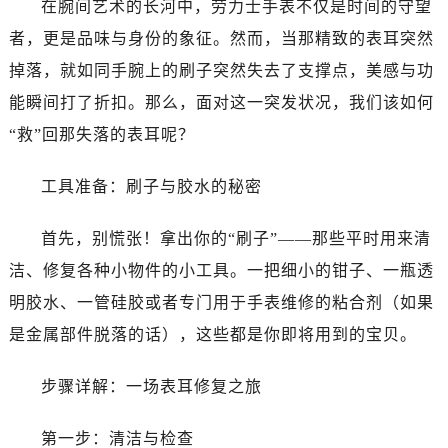
在腕间艺术的长河中，劳力士手表不仅是时间的守望
太原市迎泽区解放路15号亨得利名表服务中心（品牌授权店）3层整层（需提前预约）
者，更是品味与身份的象征。然而，当那精致的表耳突然
沈阳市沈河区中街路137号亨得利名表服务中心（品牌授权店）1层整层（需提前预约）
掉落，就如同手腕上的刷子突然失去了支撑点，美感与功
沈阳市沈河区中街路83号亨得利名表服务中心（品牌授权店）1层整层（需提前预约）
能瞬间打了折扣。那么，面对这一突发状况，我们该如何
乌鲁木齐市天山区红山路26号时代广场（CCMALL）C座17层17-B（需提前预约）
“救”回那失落的表耳呢？
温州市鹿城区锦绣路1067号置信广场10层1015室（需提前预约）
哈尔滨市道里区友谊西路600号富力中心T2座写字楼29层03室（需提前预约）
工具准备：刷子与胶水的秘密
大连市中山区人民路15号国际金融大厦7层G室（需提前预约）
佛山市禅城区季华五路57号万科金融中心C座12层1205室（需提前预约）
首先，别慌张！拿出你的“刷子”——那些平时用来清
东莞市东城街道鸿福东路1号民盈国贸中心T1写字楼9层907室（需提前预约）
洁、修复各种小物件的小工具。一把细小的钳子、一瓶透
无锡市梁溪区人民中路139号恒隆广场写字楼1座11层1104室（需提前预约）
明胶水、一管硅胶或者专门用于手表维修的粘合剂（如果
南通市崇川区工农路57号圆融广场写字楼16层1603室（需提前预约）
是金属部件脱落的话），这些都是你即将用到的宝贝。
苏州市苏州工业园区星港街199号苏州中心办公楼C座22层08室（需提前预约）
武汉市江汉区解放大道686号世界贸易大厦38层09室（需提前预约）
步骤详解：一场表耳修复之旅
南宁市青秀区金湖路59号地王大厦12楼1224室（需提前预约）
合肥市蜀山区潜山路111号万象城华润大厦B座12楼03室（需提前预约）
第一步：清洁与检查
泉州市丰泽区宝洲路729号浦西万达中心写字楼A座7楼709室（需提前预约）