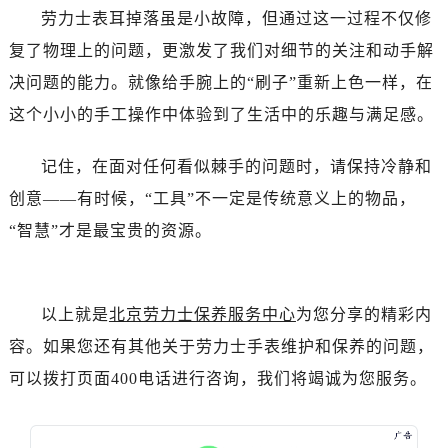
劳力士表耳掉落虽是小故障，但通过这一过程不仅修
吉林省延边市延吉市解放路售后服务中心（需提前预约）
复了物理上的问题，更激发了我们对细节的关注和动手解
辽宁省鞍山市铁东区站前街售后服务中心（需提前预约）
决问题的能力。就像给手腕上的“刷子”重新上色一样，在
辽宁省本溪市平山区胜利路售后服务中心（需提前预约）
辽宁省朝阳市双塔区新华路售后服务中心（需提前预约）
这个小小的手工操作中体验到了生活中的乐趣与满足感。
辽宁省丹东市振兴区七经街售后服务中心（需提前预约）
记住，在面对任何看似棘手的问题时，请保持冷静和
辽宁省抚顺市新抚区东一路售后服务中心（需提前预约）
辽宁省阜新市海州区解放大街售后服务中心（需提前预约）
创意——有时候，“工具”不一定是传统意义上的物品，
辽宁省葫芦岛市连山区中央路售后服务中心（需提前预约）
“智慧”才是最宝贵的资源。
辽宁省锦州市古塔区中央大街售后服务中心（需提前预约）
辽宁省辽阳市白塔区新运大街售后服务中心（需提前预约）
辽宁省盘锦市兴隆台区石油大街售后服务中心（需提前预约）
以上就是
北京劳力士保养服务中心
为您分享的精彩内
辽宁省铁岭市银州区南马路售后服务中心（需提前预约）
容。如果您还有其他关于劳力士手表维护和保养的问题，
辽宁省营口市站前区市府路与渤海大街交叉口售后服务中心（需提前预约）
可以拨打页面400电话进行咨询，我们将竭诚为您服务。
辽宁省沈阳市沈河区中街路137号亨得利名表维修授权店1楼售后服务中心（需提前预约）
辽宁省沈阳市沈河区中街路83号亨得利名表维修授权店1楼售后服务中心（需提前预约）
北京市朝阳区建国门外大街甲6号华熙国际中心D座11层1102室售后服务中心（需提前预约）