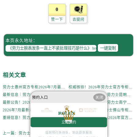
辽宁省沈阳市沈河区中街路137号亨得利名表维修授权店1楼售后服务中心（需提前预约）
0
辽宁省沈阳市沈河区中街路83号亨得利名表维修授权店1楼售后服务中心（需提前预约）
北京市朝阳区建国门外大街甲6号华熙国际中心D座11层1102室售后服务中心（需提前预约）
赞一下
去提问
北京市东城区东长安街1号王府井东方广场W3座6层602室售后服务中心（需提前预约）
河北省保定市竞秀区朝阳北大街北国先天下售后服务中心（需提前预约）
本页永久地址：
内蒙古自治区阿拉善盟市左旗土尔扈特大街售后服务中心（需提前预约）
一键复制
内蒙古自治区巴彦淖尔市临河区新华街售后服务中心（需提前预约）
内蒙古自治区包头市青山区幸福路甲3号王府井百货名表维修售后服务中心（需提前预约）
内蒙古自治区赤峰市红山区哈达街售后服务中心（需提前预约）
相关文章
内蒙古自治区鄂尔多斯市东胜区伊金霍洛街售后服务中心（需提前预约）
劳力士惠州官方专柜2026年7月最新客户服务热线通告与信息整合
权威核验！2026年劳力士官方专柜无锡客户服务信息公示，附官方服务热线
内蒙古自治区呼伦贝尔市海拉尔区中央街售后服务中心（需提前预约）
最新信息｜劳力士徐州官方专柜2026年7月客服热线与门店服务指南
2026年7月最新通告｜劳力士昆明官方专柜客户服务热线公告，专柜攻略
内蒙古自治区通辽市科尔沁区明仁大街售后服务中心（需提前预约）
预约入口
关闭
最新公告！2026年劳力士泰州官方专柜客户服务热线，一键核验
2026年7月最新公告｜劳力士南宁官方专柜客户服务热线攻略，专柜信息全面整合
内蒙古自治区乌海市海勃湾区人民南路售后服务中心（需提前预约）
2026年7月最新通知｜劳力士南宁官方专柜客户服务热线升级，专柜名录核验
官方信息｜2026年劳力士佛山专柜客户服务电话及门店信息（7月最新）
内蒙古自治区乌兰察布市集宁区恩和大街售后服务中心（需提前预约）
重磅信息！劳力士昆明官方专柜2026年7月客户服务热线公告，专柜资料汇总
权威公示！劳力士南通2026年官方专柜客户服务热线，7月信息大公开
内蒙古自治区锡林郭勒盟市锡林浩特市光明街与额尔敦路交叉口售后服务中心（需提前预约）
立即预约
内蒙古自治区兴安盟市乌兰浩特市兴安大街售后服务中心（需提前预约）
提前预约免排队，到店即享服务
上一篇：
劳力士腕表摔坏了怎么解决