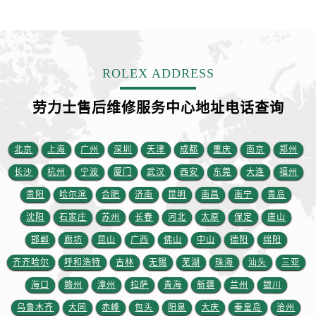
福建省漳州市龙文区步港路售后服务中心（需提前预约）
江苏省常州市新北区龙锦路1590号现代传媒中心5号楼10层1008室售后服务中心（需提前预约）
江苏省淮安市清江浦区淮海北路售后服务中心（需提前预约）
江苏省连云港市海州区通灌北路售后服务中心（需提前预约）
ROLEX ADDRESS
江苏省南京市秦淮区中山南路1号南京中心22层22-C1-C3室售后服务中心（需提前预约）
江苏省宿迁市宿城区西湖路售后服务中心（需提前预约）
劳力士售后维修服务中心地址电话查询
江苏省泰州市海陵区永定东路399号置地商务中心东塔（华润万象城）17层1706室售后服务中心（需提前预约）
江苏省徐州市鼓楼区淮海东路29号苏宁广场IFC国际金融中心35层3508室售后服务中心（需提前预约）
北京
上海
广州
深圳
天津
成都
重庆
南京
郑州
江苏省盐城市盐都区世纪大道5号盐城金融城写字楼1号楼16层1604室售后服务中心（需提前预约）
长沙
杭州
宁波
厦门
武汉
西安
东莞
大连
福州
江苏省扬州市邗江区国展路29号星耀天地写字楼1号楼18层1803室售后服务中心（需提前预约）
贵阳
哈尔滨
合肥
济南
昆明
南昌
南宁
青岛
江苏省镇江市京口区中山东路售后服务中心（需提前预约）
沈阳
石家庄
苏州
长春
河北
太原
保定
唐山
江西省抚州市临川区赣东大道售后服务中心（需提前预约）
邯郸
廊坊
昆山
广西
佛山
中山
德阳
绵阳
江西省赣州市章贡区文清路售后服务中心（需提前预约）
江西省吉安市吉州区井冈山大道售后服务中心（需提前预约）
齐齐哈尔
呼和浩特
吉林
无锡
芜湖
珠海
汕头
三亚
江西省景德镇市珠山区珠山中路售后服务中心（需提前预约）
海口
赣州
漳州
拉萨
青海
新疆
兰州
银川
江西省九江市浔阳区浔阳路售后服务中心（需提前预约）
乌鲁木齐
大同
赤峰
包头
阳泉
大庆
秦皇岛
沧州