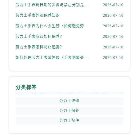
安徽省滁州市琅琊区南谯北路售后服务中心（需提前预约）
劳力士手表调日期的步骤与禁忌分别是什么？
2026-07-10
安徽省阜阳市颍州区颍州北路售后服务中心（需提前预约）
劳力士手表外观保养知识
2026-07-10
安徽省淮北市相山区淮海路售后服务中心（需提前预约）
劳力士手表为什么会生锈（如何避免劳力士生锈？）
2026-07-10
安徽省淮南市田家庵区国庆中路售后服务中心（需提前预约）
劳力士手表应该如何保养？
2026-07-10
安徽省黄山市屯溪区黄山西路售后服务中心（需提前预约）
安徽省六安市金安区解放中路售后服务中心（需提前预约）
劳力士手表怎样防止起雾？
2026-07-10
安徽省马鞍山市雨山区湖南西路售后服务中心（需提前预约）
如何处理劳力士表蒙划痕（手表划痕处理小技巧）
2026-07-10
安徽省宿州市埇桥区人民中路售后服务中心（需提前预约）
安徽省铜陵市铜官区石城大道售后服务中心（需提前预约）
安徽省芜湖市镜湖区中山路步行街售后服务中心（需提前预约）
分类标签
安徽省宣城市宣州区叠嶂西路售后服务中心（需提前预约）
福建省龙岩市新罗区九一南路售后服务中心（需提前预约）
劳力士维修
福建省南平市建阳区人民西路售后服务中心（需提前预约）
劳力士保养
福建省宁德市蕉城区天湖东路售后服务中心（需提前预约）
劳力士配件
福建省莆田市城厢区霞林街道荔华东大道售后服务中心（需提前预约）
福建省三明市三元区东乾二路售后服务中心（需提前预约）