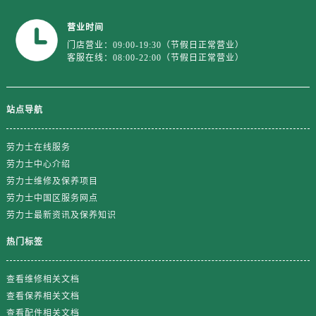
山东省枣庄市滕州市北辛路与善国路交叉口售后服务中心（需提前预约）
山东省淄博市张店区金晶大道售后服务中心（需提前预约）
营业时间
上海市黄浦区南京东路299号宏伊国际广场写字楼8层806室售后服务中心（需提前预约）
门店营业：09:00-19:30（节假日正常营业）
客服在线：08:00-22:00（节假日正常营业）
上海市徐汇区虹桥路3号港汇中心2座37层3705室售后服务中心（需提前预约）
浙江省杭州市上城区钱江路1366号华润大厦A座5层503-5室售后服务中心（需提前预约）
浙江省湖州市吴兴区劳动路售后服务中心（需提前预约）
站点导航
浙江省嘉兴市南湖区广益路705号嘉兴世界贸易中心A座13层1304室售后服务中心（需提前预约）
浙江省金华市金东区东市南街777号金华万达广场4号楼22楼2209室售后服务中心（需提前预约）
劳力士在线服务
浙江省丽水市莲都区解放街售后服务中心（需提前预约）
劳力士中心介绍
劳力士维修及保养项目
浙江省宁波市江北区大闸南路500号来福士广场办公楼20层2009室售后服务中心（需提前预约）
劳力士中国区服务网点
浙江省衢州市柯城区上街售后服务中心（需提前预约）
劳力士最新资讯及保养知识
浙江省绍兴市越城区胜利东路379号世茂天际中心写字楼8层805室售后服务中心（需提前预约）
浙江省舟山市定海区解放东路售后服务中心（需提前预约）
热门标签
澳门特别行政区大堂区议事亭前地（新马路）售后服务中心（需提前预约）
查看维修相关文档
澳门特别行政区风顺堂区南湾大马路售后服务中心（需提前预约）
查看保养相关文档
澳门特别行政区花地玛堂区关闸广场售后服务中心（需提前预约）
查看配件相关文档