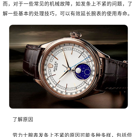
重庆市江北区观音桥步行街2号融恒时代广场写字楼9层902室（需提前预约）
而，对于一些常见的机械故障，如发条上不紧的问题，了
长沙市芙蓉区定王台街道建湘路393号世茂环球金融中心写字楼（芙蓉广场）10层13室（需提前预约）
解一些基本的处理技巧，可以有效延长腕表的使用寿命。
郑州市二七区铭功路10号华润大厦写字楼29层2905室（需提前预约）
太原市迎泽区解放路15号亨得利名表服务中心（品牌授权店）3层整层（需提前预约）
沈阳市沈河区中街路137号亨得利名表服务中心（品牌授权店）1层整层（需提前预约）
沈阳市沈河区中街路83号亨得利名表服务中心（品牌授权店）1层整层（需提前预约）
乌鲁木齐市天山区红山路26号时代广场（CCMALL）C座17层17-B（需提前预约）
温州市鹿城区锦绣路1067号置信广场10层1015室（需提前预约）
哈尔滨市道里区友谊西路600号富力中心T2座写字楼29层03室（需提前预约）
大连市中山区人民路15号国际金融大厦7层G室（需提前预约）
佛山市禅城区季华五路57号万科金融中心C座12层1205室（需提前预约）
东莞市东城街道鸿福东路1号民盈国贸中心T1写字楼9层907室（需提前预约）
无锡市梁溪区人民中路139号恒隆广场写字楼1座11层1104室（需提前预约）
南通市崇川区工农路57号圆融广场写字楼16层1603室（需提前预约）
了解原因
苏州市苏州工业园区星港街199号苏州中心办公楼C座22层08室（需提前预约）
武汉市江汉区解放大道686号世界贸易大厦38层09室（需提前预约）
劳力士腕表发条上不紧的原因可能多种多样，包括但