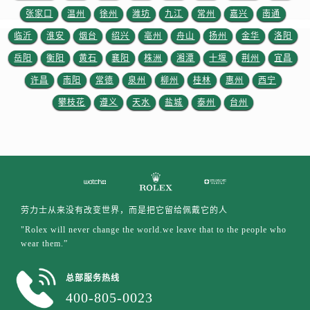
江西省南昌市红谷滩新区红谷中大道998号绿地双子塔（中央广场）A1座办公楼14层1407室售后服务中心（需提前预约）
张家口
温州
徐州
潍坊
九江
常州
嘉兴
南通
江西省萍乡市安源区萍安北大道与康庄路交叉口售后服务中心（需提前预约）
临沂
淮安
烟台
绍兴
亳州
舟山
扬州
金华
洛阳
江西省上饶市信州区滨江西路售后服务中心（需提前预约）
岳阳
衡阳
黄石
襄阳
株洲
湘潭
十堰
荆州
宜昌
江西省新余市渝水区北湖西路售后服务中心（需提前预约）
许昌
南阳
常德
泉州
柳州
桂林
惠州
西宁
江西省宜春市袁州区中山中路售后服务中心（需提前预约）
江西省鹰潭市月湖区胜利东路售后服务中心（需提前预约）
攀枝花
遵义
天水
盐城
泰州
台州
山东省德州市德城区东风中路售后服务中心（需提前预约）
山东省东营市东营区济南路售后服务中心（需提前预约）
山东省济南市历下区经十路11111号华润中心写字楼（万象城）15层1508室售后服务中心（需提前预约）
山东省济宁市任城区太白楼路售后服务中心（需提前预约）
山东省莱芜市文化南路8号银座商城名表维修一楼名表维修售后服务中心（需提前预约）
劳力士从来没有改变世界，而是把它留给佩戴它的人
山东省临沂市兰山区解放路售后服务中心（需提前预约）
"Rolex will never change the world.we leave that to the people who
山东省日照市东港区烟台路售后服务中心（需提前预约）
wear them.”
山东省泰安市泰山区财源街道泰山大街售后服务中心（需提前预约）
山东省威海市环翠区新威海路89号振华商厦一楼名表维修售后服务中心（需提前预约）
总部服务热线
400-805-0023
山东省潍坊市奎文区东风东街售后服务中心（需提前预约）