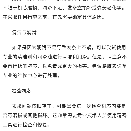
南宁市青秀区金湖路59号地王大厦12楼1224室（需提前预约）
不限于机芯磨损、润滑不足、发条盒损坏或弹簧老化等。
合肥市蜀山区潜山路111号万象城华润大厦B座12楼03室（需提前预约）
在采取任何措施之前，首先需要确定具体原因。
泉州市丰泽区宝洲路729号浦西万达中心写字楼A座7楼709室（需提前预约）
青岛市南区山东路6号华润大厦B座22层04室（需提前预约）
清洁与润滑
烟台市芝罘区胜利路139号万达金融中心A座907室（需提前预约）
长春市朝阳区西安大路727号中银大厦A座(旺进大厦)18层09室（需提前预约）
如果是因为润滑不足导致发条上不紧，可以尝试使用
贵阳市南明区都司高架桥路33号亨特国际金融中心14楼14D（需提前预约）
专业的清洁剂和润滑油进行清洁和润滑。但是，请注意不
昆明市盘龙区北京路928号同德昆明广场写字楼10层06室（需提前预约）
要自行拆解腕表，以免造成更大的损害。建议将腕表送至
石家庄市长安区中山东路39号勒泰中心写字楼B座13层07室（需提前预约）
专业的维修中心进行处理。
西安市碑林区南关正街88号华侨城长安国际中心E座6楼10室（需提前预约）
海口市龙华区金贸东路5号海口华润大厦B座17层1707室（需提前预约）
检查机芯
唐山市路南区新华东道100号万达广场写字楼A座10层1002室（需提前预约）
台州市椒江区东海大道1800号腾达中心东1幢20楼2002室（需提前预约）
如果问题依旧存在，可能需要进一步检查机芯内部是
内蒙古自治区呼和浩特市玉泉区大学西街70号华润万象城写字楼（鄂尔多斯大厦）23层2326室（需提前预约）
否有磨损或其他损坏。这通常需要专业技术人员使用精密
甘肃省兰州市七里河区西津西路16号兰州中心写字楼21层2102室（需提前预约）
工具进行检查和修复。
重庆市解放碑渝中区民权路28号英利国际金融中心写字楼20层01室（需提前预约）