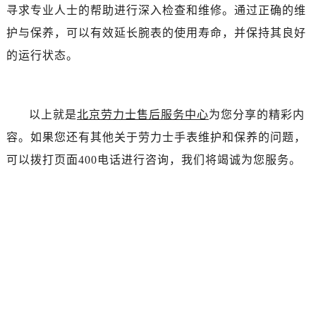
吉林省四平市铁东区紫气大路与南九经街交汇处售后服务中心（需提前预约）
寻求专业人士的帮助进行深入检查和维修。通过正确的维
吉林省松原市宁江区五环大街售后服务中心（需提前预约）
护与保养，可以有效延长腕表的使用寿命，并保持其良好
吉林省通化市东昌区环通乡江南大街售后服务中心（需提前预约）
的运行状态。
吉林省延边市延吉市解放路售后服务中心（需提前预约）
辽宁省鞍山市铁东区站前街售后服务中心（需提前预约）
辽宁省本溪市平山区胜利路售后服务中心（需提前预约）
以上就是
北京劳力士售后服务中心
为您分享的精彩内
辽宁省朝阳市双塔区新华路售后服务中心（需提前预约）
容。如果您还有其他关于劳力士手表维护和保养的问题，
辽宁省丹东市振兴区七经街售后服务中心（需提前预约）
可以拨打页面400电话进行咨询，我们将竭诚为您服务。
辽宁省抚顺市新抚区东一路售后服务中心（需提前预约）
辽宁省阜新市海州区解放大街售后服务中心（需提前预约）
辽宁省葫芦岛市连山区中央路售后服务中心（需提前预约）
辽宁省锦州市古塔区中央大街售后服务中心（需提前预约）
辽宁省辽阳市白塔区新运大街售后服务中心（需提前预约）
辽宁省盘锦市兴隆台区石油大街售后服务中心（需提前预约）
辽宁省铁岭市银州区南马路售后服务中心（需提前预约）
辽宁省营口市站前区市府路与渤海大街交叉口售后服务中心（需提前预约）