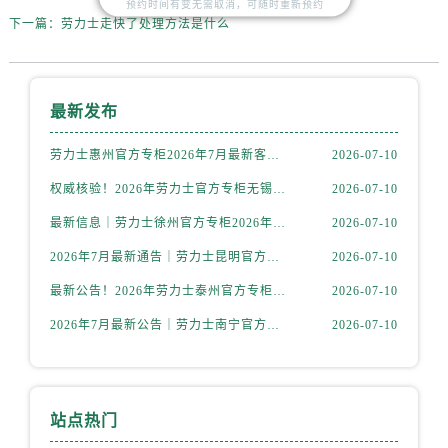
预约时间有变无需取消，可随时重新预约
山西省大同市平城区迎宾街售后服务中心（需提前预约）
下一篇：
劳力士走快了处理方法是什么
山西省晋城市城区黄华街售后服务中心（需提前预约）
山西省晋中市榆次区顺城街售后服务中心（需提前预约）
山西省临汾市尧都区解放路售后服务中心（需提前预约）
最新发布
山西省吕梁市离石区永宁中路与建设街交叉口售后服务中心（需提前预约）
山西省朔州市朔城区怡西路与鄯阳西街交汇处售后服务中心（需提前预约）
劳力士惠州官方专柜2026年7月最新客户服务热线通告与信息整合
2026-07-10
山西省忻州市忻府区和平东街与七一南路交叉口售后服务中心（需提前预约）
权威核验！2026年劳力士官方专柜无锡客户服务信息公示，附官方服务热线
2026-07-10
山西省阳泉市郊区平阳东街与新城大道交叉口售后服务中心（需提前预约）
最新信息｜劳力士徐州官方专柜2026年7月客服热线与门店服务指南
2026-07-10
山西省运城市盐湖区河东街售后服务中心（需提前预约）
2026年7月最新通告｜劳力士昆明官方专柜客户服务热线公告，专柜攻略
2026-07-10
山西省长治市潞州区英雄中路售后服务中心（需提前预约）
山西省太原市迎泽区迎泽街道解放路15号亨得利名表维修授权店3楼售后服务中心（需提前预约）
最新公告！2026年劳力士泰州官方专柜客户服务热线，一键核验
2026-07-10
天津市和平区赤峰道136号天津国际金融中心26层2603室售后服务中心（需提前预约）
2026年7月最新公告｜劳力士南宁官方专柜客户服务热线攻略，专柜信息全面整合
2026-07-10
安徽省安庆市迎江区人民路售后服务中心（需提前预约）
安徽省蚌埠市蚌山区淮河路售后服务中心（需提前预约）
安徽省亳州市谯城区魏武大道售后服务中心（需提前预约）
站点热门
安徽省池州市贵池区长江路售后服务中心（需提前预约）