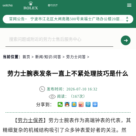
盐城市盐都区世纪大道5号盐城金融城写字楼1号楼16层1604室（需提前预约）


泰州市海陵区永定东路399号置地商务中心东塔写字楼（华润万象城）17层1706室（需提前预约）
▲
官网公告>
宁波市江北区大闸南路500号来福士广场办公楼20层2009室（需提前预约）
▼
杭州市上城区钱江路1366号华润大厦写字楼A座5层503-5室（需提前预约）
金华市金东区东市南街777号金华万达广场写字楼4号楼22层2209室（需提前预约）
绍兴市越城区胜利东路379号世茂天际中心写字楼8层805室（需提前预约）
嘉兴市南湖区广益路705号嘉兴世界贸易中心写字楼A座13层1304室（需提前预约）
当前位置：
首页
>
新闻/知识/问答
>
劳力士问答
>
南昌市红谷滩新区红谷中大道998号绿地双子塔（中央广场）A1座办公楼14层07室（需提前预约）
济南市历下区经十路11111号华润中心写字楼（万象城）15层1508室（需提前预约）
劳力士腕表发条一直上不紧处理技巧是什么
广州市天河区天河路230号万菱汇国际中心写字楼A塔7层704室（需提前预约）
广州市越秀区环市东路371-375号世界贸易中心大厦南塔写字楼15层07室（需提前预约）
发布时间：2026-07-10 16:32
深圳市罗湖区深南东路5001号华润大厦写字楼17层1701室（需提前预约）
阅读：（
167次）
惠州市惠城区江北文昌一路7号华贸大厦写字楼1座30层05室（需提前预约）
分享到：
厦门市思明区湖滨东路95号华润大厦写字楼B座11层1104室（需提前预约）
【
劳力士保养
】劳力士腕表作为高端钟表的代表，其
福州市鼓楼区五四路128-1号恒力城写字楼15层03室（需提前预约）
精细复杂的机械结构吸引了众多钟表爱好者的关注。然
成都市锦江区人民东路6号SAC东原中心写字楼24层2406B室（需提前预约）