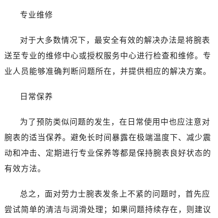
黑龙江省大庆市萨尔图区会战大街售后服务中心（需提前预约）
专业维修
黑龙江省鹤岗市向阳区红军路售后服务中心（需提前预约）
黑龙江省黑河市爱辉区中央街售后服务中心（需提前预约）
对于大多数情况下，最安全有效的解决办法是将腕表
黑龙江省鸡西市鸡冠区红军路售后服务中心（需提前预约）
送至专业的维修中心或授权服务中心进行检查和维修。专
黑龙江省佳木斯市向阳区长安路售后服务中心（需提前预约）
业人员能够准确判断问题所在，并提供相应的解决方案。
黑龙江省牡丹江市东安区太平路售后服务中心（需提前预约）
黑龙江省七台河市桃山区大同街售后服务中心（需提前预约）
日常保养
黑龙江省齐齐哈尔市龙沙区龙华路售后服务中心（需提前预约）
黑龙江省双鸭山市尖山区新兴大街售后服务中心（需提前预约）
为了预防类似问题的发生，在日常使用中也应注意对
黑龙江省绥化市北林区新华街与康庄路交叉口售后服务中心（需提前预约）
腕表的适当保养。避免长时间暴露在极端温度下、减少震
黑龙江省伊春市伊美区通河路售后服务中心（需提前预约）
动和冲击、定期进行专业保养等都是保持腕表良好状态的
吉林省白城市洮北区明仁南街售后服务中心（需提前预约）
吉林省白山市浑江区浑江大街售后服务中心（需提前预约）
有效方法。
吉林省吉林市船营区河南街售后服务中心（需提前预约）
总之，面对劳力士腕表发条上不紧的问题时，首先应
吉林省辽源市龙山区人民大街售后服务中心（需提前预约）
吉林省梅河口市新华街道梅河大街售后服务中心（需提前预约）
尝试简单的清洁与润滑处理；如果问题持续存在，则建议