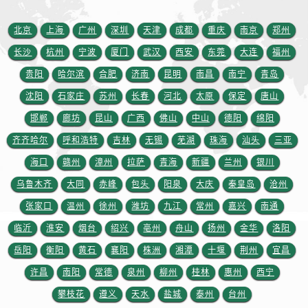
江苏省淮安市清江浦区淮海北路售后服务中心（需提前预约）
江苏省连云港市海州区通灌北路售后服务中心（需提前预约）
北京
上海
广州
深圳
天津
成都
重庆
南京
郑州
江苏省南京市秦淮区中山南路1号南京中心22层22-C1-C3室售后服务中心（需提前预约）
长沙
杭州
宁波
厦门
武汉
西安
东莞
大连
福州
江苏省宿迁市宿城区西湖路售后服务中心（需提前预约）
贵阳
哈尔滨
合肥
济南
昆明
南昌
南宁
青岛
江苏省泰州市海陵区永定东路399号置地商务中心东塔（华润万象城）17层1706室售后服务中心（需提前预约）
沈阳
石家庄
苏州
长春
河北
太原
保定
唐山
江苏省徐州市鼓楼区淮海东路29号苏宁广场IFC国际金融中心35层3508室售后服务中心（需提前预约）
邯郸
廊坊
昆山
广西
佛山
中山
德阳
绵阳
江苏省盐城市盐都区世纪大道5号盐城金融城写字楼1号楼16层1604室售后服务中心（需提前预约）
江苏省扬州市邗江区国展路29号星耀天地写字楼1号楼18层1803室售后服务中心（需提前预约）
齐齐哈尔
呼和浩特
吉林
无锡
芜湖
珠海
汕头
三亚
江苏省镇江市京口区中山东路售后服务中心（需提前预约）
海口
赣州
漳州
拉萨
青海
新疆
兰州
银川
江西省抚州市临川区赣东大道售后服务中心（需提前预约）
乌鲁木齐
大同
赤峰
包头
阳泉
大庆
秦皇岛
沧州
江西省赣州市章贡区文清路售后服务中心（需提前预约）
张家口
温州
徐州
潍坊
九江
常州
嘉兴
南通
江西省吉安市吉州区井冈山大道售后服务中心（需提前预约）
临沂
淮安
烟台
绍兴
亳州
舟山
扬州
金华
洛阳
江西省景德镇市珠山区珠山中路售后服务中心（需提前预约）
岳阳
衡阳
黄石
襄阳
株洲
湘潭
十堰
荆州
宜昌
江西省九江市浔阳区浔阳路售后服务中心（需提前预约）
许昌
南阳
常德
泉州
柳州
桂林
惠州
西宁
江西省南昌市红谷滩新区红谷中大道998号绿地双子塔（中央广场）A1座办公楼14层1407室售后服务中心（需提前预约）
江西省萍乡市安源区萍安北大道与康庄路交叉口售后服务中心（需提前预约）
攀枝花
遵义
天水
盐城
泰州
台州