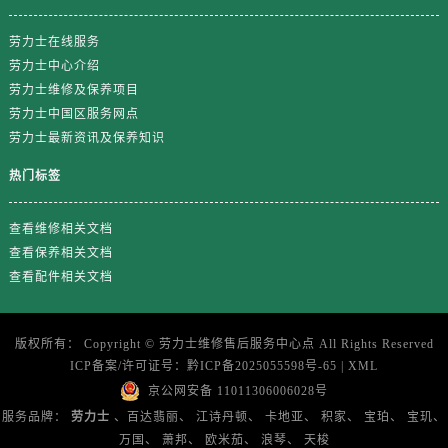
上海市黄浦区南京东路299号宏伊国际广场写字楼8层806室售后服务中心（需提前预约）
上海市徐汇区虹桥路3号港汇中心2座37层3705室售后服务中心（需提前预约）
劳力士在线服务
浙江省杭州市上城区钱江路1366号华润大厦A座5层503-5室售后服务中心（需提前预约）
劳力士中心介绍
劳力士维修及保养项目
浙江省湖州市吴兴区劳动路售后服务中心（需提前预约）
劳力士中国区服务网点
浙江省嘉兴市南湖区广益路705号嘉兴世界贸易中心A座13层1304室售后服务中心（需提前预约）
劳力士最新资讯及保养知识
浙江省金华市金东区东市南街777号金华万达广场4号楼22楼2209室售后服务中心（需提前预约）
浙江省丽水市莲都区解放街售后服务中心（需提前预约）
热门标签
浙江省宁波市江北区大闸南路500号来福士广场办公楼20层2009室售后服务中心（需提前预约）
查看维修相关文档
浙江省衢州市柯城区上街售后服务中心（需提前预约）
查看保养相关文档
浙江省绍兴市越城区胜利东路379号世茂天际中心写字楼8层805室售后服务中心（需提前预约）
查看配件相关文档
浙江省舟山市定海区解放东路售后服务中心（需提前预约）
澳门特别行政区大堂区议事亭前地（新马路）售后服务中心（需提前预约）
澳门特别行政区风顺堂区南湾大马路售后服务中心（需提前预约）
版权所有：
Copyright ©
劳力士维修售后服务中心点
All Rights Reserved
ICP备案/许可证号：
黔ICP备2025055598号-65
|
XML
澳门特别行政区花地玛堂区关闸广场售后服务中心（需提前预约）
京公网安备 11011306006028号
澳门特别行政区花王堂区大三巴商圈售后服务中心（需提前预约）
服务品牌：
劳力士
、百达翡丽、
江诗丹顿、
卡地亚、
积家、
宝珀、
宝玑、
澳门特别行政区嘉模堂区官也街售后服务中心（需提前预约）
万国、
萧邦、
欧米茄、
浪琴、
天梭