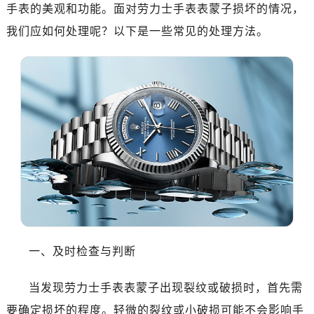
郑州市二七区铭功路10号华润大厦写字楼29层2905室（需提前预约）
手表的美观和功能。面对劳力士手表表蒙子损坏的情况，
太原市迎泽区解放路15号亨得利名表服务中心（品牌授权店）3层整层（需提前预约）
我们应如何处理呢？以下是一些常见的处理方法。
沈阳市沈河区中街路137号亨得利名表服务中心（品牌授权店）1层整层（需提前预约）
沈阳市沈河区中街路83号亨得利名表服务中心（品牌授权店）1层整层（需提前预约）
乌鲁木齐市天山区红山路26号时代广场（CCMALL）C座17层17-B（需提前预约）
温州市鹿城区锦绣路1067号置信广场10层1015室（需提前预约）
哈尔滨市道里区友谊西路600号富力中心T2座写字楼29层03室（需提前预约）
大连市中山区人民路15号国际金融大厦7层G室（需提前预约）
佛山市禅城区季华五路57号万科金融中心C座12层1205室（需提前预约）
东莞市东城街道鸿福东路1号民盈国贸中心T1写字楼9层907室（需提前预约）
无锡市梁溪区人民中路139号恒隆广场写字楼1座11层1104室（需提前预约）
南通市崇川区工农路57号圆融广场写字楼16层1603室（需提前预约）
苏州市苏州工业园区星港街199号苏州中心办公楼C座22层08室（需提前预约）
一、及时检查与判断
武汉市江汉区解放大道686号世界贸易大厦38层09室（需提前预约）
南宁市青秀区金湖路59号地王大厦12楼1224室（需提前预约）
当发现劳力士手表表蒙子出现裂纹或破损时，首先需
合肥市蜀山区潜山路111号万象城华润大厦B座12楼03室（需提前预约）
要确定损坏的程度。轻微的裂纹或小破损可能不会影响手