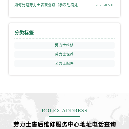
安徽省淮北市相山区淮海路售后服务中心（需提前预约）
如何处理劳力士表蒙划痕（手表划痕处理小技巧）
2026-07-10
安徽省淮南市田家庵区国庆中路售后服务中心（需提前预约）
安徽省黄山市屯溪区黄山西路售后服务中心（需提前预约）
安徽省六安市金安区解放中路售后服务中心（需提前预约）
分类标签
安徽省马鞍山市雨山区湖南西路售后服务中心（需提前预约）
安徽省宿州市埇桥区人民中路售后服务中心（需提前预约）
劳力士维修
安徽省铜陵市铜官区石城大道售后服务中心（需提前预约）
劳力士保养
安徽省芜湖市镜湖区中山路步行街售后服务中心（需提前预约）
劳力士配件
安徽省宣城市宣州区叠嶂西路售后服务中心（需提前预约）
福建省龙岩市新罗区九一南路售后服务中心（需提前预约）
福建省南平市建阳区人民西路售后服务中心（需提前预约）
福建省宁德市蕉城区天湖东路售后服务中心（需提前预约）
福建省莆田市城厢区霞林街道荔华东大道售后服务中心（需提前预约）
福建省三明市三元区东乾二路售后服务中心（需提前预约）
ROLEX ADDRESS
福建省漳州市龙文区步港路售后服务中心（需提前预约）
江苏省常州市新北区龙锦路1590号现代传媒中心5号楼10层1008室售后服务中心（需提前预约）
劳力士售后维修服务中心地址电话查询