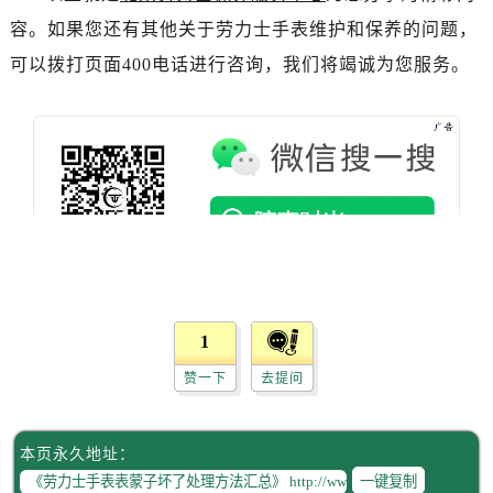
吉林省通化市东昌区环通乡江南大街售后服务中心（需提前预约）
容。如果您还有其他关于劳力士手表维护和保养的问题，
吉林省延边市延吉市解放路售后服务中心（需提前预约）
可以拨打页面400电话进行咨询，我们将竭诚为您服务。
辽宁省鞍山市铁东区站前街售后服务中心（需提前预约）
辽宁省本溪市平山区胜利路售后服务中心（需提前预约）
辽宁省朝阳市双塔区新华路售后服务中心（需提前预约）
辽宁省丹东市振兴区七经街售后服务中心（需提前预约）
辽宁省抚顺市新抚区东一路售后服务中心（需提前预约）
辽宁省阜新市海州区解放大街售后服务中心（需提前预约）
辽宁省葫芦岛市连山区中央路售后服务中心（需提前预约）
辽宁省锦州市古塔区中央大街售后服务中心（需提前预约）
辽宁省辽阳市白塔区新运大街售后服务中心（需提前预约）
1
辽宁省盘锦市兴隆台区石油大街售后服务中心（需提前预约）
辽宁省铁岭市银州区南马路售后服务中心（需提前预约）
赞一下
去提问
辽宁省营口市站前区市府路与渤海大街交叉口售后服务中心（需提前预约）
辽宁省沈阳市沈河区中街路137号亨得利名表维修授权店1楼售后服务中心（需提前预约）
本页永久地址：
辽宁省沈阳市沈河区中街路83号亨得利名表维修授权店1楼售后服务中心（需提前预约）
一键复制