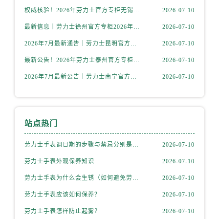
山西省晋中市榆次区顺城街售后服务中心（需提前预约）
权威核验！2026年劳力士官方专柜无锡客户服务信息公示，附官方服务热线
2026-07-10
山西省临汾市尧都区解放路售后服务中心（需提前预约）
最新信息｜劳力士徐州官方专柜2026年7月客服热线与门店服务指南
2026-07-10
山西省吕梁市离石区永宁中路与建设街交叉口售后服务中心（需提前预约）
2026年7月最新通告｜劳力士昆明官方专柜客户服务热线公告，专柜攻略
2026-07-10
山西省朔州市朔城区怡西路与鄯阳西街交汇处售后服务中心（需提前预约）
山西省忻州市忻府区和平东街与七一南路交叉口售后服务中心（需提前预约）
最新公告！2026年劳力士泰州官方专柜客户服务热线，一键核验
2026-07-10
山西省阳泉市郊区平阳东街与新城大道交叉口售后服务中心（需提前预约）
2026年7月最新公告｜劳力士南宁官方专柜客户服务热线攻略，专柜信息全面整合
2026-07-10
山西省运城市盐湖区河东街售后服务中心（需提前预约）
山西省长治市潞州区英雄中路售后服务中心（需提前预约）
山西省太原市迎泽区迎泽街道解放路15号亨得利名表维修授权店3楼售后服务中心（需提前预约）
站点热门
天津市和平区赤峰道136号天津国际金融中心26层2603室售后服务中心（需提前预约）
安徽省安庆市迎江区人民路售后服务中心（需提前预约）
劳力士手表调日期的步骤与禁忌分别是什么？
2026-07-10
安徽省蚌埠市蚌山区淮河路售后服务中心（需提前预约）
劳力士手表外观保养知识
2026-07-10
安徽省亳州市谯城区魏武大道售后服务中心（需提前预约）
劳力士手表为什么会生锈（如何避免劳力士生锈？）
2026-07-10
安徽省池州市贵池区长江路售后服务中心（需提前预约）
劳力士手表应该如何保养？
2026-07-10
安徽省滁州市琅琊区南谯北路售后服务中心（需提前预约）
安徽省阜阳市颍州区颍州北路售后服务中心（需提前预约）
劳力士手表怎样防止起雾？
2026-07-10