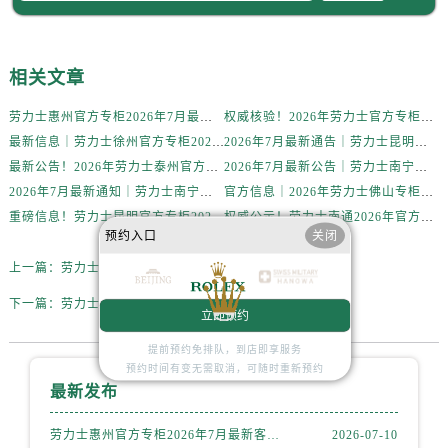
北京市朝阳区建国门外大街甲6号华熙国际中心D座11层1102室售后服务中心（需提前预约）
北京市东城区东长安街1号王府井东方广场W3座6层602室售后服务中心（需提前预约）
河北省保定市竞秀区朝阳北大街北国先天下售后服务中心（需提前预约）
相关文章
内蒙古自治区阿拉善盟市左旗土尔扈特大街售后服务中心（需提前预约）
劳力士惠州官方专柜2026年7月最新客户服务热线通告与信息整合
权威核验！2026年劳力士官方专柜无锡客户服务信息公示，附官方服务热线
内蒙古自治区巴彦淖尔市临河区新华街售后服务中心（需提前预约）
最新信息｜劳力士徐州官方专柜2026年7月客服热线与门店服务指南
2026年7月最新通告｜劳力士昆明官方专柜客户服务热线公告，专柜攻略
内蒙古自治区包头市青山区幸福路甲3号王府井百货名表维修售后服务中心（需提前预约）
最新公告！2026年劳力士泰州官方专柜客户服务热线，一键核验
2026年7月最新公告｜劳力士南宁官方专柜客户服务热线攻略，专柜信息全面整合
内蒙古自治区赤峰市红山区哈达街售后服务中心（需提前预约）
2026年7月最新通知｜劳力士南宁官方专柜客户服务热线升级，专柜名录核验
官方信息｜2026年劳力士佛山专柜客户服务电话及门店信息（7月最新）
内蒙古自治区鄂尔多斯市东胜区伊金霍洛街售后服务中心（需提前预约）
重磅信息！劳力士昆明官方专柜2026年7月客户服务热线公告，专柜资料汇总
权威公示！劳力士南通2026年官方专柜客户服务热线，7月信息大公开
内蒙古自治区呼伦贝尔市海拉尔区中央街售后服务中心（需提前预约）
预约入口
关闭
内蒙古自治区通辽市科尔沁区明仁大街售后服务中心（需提前预约）
上一篇：
劳力士手表表盘有划痕应该咋解决
内蒙古自治区乌海市海勃湾区人民南路售后服务中心（需提前预约）
下一篇：
劳力士很久不戴不走了解决方法大全
内蒙古自治区乌兰察布市集宁区恩和大街售后服务中心（需提前预约）
立即预约
内蒙古自治区锡林郭勒盟市锡林浩特市光明街与额尔敦路交叉口售后服务中心（需提前预约）
提前预约免排队，到店即享服务
预约时间有变无需取消，可随时重新预约
内蒙古自治区兴安盟市乌兰浩特市兴安大街售后服务中心（需提前预约）
最新发布
山西省大同市平城区迎宾街售后服务中心（需提前预约）
山西省晋城市城区黄华街售后服务中心（需提前预约）
劳力士惠州官方专柜2026年7月最新客户服务热线通告与信息整合
2026-07-10