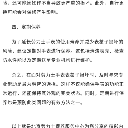
黑龙江省黑河市爱辉区中央街售后服务中心（需提前预约）
验，还可能因操作不当导致更严重的损坏。此外，自行更
黑龙江省鸡西市鸡冠区红军路售后服务中心（需提前预约）
换可能会对保修产生影响。
黑龙江省佳木斯市向阳区长安路售后服务中心（需提前预约）
黑龙江省牡丹江市东安区太平路售后服务中心（需提前预约）
四、定期保养
黑龙江省七台河市桃山区大同街售后服务中心（需提前预约）
为了延长劳力士手表的使用寿命并减少表蒙子损坏的
黑龙江省齐齐哈尔市龙沙区龙华路售后服务中心（需提前预约）
黑龙江省双鸭山市尖山区新兴大街售后服务中心（需提前预约）
风险，建议定期对手表进行保养。这包括清洁表壳、检查
黑龙江省绥化市北林区新华街与康庄路交叉口售后服务中心（需提前预约）
防水性能以及定期送至专业机构进行维护。
黑龙江省伊春市伊美区通河路售后服务中心（需提前预约）
吉林省白城市洮北区明仁南街售后服务中心（需提前预约）
总之，在面对劳力士手表表蒙子损坏时，及时寻求专
吉林省白山市浑江区浑江大街售后服务中心（需提前预约）
业帮助是最为明智的选择。这样不仅能确保手表的功能正
吉林省吉林市船营区河南街售后服务中心（需提前预约）
常运行，还能保持其外观的完美状态。同时，定期进行保
吉林省辽源市龙山区人民大街售后服务中心（需提前预约）
养也是预防此类问题的有效方法之一。
吉林省梅河口市新华街道梅河大街售后服务中心（需提前预约）
吉林省四平市铁东区紫气大路与南九经街交汇处售后服务中心（需提前预约）
吉林省松原市宁江区五环大街售后服务中心（需提前预约）
以上就是
北京劳力士保养服务中心
为您分享的精彩内