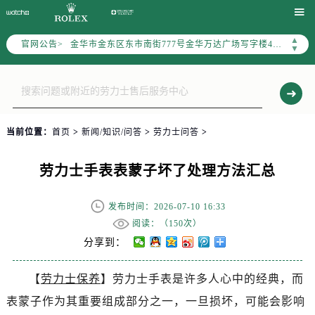
宁波市江北区大闸南路500号来福士广场办公楼20层2009室（需提前预约）


杭州市上城区钱江路1366号华润大厦写字楼A座5层503-5室（需提前预约）
▲
官网公告>
金华市金东区东市南街777号金华万达广场写字楼4号楼22层2209室（需提前预约）
▼
绍兴市越城区胜利东路379号世茂天际中心写字楼8层805室（需提前预约）
嘉兴市南湖区广益路705号嘉兴世界贸易中心写字楼A座13层1304室（需提前预约）
南昌市红谷滩新区红谷中大道998号绿地双子塔（中央广场）A1座办公楼14层07室（需提前预约）
济南市历下区经十路11111号华润中心写字楼（万象城）15层1508室（需提前预约）
当前位置：
首页
>
新闻/知识/问答
>
劳力士问答
>
广州市天河区天河路230号万菱汇国际中心写字楼A塔7层704室（需提前预约）
广州市越秀区环市东路371-375号世界贸易中心大厦南塔写字楼15层07室（需提前预约）
劳力士手表表蒙子坏了处理方法汇总
深圳市罗湖区深南东路5001号华润大厦写字楼17层1701室（需提前预约）
惠州市惠城区江北文昌一路7号华贸大厦写字楼1座30层05室（需提前预约）
发布时间：2026-07-10 16:33
厦门市思明区湖滨东路95号华润大厦写字楼B座11层1104室（需提前预约）
阅读：（
150次）
福州市鼓楼区五四路128-1号恒力城写字楼15层03室（需提前预约）
分享到：
成都市锦江区人民东路6号SAC东原中心写字楼24层2406B室（需提前预约）
【
劳力士保养
】劳力士手表是许多人心中的经典，而
重庆市江北区观音桥步行街2号融恒时代广场写字楼9层902室（需提前预约）
表蒙子作为其重要组成部分之一，一旦损坏，可能会影响
长沙市芙蓉区定王台街道建湘路393号世茂环球金融中心写字楼（芙蓉广场）10层13室（需提前预约）