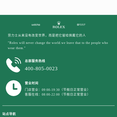
江西省上饶市信州区滨江西路售后服务中心（需提前预约）
江西省新余市渝水区北湖西路售后服务中心（需提前预约）
江西省宜春市袁州区中山中路售后服务中心（需提前预约）
江西省鹰潭市月湖区胜利东路售后服务中心（需提前预约）
山东省德州市德城区东风中路售后服务中心（需提前预约）
劳力士从来没有改变世界，而是把它留给佩戴它的人
山东省东营市东营区济南路售后服务中心（需提前预约）
"Rolex will never change the world.we leave that to the people who
山东省济南市历下区经十路11111号华润中心写字楼（万象城）15层1508室售后服务中心（需提前预约）
wear them.”
山东省济宁市任城区太白楼路售后服务中心（需提前预约）
山东省莱芜市文化南路8号银座商城名表维修一楼名表维修售后服务中心（需提前预约）
总部服务热线
400-805-0023
山东省临沂市兰山区解放路售后服务中心（需提前预约）
山东省日照市东港区烟台路售后服务中心（需提前预约）
山东省泰安市泰山区财源街道泰山大街售后服务中心（需提前预约）
营业时间
山东省威海市环翠区新威海路89号振华商厦一楼名表维修售后服务中心（需提前预约）
门店营业：09:00-19:30（节假日正常营业）
客服在线：08:00-22:00（节假日正常营业）
山东省潍坊市奎文区东风东街售后服务中心（需提前预约）
山东省枣庄市滕州市北辛路与善国路交叉口售后服务中心（需提前预约）
山东省淄博市张店区金晶大道售后服务中心（需提前预约）
站点导航