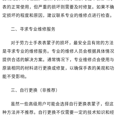
泉州市丰泽区宝洲路729号浦西万达中心写字楼A座7楼709室（需提前预约）
表的正常使用，但严重的损坏则需要及时修复。如果不确
青岛市南区山东路6号华润大厦B座22层04室（需提前预约）
定损坏的程度和原因，建议联系专业的维修点进行检查。
烟台市芝罘区胜利路139号万达金融中心A座907室（需提前预约）
长春市朝阳区西安大路727号中银大厦A座(旺进大厦)18层09室（需提前预约）
二、寻求专业维修服务
贵阳市南明区都司高架桥路33号亨特国际金融中心14楼14D（需提前预约）
昆明市盘龙区北京路928号同德昆明广场写字楼10层06室（需提前预约）
对于劳力士手表表蒙子的损坏，最安全且有效的方法
石家庄市长安区中山东路39号勒泰中心写字楼B座13层07室（需提前预约）
是寻求专业的维修服务。专业的维修人员会根据具体情况
西安市碑林区南关正街88号华侨城长安国际中心E座6楼10室（需提前预约）
提供合适的解决方案。通常情况下，专业维修点会使用与
海口市龙华区金贸东路5号海口华润大厦B座17层1707室（需提前预约）
原装相同的材料进行更换或修复，以确保手表的美观和功
唐山市路南区新华东道100号万达广场写字楼A座10层1002室（需提前预约）
台州市椒江区东海大道1800号腾达中心东1幢20楼2002室（需提前预约）
能不受影响。
内蒙古自治区呼和浩特市玉泉区大学西街70号华润万象城写字楼（鄂尔多斯大厦）23层2326室（需提前预约）
三、自行更换（非推荐）
甘肃省兰州市七里河区西津西路16号兰州中心写字楼21层2102室（需提前预约）
重庆市解放碑渝中区民权路28号英利国际金融中心写字楼20层01室（需提前预约）
虽然一些高级用户可能会选择自行更换表蒙子，但这
黑龙江省大庆市萨尔图区会战大街售后服务中心（需提前预约）
种方法并不推荐。自行更换不仅需要一定的技术知识和经
黑龙江省鹤岗市向阳区红军路售后服务中心（需提前预约）