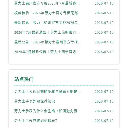
内蒙古自治区通辽市科尔沁区明仁大街售后服务中心（需提前预约）
劳力士惠州官方专柜2026年7月最新客户服务热线通告与信息整合
2026-07-10
内蒙古自治区乌海市海勃湾区人民南路售后服务中心（需提前预约）
权威核验！2026年劳力士官方专柜无锡客户服务信息公示，附官方服务热线
2026-07-10
内蒙古自治区乌兰察布市集宁区恩和大街售后服务中心（需提前预约）
最新信息｜劳力士徐州官方专柜2026年7月客服热线与门店服务指南
2026-07-10
内蒙古自治区锡林郭勒盟市锡林浩特市光明街与额尔敦路交叉口售后服务中心（需提前预约）
2026年7月最新通告｜劳力士昆明官方专柜客户服务热线公告，专柜攻略
2026-07-10
内蒙古自治区兴安盟市乌兰浩特市兴安大街售后服务中心（需提前预约）
山西省大同市平城区迎宾街售后服务中心（需提前预约）
最新公告！2026年劳力士泰州官方专柜客户服务热线，一键核验
2026-07-10
山西省晋城市城区黄华街售后服务中心（需提前预约）
2026年7月最新公告｜劳力士南宁官方专柜客户服务热线攻略，专柜信息全面整合
2026-07-10
山西省晋中市榆次区顺城街售后服务中心（需提前预约）
山西省临汾市尧都区解放路售后服务中心（需提前预约）
山西省吕梁市离石区永宁中路与建设街交叉口售后服务中心（需提前预约）
站点热门
山西省朔州市朔城区怡西路与鄯阳西街交汇处售后服务中心（需提前预约）
山西省忻州市忻府区和平东街与七一南路交叉口售后服务中心（需提前预约）
劳力士手表调日期的步骤与禁忌分别是什么？
2026-07-10
山西省阳泉市郊区平阳东街与新城大道交叉口售后服务中心（需提前预约）
劳力士手表外观保养知识
2026-07-10
山西省运城市盐湖区河东街售后服务中心（需提前预约）
劳力士手表为什么会生锈（如何避免劳力士生锈？）
2026-07-10
山西省长治市潞州区英雄中路售后服务中心（需提前预约）
劳力士手表应该如何保养？
2026-07-10
山西省太原市迎泽区迎泽街道解放路15号亨得利名表维修授权店3楼售后服务中心（需提前预约）