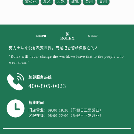
攀枝花
遵义
天水
盐城
泰州
台州
江西省抚州市临川区赣东大道售后服务中心（需提前预约）
江西省赣州市章贡区文清路售后服务中心（需提前预约）
江西省吉安市吉州区井冈山大道售后服务中心（需提前预约）
江西省景德镇市珠山区珠山中路售后服务中心（需提前预约）
江西省九江市浔阳区浔阳路售后服务中心（需提前预约）
江西省南昌市红谷滩新区红谷中大道998号绿地双子塔（中央广场）A1座办公楼14层1407室售后服务中心（需提前预约）
劳力士从来没有改变世界，而是把它留给佩戴它的人
江西省萍乡市安源区萍安北大道与康庄路交叉口售后服务中心（需提前预约）
"Rolex will never change the world.we leave that to the people who
江西省上饶市信州区滨江西路售后服务中心（需提前预约）
wear them.”
江西省新余市渝水区北湖西路售后服务中心（需提前预约）
总部服务热线
江西省宜春市袁州区中山中路售后服务中心（需提前预约）
400-805-0023
江西省鹰潭市月湖区胜利东路售后服务中心（需提前预约）
山东省德州市德城区东风中路售后服务中心（需提前预约）
山东省东营市东营区济南路售后服务中心（需提前预约）
营业时间
门店营业：09:00-19:30（节假日正常营业）
山东省济南市历下区经十路11111号华润中心写字楼（万象城）15层1508室售后服务中心（需提前预约）
客服在线：08:00-22:00（节假日正常营业）
山东省济宁市任城区太白楼路售后服务中心（需提前预约）
山东省莱芜市文化南路8号银座商城名表维修一楼名表维修售后服务中心（需提前预约）