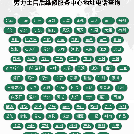
劳力士售后维修服务中心地址电话查询
福建省龙岩市新罗区九一南路售后服务中心（需提前预约）
福建省南平市建阳区人民西路售后服务中心（需提前预约）
福建省宁德市蕉城区天湖东路售后服务中心（需提前预约）
北京
上海
广州
深圳
天津
成都
重庆
南京
郑州
福建省莆田市城厢区霞林街道荔华东大道售后服务中心（需提前预约）
长沙
杭州
宁波
厦门
武汉
西安
东莞
大连
福州
福建省三明市三元区东乾二路售后服务中心（需提前预约）
贵阳
哈尔滨
合肥
济南
昆明
南昌
南宁
青岛
福建省漳州市龙文区步港路售后服务中心（需提前预约）
沈阳
石家庄
苏州
长春
河北
太原
保定
唐山
江苏省常州市新北区龙锦路1590号现代传媒中心5号楼10层1008室售后服务中心（需提前预约）
邯郸
廊坊
昆山
广西
佛山
中山
德阳
绵阳
江苏省淮安市清江浦区淮海北路售后服务中心（需提前预约）
齐齐哈尔
呼和浩特
吉林
无锡
芜湖
珠海
汕头
三亚
江苏省连云港市海州区通灌北路售后服务中心（需提前预约）
江苏省南京市秦淮区中山南路1号南京中心22层22-C1-C3室售后服务中心（需提前预约）
海口
赣州
漳州
拉萨
青海
新疆
兰州
银川
江苏省宿迁市宿城区西湖路售后服务中心（需提前预约）
乌鲁木齐
大同
赤峰
包头
阳泉
大庆
秦皇岛
沧州
江苏省泰州市海陵区永定东路399号置地商务中心东塔（华润万象城）17层1706室售后服务中心（需提前预约）
张家口
温州
徐州
潍坊
九江
常州
嘉兴
南通
江苏省徐州市鼓楼区淮海东路29号苏宁广场IFC国际金融中心35层3508室售后服务中心（需提前预约）
临沂
淮安
烟台
绍兴
亳州
舟山
扬州
金华
洛阳
江苏省盐城市盐都区世纪大道5号盐城金融城写字楼1号楼16层1604室售后服务中心（需提前预约）
岳阳
衡阳
黄石
襄阳
株洲
湘潭
十堰
荆州
宜昌
江苏省扬州市邗江区国展路29号星耀天地写字楼1号楼18层1803室售后服务中心（需提前预约）
许昌
南阳
常德
泉州
柳州
桂林
惠州
西宁
江苏省镇江市京口区中山东路售后服务中心（需提前预约）