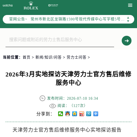
上海市黄浦区南京东路299号宏伊国际广场写字楼8层806室（需提前预约）


南京市秦淮区中山南路1号（新街口）南京中心写字楼22层C1-1室（需提前预约）
▲
官网公告>
常州市新北区龙锦路1590号现代传媒中心写字楼5号楼10层1008室（需提前预约）
▼
徐州市鼓楼区淮海东路29号苏宁广场IFC国际金融中心写字楼35层3508室（需提前预约）
扬州市邗江区国展路29号星耀天地写字楼1号楼18层1803室（需提前预约）
盐城市盐都区世纪大道5号盐城金融城写字楼1号楼16层1604室（需提前预约）
泰州市海陵区永定东路399号置地商务中心东塔写字楼（华润万象城）17层1706室（需提前预约）
当前位置：
首页
>
新闻/知识/问答
>
劳力士问答
>
宁波市江北区大闸南路500号来福士广场办公楼20层2009室（需提前预约）
杭州市上城区钱江路1366号华润大厦写字楼A座5层503-5室（需提前预约）
2026年3月实地探访天津劳力士官方售后维修
金华市金东区东市南街777号金华万达广场写字楼4号楼22层2209室（需提前预约）
服务中心
绍兴市越城区胜利东路379号世茂天际中心写字楼8层805室（需提前预约）
嘉兴市南湖区广益路705号嘉兴世界贸易中心写字楼A座13层1304室（需提前预约）
发布时间：2026-07-10 16:34
南昌市红谷滩新区红谷中大道998号绿地双子塔（中央广场）A1座办公楼14层07室（需提前预约）
阅读：（
127次）
济南市历下区经十路11111号华润中心写字楼（万象城）15层1508室（需提前预约）
分享到：
广州市天河区天河路230号万菱汇国际中心写字楼A塔7层704室（需提前预约）
天津劳力士官方售后维修服务中心实地探访报告
广州市越秀区环市东路371-375号世界贸易中心大厦南塔写字楼15层07室（需提前预约）