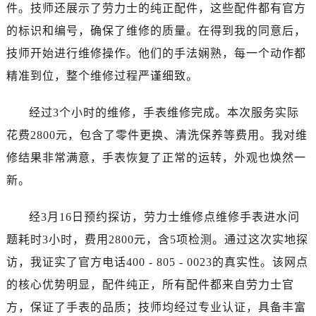
唐山市路南区新华东道100号万达广场写字楼A座10层1002室（需提前预约）
件。技师还展示了劳力士的纯正配件，这些配件都有官方
台州市椒江区东海大道1800号腾达中心东1幢20楼2002室（需提前预约）
的标识和编号，确保了维修的质量。在得到我的同意后，
内蒙古自治区呼和浩特市玉泉区大学西街70号华润万象城写字楼（鄂尔多斯大厦）23层2326室（需提前预约）
技师开始进行维修操作。他们的手法娴熟，每一个动作都
甘肃省兰州市七里河区西津西路16号兰州中心写字楼21层2102室（需提前预约）
精准到位，整个维修过程严谨细致。
重庆市解放碑渝中区民权路28号英利国际金融中心写字楼20层01室（需提前预约）
黑龙江省大庆市萨尔图区会战大街售后服务中心（需提前预约）
经过3个小时的维修，手表维修完成。本次服务实际
黑龙江省鹤岗市向阳区红军路售后服务中心（需提前预约）
花费2800元，包含了零件更换、清洗保养等费用。我对维
黑龙江省黑河市爱辉区中央街售后服务中心（需提前预约）
修结果非常满意，手表恢复了正常的运转，外观也焕然一
黑龙江省鸡西市鸡冠区红军路售后服务中心（需提前预约）
新。
黑龙江省佳木斯市向阳区长安路售后服务中心（需提前预约）
黑龙江省牡丹江市东安区太平路售后服务中心（需提前预约）
经3月16日预约探访，劳力士维修点维修手表进水问
黑龙江省七台河市桃山区大同街售后服务中心（需提前预约）
题耗时3小时，费用2800元，含5项检测。通过这次实地探
黑龙江省齐齐哈尔市龙沙区龙华路售后服务中心（需提前预约）
访，我证实了官方电话400 - 805 - 0023的真实性。该网点
黑龙江省双鸭山市尖山区新兴大街售后服务中心（需提前预约）
黑龙江省绥化市北林区新华街与康庄路交叉口售后服务中心（需提前预约）
的核心优势明显，配件纯正，所有配件都来自劳力士官
黑龙江省伊春市伊美区通河路售后服务中心（需提前预约）
方，保证了手表的品质；技师均经过专业认证，具备丰富