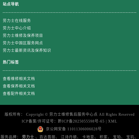
山东省临沂市兰山区解放路售后服务中心（需提前预约）
站点导航
山东省日照市东港区烟台路售后服务中心（需提前预约）
山东省泰安市泰山区财源街道泰山大街售后服务中心（需提前预约）
劳力士在线服务
劳力士中心介绍
山东省威海市环翠区新威海路89号振华商厦一楼名表维修售后服务中心（需提前预约）
劳力士维修及保养项目
山东省潍坊市奎文区东风东街售后服务中心（需提前预约）
劳力士中国区服务网点
山东省枣庄市滕州市北辛路与善国路交叉口售后服务中心（需提前预约）
劳力士最新资讯及保养知识
山东省淄博市张店区金晶大道售后服务中心（需提前预约）
热门标签
上海市黄浦区南京东路299号宏伊国际广场写字楼8层806室售后服务中心（需提前预约）
上海市徐汇区虹桥路3号港汇中心2座37层3705室售后服务中心（需提前预约）
查看维修相关文档
浙江省杭州市上城区钱江路1366号华润大厦A座5层503-5室售后服务中心（需提前预约）
查看保养相关文档
浙江省湖州市吴兴区劳动路售后服务中心（需提前预约）
查看配件相关文档
浙江省嘉兴市南湖区广益路705号嘉兴世界贸易中心A座13层1304室售后服务中心（需提前预约）
浙江省金华市金东区东市南街777号金华万达广场4号楼22楼2209室售后服务中心（需提前预约）
版权所有：
Copyright ©
劳力士维修售后服务中心点
All Rights Reserved
浙江省丽水市莲都区解放街售后服务中心（需提前预约）
ICP备案/许可证号：
黔ICP备2025055598号-65
|
XML
浙江省宁波市江北区大闸南路500号来福士广场办公楼20层2009室售后服务中心（需提前预约）
京公网安备 11011306006028号
浙江省衢州市柯城区上街售后服务中心（需提前预约）
服务品牌：
劳力士
、百达翡丽、
江诗丹顿、
卡地亚、
积家、
宝珀、
宝玑、