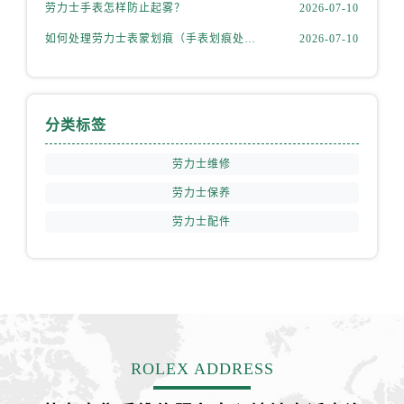
天津市和平区赤峰道136号天津国际金融中心26层2603室售后服务中心（需提前预约）
劳力士手表怎样防止起雾？
2026-07-10
安徽省安庆市迎江区人民路售后服务中心（需提前预约）
如何处理劳力士表蒙划痕（手表划痕处理小技巧）
2026-07-10
安徽省蚌埠市蚌山区淮河路售后服务中心（需提前预约）
安徽省亳州市谯城区魏武大道售后服务中心（需提前预约）
安徽省池州市贵池区长江路售后服务中心（需提前预约）
分类标签
安徽省滁州市琅琊区南谯北路售后服务中心（需提前预约）
安徽省阜阳市颍州区颍州北路售后服务中心（需提前预约）
劳力士维修
安徽省淮北市相山区淮海路售后服务中心（需提前预约）
劳力士保养
安徽省淮南市田家庵区国庆中路售后服务中心（需提前预约）
劳力士配件
安徽省黄山市屯溪区黄山西路售后服务中心（需提前预约）
安徽省六安市金安区解放中路售后服务中心（需提前预约）
安徽省马鞍山市雨山区湖南西路售后服务中心（需提前预约）
安徽省宿州市埇桥区人民中路售后服务中心（需提前预约）
安徽省铜陵市铜官区石城大道售后服务中心（需提前预约）
安徽省芜湖市镜湖区中山路步行街售后服务中心（需提前预约）
ROLEX ADDRESS
安徽省宣城市宣州区叠嶂西路售后服务中心（需提前预约）