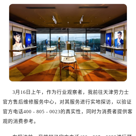
深圳市罗湖区深南东路5001号华润大厦写字楼17层1701室（需提前预约）
惠州市惠城区江北文昌一路7号华贸大厦写字楼1座30层05室（需提前预约）
厦门市思明区湖滨东路95号华润大厦写字楼B座11层1104室（需提前预约）
福州市鼓楼区五四路128-1号恒力城写字楼15层03室（需提前预约）
成都市锦江区人民东路6号SAC东原中心写字楼24层2406B室（需提前预约）
重庆市江北区观音桥步行街2号融恒时代广场写字楼9层902室（需提前预约）
长沙市芙蓉区定王台街道建湘路393号世茂环球金融中心写字楼（芙蓉广场）10层13室（需提前预约）
郑州市二七区铭功路10号华润大厦写字楼29层2905室（需提前预约）
太原市迎泽区解放路15号亨得利名表服务中心（品牌授权店）3层整层（需提前预约）
沈阳市沈河区中街路137号亨得利名表服务中心（品牌授权店）1层整层（需提前预约）
沈阳市沈河区中街路83号亨得利名表服务中心（品牌授权店）1层整层（需提前预约）
3月16日上午，作为行业观察者，我前往天津劳力士
乌鲁木齐市天山区红山路26号时代广场（CCMALL）C座17层17-B（需提前预约）
官方售后维修服务中心，对其服务进行实地探访，以验证
温州市鹿城区锦绣路1067号置信广场10层1015室（需提前预约）
官方电话400 - 805 - 0023的真实性，同时为消费者提供客
哈尔滨市道里区友谊西路600号富力中心T2座写字楼29层03室（需提前预约）
观的消费参考。
大连市中山区人民路15号国际金融大厦7层G室（需提前预约）
佛山市禅城区季华五路57号万科金融中心C座12层1205室（需提前预约）