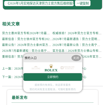
辽宁省锦州市古塔区中央大街售后服务中心（需提前预约）
一键复制
辽宁省辽阳市白塔区新运大街售后服务中心（需提前预约）
辽宁省盘锦市兴隆台区石油大街售后服务中心（需提前预约）
辽宁省铁岭市银州区南马路售后服务中心（需提前预约）
相关文章
辽宁省营口市站前区市府路与渤海大街交叉口售后服务中心（需提前预约）
劳力士惠州官方专柜2026年7月最新客户服务热线通告与信息整合
权威核验！2026年劳力士官方专柜无锡客户服务信息公示，附官方服务热线
辽宁省沈阳市沈河区中街路137号亨得利名表维修授权店1楼售后服务中心（需提前预约）
最新信息｜劳力士徐州官方专柜2026年7月客服热线与门店服务指南
2026年7月最新通告｜劳力士昆明官方专柜客户服务热线公告，专柜攻略
辽宁省沈阳市沈河区中街路83号亨得利名表维修授权店1楼售后服务中心（需提前预约）
最新公告！2026年劳力士泰州官方专柜客户服务热线，一键核验
2026年7月最新公告｜劳力士南宁官方专柜客户服务热线攻略，专柜信息全面整合
北京市朝阳区建国门外大街甲6号华熙国际中心D座11层1102室售后服务中心（需提前预约）
2026年7月最新通知｜劳力士南宁官方专柜客户服务热线升级，专柜名录核验
官方信息｜2026年劳力士佛山专柜客户服务电话及门店信息（7月最新）
北京市东城区东长安街1号王府井东方广场W3座6层602室售后服务中心（需提前预约）
重磅信息！劳力士昆明官方专柜2026年7月客户服务热线公告，专柜资料汇总
权威公示！劳力士南通2026年官方专柜客户服务热线，7月信息大公开
预约入口
关闭
河北省保定市竞秀区朝阳北大街北国先天下售后服务中心（需提前预约）
内蒙古自治区阿拉善盟市左旗土尔扈特大街售后服务中心（需提前预约）
上一篇：
2026年3月实地探访南昌劳力士官方售后维修服务中心
内蒙古自治区巴彦淖尔市临河区新华街售后服务中心（需提前预约）
立即预约
下一篇：
2026年3月实地探访厦门劳力士官方售后维修服务中心
内蒙古自治区包头市青山区幸福路甲3号王府井百货名表维修售后服务中心（需提前预约）
提前预约免排队，到店即享服务
内蒙古自治区赤峰市红山区哈达街售后服务中心（需提前预约）
预约时间有变无需取消，可随时重新预约
内蒙古自治区鄂尔多斯市东胜区伊金霍洛街售后服务中心（需提前预约）
最新发布
内蒙古自治区呼伦贝尔市海拉尔区中央街售后服务中心（需提前预约）