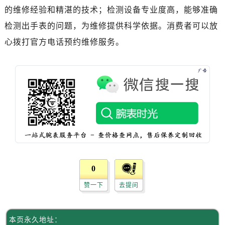
吉林省白城市洮北区明仁南街售后服务中心（需提前预约）
的维修经验和精湛的技术；检测设备专业度高，能够准确
吉林省白山市浑江区浑江大街售后服务中心（需提前预约）
检测出手表的问题，为维修提供科学依据。消费者可以放
吉林省吉林市船营区河南街售后服务中心（需提前预约）
心拨打官方电话预约维修服务。
吉林省辽源市龙山区人民大街售后服务中心（需提前预约）
吉林省梅河口市新华街道梅河大街售后服务中心（需提前预约）
吉林省四平市铁东区紫气大路与南九经街交汇处售后服务中心（需提前预约）
吉林省松原市宁江区五环大街售后服务中心（需提前预约）
吉林省通化市东昌区环通乡江南大街售后服务中心（需提前预约）
吉林省延边市延吉市解放路售后服务中心（需提前预约）
辽宁省鞍山市铁东区站前街售后服务中心（需提前预约）
辽宁省本溪市平山区胜利路售后服务中心（需提前预约）
辽宁省朝阳市双塔区新华路售后服务中心（需提前预约）
0
辽宁省丹东市振兴区七经街售后服务中心（需提前预约）
赞一下
去提问
辽宁省抚顺市新抚区东一路售后服务中心（需提前预约）
辽宁省阜新市海州区解放大街售后服务中心（需提前预约）
辽宁省葫芦岛市连山区中央路售后服务中心（需提前预约）
本页永久地址：