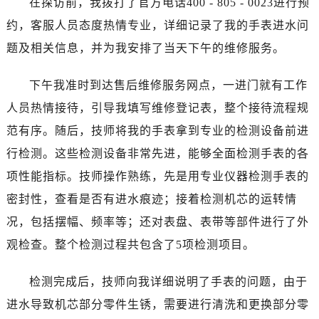
在探访前，我拨打了官方电话400 - 805 - 0023进行预
东莞市东城街道鸿福东路1号民盈国贸中心T1写字楼9层907室（需提前预约）
约，客服人员态度热情专业，详细记录了我的手表进水问
无锡市梁溪区人民中路139号恒隆广场写字楼1座11层1104室（需提前预约）
南通市崇川区工农路57号圆融广场写字楼16层1603室（需提前预约）
题及相关信息，并为我安排了当天下午的维修服务。
苏州市苏州工业园区星港街199号苏州中心办公楼C座22层08室（需提前预约）
下午我准时到达售后维修服务网点，一进门就有工作
武汉市江汉区解放大道686号世界贸易大厦38层09室（需提前预约）
南宁市青秀区金湖路59号地王大厦12楼1224室（需提前预约）
人员热情接待，引导我填写维修登记表，整个接待流程规
合肥市蜀山区潜山路111号万象城华润大厦B座12楼03室（需提前预约）
范有序。随后，技师将我的手表拿到专业的检测设备前进
泉州市丰泽区宝洲路729号浦西万达中心写字楼A座7楼709室（需提前预约）
行检测。这些检测设备非常先进，能够全面检测手表的各
青岛市南区山东路6号华润大厦B座22层04室（需提前预约）
项性能指标。技师操作熟练，先是用专业仪器检测手表的
烟台市芝罘区胜利路139号万达金融中心A座907室（需提前预约）
密封性，查看是否有进水痕迹；接着检测机芯的运转情
长春市朝阳区西安大路727号中银大厦A座(旺进大厦)18层09室（需提前预约）
况，包括摆幅、频率等；还对表盘、表带等部件进行了外
贵阳市南明区都司高架桥路33号亨特国际金融中心14楼14D（需提前预约）
观检查。整个检测过程共包含了5项检测项目。
昆明市盘龙区北京路928号同德昆明广场写字楼10层06室（需提前预约）
石家庄市长安区中山东路39号勒泰中心写字楼B座13层07室（需提前预约）
检测完成后，技师向我详细说明了手表的问题，由于
西安市碑林区南关正街88号华侨城长安国际中心E座6楼10室（需提前预约）
进水导致机芯部分零件生锈，需要进行清洗和更换部分零
海口市龙华区金贸东路5号海口华润大厦B座17层1707室（需提前预约）