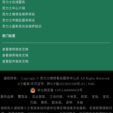
山东省东营市东营区济南路售后服务中心（需提前预约）
劳力士在线服务
劳力士中心介绍
山东省济南市历下区经十路11111号华润中心写字楼（万象城）15层1508室售后服务中心（需提前预约）
劳力士维修及保养项目
山东省济宁市任城区太白楼路售后服务中心（需提前预约）
劳力士中国区服务网点
山东省莱芜市文化南路8号银座商城名表维修一楼名表维修售后服务中心（需提前预约）
劳力士最新资讯及保养知识
山东省临沂市兰山区解放路售后服务中心（需提前预约）
热门标签
山东省日照市东港区烟台路售后服务中心（需提前预约）
山东省泰安市泰山区财源街道泰山大街售后服务中心（需提前预约）
查看维修相关文档
山东省威海市环翠区新威海路89号振华商厦一楼名表维修售后服务中心（需提前预约）
查看保养相关文档
山东省潍坊市奎文区东风东街售后服务中心（需提前预约）
查看配件相关文档
山东省枣庄市滕州市北辛路与善国路交叉口售后服务中心（需提前预约）
山东省淄博市张店区金晶大道售后服务中心（需提前预约）
版权所有：
Copyright ©
劳力士维修售后服务中心点
All Rights Reserved
上海市黄浦区南京东路299号宏伊国际广场写字楼8层806室售后服务中心（需提前预约）
ICP备案/许可证号：
黔ICP备2025055598号-65
|
XML
上海市徐汇区虹桥路3号港汇中心2座37层3705室售后服务中心（需提前预约）
京公网安备 11011306006028号
浙江省杭州市上城区钱江路1366号华润大厦A座5层503-5室售后服务中心（需提前预约）
服务品牌：
劳力士
、百达翡丽、
江诗丹顿、
卡地亚、
积家、
宝珀、
宝玑、
浙江省湖州市吴兴区劳动路售后服务中心（需提前预约）
万国、
萧邦、
欧米茄、
浪琴、
天梭
浙江省嘉兴市南湖区广益路705号嘉兴世界贸易中心A座13层1304室售后服务中心（需提前预约）
如权利人或知情人士发现本站内容存在事实错误或涉及版权、名誉权等侵权问