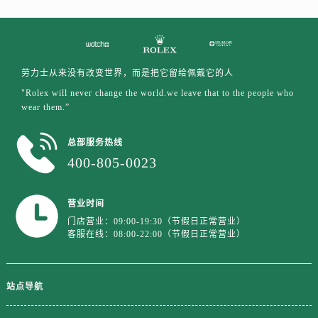
江苏省徐州市鼓楼区淮海东路29号苏宁广场IFC国际金融中心35层3508室售后服务中心（需提前预约）
江苏省盐城市盐都区世纪大道5号盐城金融城写字楼1号楼16层1604室售后服务中心（需提前预约）
江苏省扬州市邗江区国展路29号星耀天地写字楼1号楼18层1803室售后服务中心（需提前预约）
江苏省镇江市京口区中山东路售后服务中心（需提前预约）
劳力士从来没有改变世界，而是把它留给佩戴它的人
江西省抚州市临川区赣东大道售后服务中心（需提前预约）
"Rolex will never change the world.we leave that to the people who
江西省赣州市章贡区文清路售后服务中心（需提前预约）
wear them.”
江西省吉安市吉州区井冈山大道售后服务中心（需提前预约）
总部服务热线
江西省景德镇市珠山区珠山中路售后服务中心（需提前预约）
400-805-0023
江西省九江市浔阳区浔阳路售后服务中心（需提前预约）
江西省南昌市红谷滩新区红谷中大道998号绿地双子塔（中央广场）A1座办公楼14层1407室售后服务中心（需提前预约）
营业时间
江西省萍乡市安源区萍安北大道与康庄路交叉口售后服务中心（需提前预约）
门店营业：09:00-19:30（节假日正常营业）
江西省上饶市信州区滨江西路售后服务中心（需提前预约）
客服在线：08:00-22:00（节假日正常营业）
江西省新余市渝水区北湖西路售后服务中心（需提前预约）
江西省宜春市袁州区中山中路售后服务中心（需提前预约）
江西省鹰潭市月湖区胜利东路售后服务中心（需提前预约）
站点导航
山东省德州市德城区东风中路售后服务中心（需提前预约）