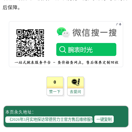
黑龙江省齐齐哈尔市龙沙区龙华路售后服务中心（需提前预约）
后保障。
黑龙江省双鸭山市尖山区新兴大街售后服务中心（需提前预约）
黑龙江省绥化市北林区新华街与康庄路交叉口售后服务中心（需提前预约）
黑龙江省伊春市伊美区通河路售后服务中心（需提前预约）
吉林省白城市洮北区明仁南街售后服务中心（需提前预约）
吉林省白山市浑江区浑江大街售后服务中心（需提前预约）
吉林省吉林市船营区河南街售后服务中心（需提前预约）
吉林省辽源市龙山区人民大街售后服务中心（需提前预约）
吉林省梅河口市新华街道梅河大街售后服务中心（需提前预约）
吉林省四平市铁东区紫气大路与南九经街交汇处售后服务中心（需提前预约）
0
吉林省松原市宁江区五环大街售后服务中心（需提前预约）
赞一下
去提问
吉林省通化市东昌区环通乡江南大街售后服务中心（需提前预约）
吉林省延边市延吉市解放路售后服务中心（需提前预约）
辽宁省鞍山市铁东区站前街售后服务中心（需提前预约）
本页永久地址：
辽宁省本溪市平山区胜利路售后服务中心（需提前预约）
一键复制
辽宁省朝阳市双塔区新华路售后服务中心（需提前预约）