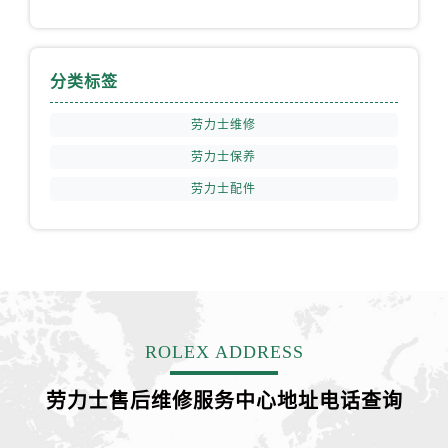
山西省阳泉市郊区平阳东街与新城大道交叉口售后服务中心（需提前预约）
山西省运城市盐湖区河东街售后服务中心（需提前预约）
山西省长治市潞州区英雄中路售后服务中心（需提前预约）
分类标签
山西省太原市迎泽区迎泽街道解放路15号亨得利名表维修授权店3楼售后服务中心（需提前预约）
天津市和平区赤峰道136号天津国际金融中心26层2603室售后服务中心（需提前预约）
劳力士维修
安徽省安庆市迎江区人民路售后服务中心（需提前预约）
劳力士保养
安徽省蚌埠市蚌山区淮河路售后服务中心（需提前预约）
劳力士配件
安徽省亳州市谯城区魏武大道售后服务中心（需提前预约）
安徽省池州市贵池区长江路售后服务中心（需提前预约）
安徽省滁州市琅琊区南谯北路售后服务中心（需提前预约）
安徽省阜阳市颍州区颍州北路售后服务中心（需提前预约）
安徽省淮北市相山区淮海路售后服务中心（需提前预约）
安徽省淮南市田家庵区国庆中路售后服务中心（需提前预约）
ROLEX ADDRESS
安徽省黄山市屯溪区黄山西路售后服务中心（需提前预约）
劳力士售后维修服务中心地址电话查询
安徽省六安市金安区解放中路售后服务中心（需提前预约）
安徽省马鞍山市雨山区湖南西路售后服务中心（需提前预约）