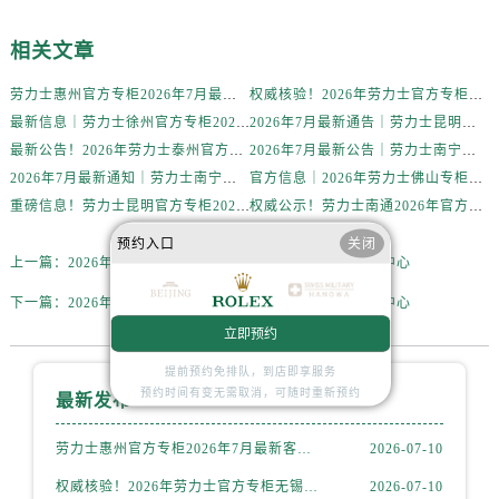
辽宁省丹东市振兴区七经街售后服务中心（需提前预约）
辽宁省抚顺市新抚区东一路售后服务中心（需提前预约）
相关文章
辽宁省阜新市海州区解放大街售后服务中心（需提前预约）
劳力士惠州官方专柜2026年7月最新客户服务热线通告与信息整合
权威核验！2026年劳力士官方专柜无锡客户服务信息公示，附官方服务热线
辽宁省葫芦岛市连山区中央路售后服务中心（需提前预约）
最新信息｜劳力士徐州官方专柜2026年7月客服热线与门店服务指南
2026年7月最新通告｜劳力士昆明官方专柜客户服务热线公告，专柜攻略
辽宁省锦州市古塔区中央大街售后服务中心（需提前预约）
最新公告！2026年劳力士泰州官方专柜客户服务热线，一键核验
2026年7月最新公告｜劳力士南宁官方专柜客户服务热线攻略，专柜信息全面整合
辽宁省辽阳市白塔区新运大街售后服务中心（需提前预约）
2026年7月最新通知｜劳力士南宁官方专柜客户服务热线升级，专柜名录核验
官方信息｜2026年劳力士佛山专柜客户服务电话及门店信息（7月最新）
辽宁省盘锦市兴隆台区石油大街售后服务中心（需提前预约）
重磅信息！劳力士昆明官方专柜2026年7月客户服务热线公告，专柜资料汇总
权威公示！劳力士南通2026年官方专柜客户服务热线，7月信息大公开
辽宁省铁岭市银州区南马路售后服务中心（需提前预约）
预约入口
关闭
辽宁省营口市站前区市府路与渤海大街交叉口售后服务中心（需提前预约）
上一篇：
2026年3月实地探访金华劳力士官方售后维修服务中心
辽宁省沈阳市沈河区中街路137号亨得利名表维修授权店1楼售后服务中心（需提前预约）
下一篇：
2026年3月实地探访太原劳力士官方售后维修服务中心
辽宁省沈阳市沈河区中街路83号亨得利名表维修授权店1楼售后服务中心（需提前预约）
立即预约
北京市朝阳区建国门外大街甲6号华熙国际中心D座11层1102室售后服务中心（需提前预约）
提前预约免排队，到店即享服务
北京市东城区东长安街1号王府井东方广场W3座6层602室售后服务中心（需提前预约）
预约时间有变无需取消，可随时重新预约
最新发布
河北省保定市竞秀区朝阳北大街北国先天下售后服务中心（需提前预约）
内蒙古自治区阿拉善盟市左旗土尔扈特大街售后服务中心（需提前预约）
劳力士惠州官方专柜2026年7月最新客户服务热线通告与信息整合
2026-07-10
内蒙古自治区巴彦淖尔市临河区新华街售后服务中心（需提前预约）
权威核验！2026年劳力士官方专柜无锡客户服务信息公示，附官方服务热线
2026-07-10