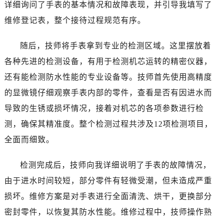
温州市鹿城区锦绣路1067号置信广场10层1015室（需提前预约）
详细询问了手表的基本情况和故障表现，并引导我填写了
哈尔滨市道里区友谊西路600号富力中心T2座写字楼29层03室（需提前预约）
维修登记表，整个接待过程规范有序。
大连市中山区人民路15号国际金融大厦7层G室（需提前预约）
佛山市禅城区季华五路57号万科金融中心C座12层1205室（需提前预约）
随后，技师将手表拿到专业的检测区域。这里摆放着
东莞市东城街道鸿福东路1号民盈国贸中心T1写字楼9层907室（需提前预约）
各种先进的检测设备，有用于检测机芯运转的精密仪器，
无锡市梁溪区人民中路139号恒隆广场写字楼1座11层1104室（需提前预约）
还有能检测防水性能的专业设备等。技师首先使用高精度
南通市崇川区工农路57号圆融广场写字楼16层1603室（需提前预约）
的显微镜仔细观察手表内部的零件，查看是否有因进水而
苏州市苏州工业园区星港街199号苏州中心办公楼C座22层08室（需提前预约）
导致的生锈或损坏情况，接着对机芯的各项参数进行检
武汉市江汉区解放大道686号世界贸易大厦38层09室（需提前预约）
测，确保其精准度。整个检测过程共涉及12项检测项目，
南宁市青秀区金湖路59号地王大厦12楼1224室（需提前预约）
全面而细致。
合肥市蜀山区潜山路111号万象城华润大厦B座12楼03室（需提前预约）
泉州市丰泽区宝洲路729号浦西万达中心写字楼A座7楼709室（需提前预约）
检测完成后，技师向我详细说明了手表的故障情况，
青岛市南区山东路6号华润大厦B座22层04室（需提前预约）
由于进水时间较短，部分零件有轻微受潮，但未造成严重
烟台市芝罘区胜利路139号万达金融中心A座907室（需提前预约）
长春市朝阳区西安大路727号中银大厦A座(旺进大厦)18层09室（需提前预约）
损坏。维修方案是对手表进行全面清洗、烘干，更换部分
贵阳市南明区都司高架桥路33号亨特国际金融中心14楼14D（需提前预约）
密封零件，以恢复其防水性能。维修过程中，技师操作熟