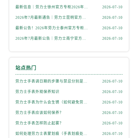
内蒙古自治区包头市青山区幸福路甲3号王府井百货名表维修售后服务中心（需提前预约）
最新信息｜劳力士徐州官方专柜2026年7月客服热线与门店服务指南
2026-07-10
内蒙古自治区赤峰市红山区哈达街售后服务中心（需提前预约）
2026年7月最新通告｜劳力士昆明官方专柜客户服务热线公告，专柜攻略
2026-07-10
内蒙古自治区鄂尔多斯市东胜区伊金霍洛街售后服务中心（需提前预约）
最新公告！2026年劳力士泰州官方专柜客户服务热线，一键核验
2026-07-10
内蒙古自治区呼伦贝尔市海拉尔区中央街售后服务中心（需提前预约）
内蒙古自治区通辽市科尔沁区明仁大街售后服务中心（需提前预约）
2026年7月最新公告｜劳力士南宁官方专柜客户服务热线攻略，专柜信息全面整合
2026-07-10
内蒙古自治区乌海市海勃湾区人民南路售后服务中心（需提前预约）
内蒙古自治区乌兰察布市集宁区恩和大街售后服务中心（需提前预约）
内蒙古自治区锡林郭勒盟市锡林浩特市光明街与额尔敦路交叉口售后服务中心（需提前预约）
站点热门
内蒙古自治区兴安盟市乌兰浩特市兴安大街售后服务中心（需提前预约）
山西省大同市平城区迎宾街售后服务中心（需提前预约）
劳力士手表调日期的步骤与禁忌分别是什么？
2026-07-10
山西省晋城市城区黄华街售后服务中心（需提前预约）
劳力士手表外观保养知识
2026-07-10
山西省晋中市榆次区顺城街售后服务中心（需提前预约）
劳力士手表为什么会生锈（如何避免劳力士生锈？）
2026-07-10
山西省临汾市尧都区解放路售后服务中心（需提前预约）
劳力士手表应该如何保养？
2026-07-10
山西省吕梁市离石区永宁中路与建设街交叉口售后服务中心（需提前预约）
山西省朔州市朔城区怡西路与鄯阳西街交汇处售后服务中心（需提前预约）
劳力士手表怎样防止起雾？
2026-07-10
山西省忻州市忻府区和平东街与七一南路交叉口售后服务中心（需提前预约）
如何处理劳力士表蒙划痕（手表划痕处理小技巧）
2026-07-10