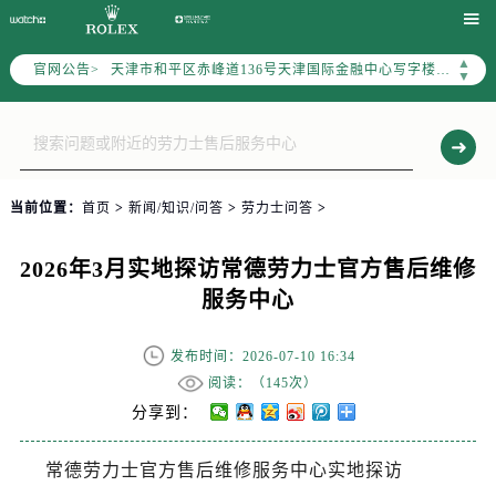
北京市东城区东长安街1号东方广场写字楼W3座6层602室（需提前预约）


北京市朝阳区建国门外大街甲6号华熙国际中心写字楼D座11层1102室（需提前预约）
▲
官网公告>
天津市和平区赤峰道136号天津国际金融中心写字楼26层2603室（需提前预约）
▼
上海市徐汇区虹桥路3号港汇中心写字楼2座37层3705室（需提前预约）
上海市黄浦区南京东路299号宏伊国际广场写字楼8层806室（需提前预约）
南京市秦淮区中山南路1号（新街口）南京中心写字楼22层C1-1室（需提前预约）
常州市新北区龙锦路1590号现代传媒中心写字楼5号楼10层1008室（需提前预约）
当前位置：
首页
>
新闻/知识/问答
>
劳力士问答
>
徐州市鼓楼区淮海东路29号苏宁广场IFC国际金融中心写字楼35层3508室（需提前预约）
扬州市邗江区国展路29号星耀天地写字楼1号楼18层1803室（需提前预约）
2026年3月实地探访常德劳力士官方售后维修
盐城市盐都区世纪大道5号盐城金融城写字楼1号楼16层1604室（需提前预约）
服务中心
泰州市海陵区永定东路399号置地商务中心东塔写字楼（华润万象城）17层1706室（需提前预约）
宁波市江北区大闸南路500号来福士广场办公楼20层2009室（需提前预约）
发布时间：2026-07-10 16:34
杭州市上城区钱江路1366号华润大厦写字楼A座5层503-5室（需提前预约）
阅读：（
145次）
金华市金东区东市南街777号金华万达广场写字楼4号楼22层2209室（需提前预约）
分享到：
绍兴市越城区胜利东路379号世茂天际中心写字楼8层805室（需提前预约）
常德劳力士官方售后维修服务中心实地探访
嘉兴市南湖区广益路705号嘉兴世界贸易中心写字楼A座13层1304室（需提前预约）