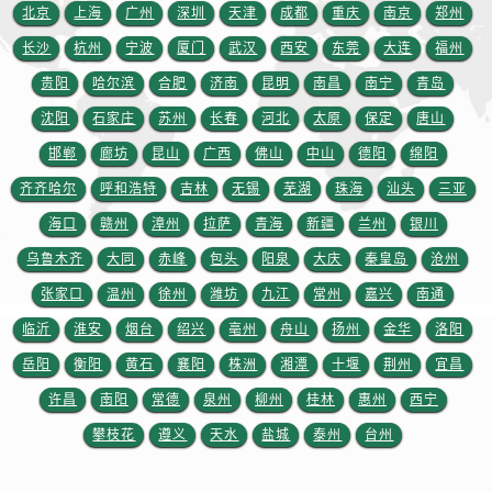
安徽省宿州市埇桥区人民中路售后服务中心（需提前预约）
北京
上海
广州
深圳
天津
成都
重庆
南京
郑州
安徽省铜陵市铜官区石城大道售后服务中心（需提前预约）
长沙
杭州
宁波
厦门
武汉
西安
东莞
大连
福州
安徽省芜湖市镜湖区中山路步行街售后服务中心（需提前预约）
贵阳
哈尔滨
合肥
济南
昆明
南昌
南宁
青岛
安徽省宣城市宣州区叠嶂西路售后服务中心（需提前预约）
沈阳
石家庄
苏州
长春
河北
太原
保定
唐山
福建省龙岩市新罗区九一南路售后服务中心（需提前预约）
邯郸
廊坊
昆山
广西
佛山
中山
德阳
绵阳
福建省南平市建阳区人民西路售后服务中心（需提前预约）
齐齐哈尔
呼和浩特
吉林
无锡
芜湖
珠海
汕头
三亚
福建省宁德市蕉城区天湖东路售后服务中心（需提前预约）
福建省莆田市城厢区霞林街道荔华东大道售后服务中心（需提前预约）
海口
赣州
漳州
拉萨
青海
新疆
兰州
银川
福建省三明市三元区东乾二路售后服务中心（需提前预约）
乌鲁木齐
大同
赤峰
包头
阳泉
大庆
秦皇岛
沧州
福建省漳州市龙文区步港路售后服务中心（需提前预约）
张家口
温州
徐州
潍坊
九江
常州
嘉兴
南通
江苏省常州市新北区龙锦路1590号现代传媒中心5号楼10层1008室售后服务中心（需提前预约）
临沂
淮安
烟台
绍兴
亳州
舟山
扬州
金华
洛阳
江苏省淮安市清江浦区淮海北路售后服务中心（需提前预约）
岳阳
衡阳
黄石
襄阳
株洲
湘潭
十堰
荆州
宜昌
江苏省连云港市海州区通灌北路售后服务中心（需提前预约）
许昌
南阳
常德
泉州
柳州
桂林
惠州
西宁
江苏省南京市秦淮区中山南路1号南京中心22层22-C1-C3室售后服务中心（需提前预约）
攀枝花
遵义
天水
盐城
泰州
台州
江苏省宿迁市宿城区西湖路售后服务中心（需提前预约）
江苏省泰州市海陵区永定东路399号置地商务中心东塔（华润万象城）17层1706室售后服务中心（需提前预约）