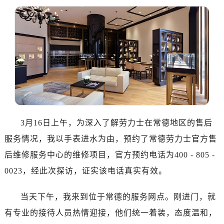
南昌市红谷滩新区红谷中大道998号绿地双子塔（中央广场）A1座办公楼14层07室（需提前预约）
济南市历下区经十路11111号华润中心写字楼（万象城）15层1508室（需提前预约）
广州市天河区天河路230号万菱汇国际中心写字楼A塔7层704室（需提前预约）
广州市越秀区环市东路371-375号世界贸易中心大厦南塔写字楼15层07室（需提前预约）
深圳市罗湖区深南东路5001号华润大厦写字楼17层1701室（需提前预约）
惠州市惠城区江北文昌一路7号华贸大厦写字楼1座30层05室（需提前预约）
厦门市思明区湖滨东路95号华润大厦写字楼B座11层1104室（需提前预约）
福州市鼓楼区五四路128-1号恒力城写字楼15层03室（需提前预约）
成都市锦江区人民东路6号SAC东原中心写字楼24层2406B室（需提前预约）
3月16日上午，为深入了解劳力士在常德地区的售后
重庆市江北区观音桥步行街2号融恒时代广场写字楼9层902室（需提前预约）
服务情况，我以手表进水为由，预约了常德劳力士官方售
长沙市芙蓉区定王台街道建湘路393号世茂环球金融中心写字楼（芙蓉广场）10层13室（需提前预约）
后维修服务中心的维修项目，官方预约电话为400 - 805 -
郑州市二七区铭功路10号华润大厦写字楼29层2905室（需提前预约）
0023，经此次探访，证实该电话真实有效。
太原市迎泽区解放路15号亨得利名表服务中心（品牌授权店）3层整层（需提前预约）
沈阳市沈河区中街路137号亨得利名表服务中心（品牌授权店）1层整层（需提前预约）
当天下午，我来到位于常德的服务网点。刚进门，就
沈阳市沈河区中街路83号亨得利名表服务中心（品牌授权店）1层整层（需提前预约）
有专业的接待人员热情迎接，他们统一着装，态度温和，
乌鲁木齐市天山区红山路26号时代广场（CCMALL）C座17层17-B（需提前预约）