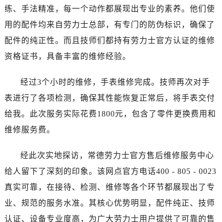
昆明市盘龙区北京路928号同德昆明广场写字楼10层06室（需提前预约）
练、手法精准，每一个动作都展现出专业的素养。他们使
石家庄市长安区中山东路39号勒泰中心写字楼B座13层07室（需提前预约）
用的配件均来自劳力士总部，有专门的防伪标识，确保了
西安市碑林区南关正街88号华侨城长安国际中心E座6楼10室（需提前预约）
配件的纯正性。而且技师们都持有劳力士官方认证的维修
海口市龙华区金贸东路5号海口华润大厦B座17层1707室（需提前预约）
资格证书，具备丰富的维修经验。
唐山市路南区新华东道100号万达广场写字楼A座10层1002室（需提前预约）
台州市椒江区东海大道1800号腾达中心东1幢20楼2002室（需提前预约）
经过3个小时的维修，手表维修完成。技师再次对手
内蒙古自治区呼和浩特市玉泉区大学西街70号华润万象城写字楼（鄂尔多斯大厦）23层2326室（需提前预约）
表进行了各项检测，确保其性能恢复正常后，将手表交付
甘肃省兰州市七里河区西津西路16号兰州中心写字楼21层2102室（需提前预约）
给我。此次服务实际花费1800元，包含了零件更换费用和
重庆市解放碑渝中区民权路28号英利国际金融中心写字楼20层01室（需提前预约）
黑龙江省大庆市萨尔图区会战大街售后服务中心（需提前预约）
维修服务费。
黑龙江省鹤岗市向阳区红军路售后服务中心（需提前预约）
经此次实地探访，常德劳力士官方售后维修服务中心
黑龙江省黑河市爱辉区中央街售后服务中心（需提前预约）
黑龙江省鸡西市鸡冠区红军路售后服务中心（需提前预约）
给人留下了深刻的印象。该网点官方电话400 - 805 - 0023
黑龙江省佳木斯市向阳区长安路售后服务中心（需提前预约）
真实可靠，在接待、检测、维修等各个环节都展现出了专
黑龙江省牡丹江市东安区太平路售后服务中心（需提前预约）
业、规范的服务水准。其核心优势明显，配件纯正、技师
黑龙江省七台河市桃山区大同街售后服务中心（需提前预约）
认证、设备专业度高，为广大劳力士用户提供了可靠的售