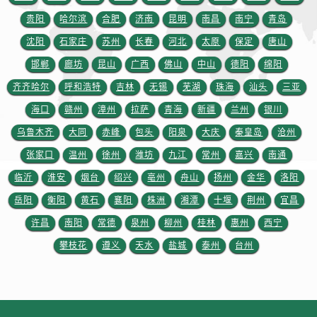
安徽省铜陵市铜官区石城大道售后服务中心（需提前预约）
贵阳
哈尔滨
合肥
济南
昆明
南昌
南宁
青岛
安徽省芜湖市镜湖区中山路步行街售后服务中心（需提前预约）
沈阳
石家庄
苏州
长春
河北
太原
保定
唐山
安徽省宣城市宣州区叠嶂西路售后服务中心（需提前预约）
福建省龙岩市新罗区九一南路售后服务中心（需提前预约）
邯郸
廊坊
昆山
广西
佛山
中山
德阳
绵阳
福建省南平市建阳区人民西路售后服务中心（需提前预约）
齐齐哈尔
呼和浩特
吉林
无锡
芜湖
珠海
汕头
三亚
福建省宁德市蕉城区天湖东路售后服务中心（需提前预约）
海口
赣州
漳州
拉萨
青海
新疆
兰州
银川
福建省莆田市城厢区霞林街道荔华东大道售后服务中心（需提前预约）
乌鲁木齐
大同
赤峰
包头
阳泉
大庆
秦皇岛
沧州
福建省三明市三元区东乾二路售后服务中心（需提前预约）
张家口
温州
徐州
潍坊
九江
常州
嘉兴
南通
福建省漳州市龙文区步港路售后服务中心（需提前预约）
临沂
淮安
烟台
绍兴
亳州
舟山
扬州
金华
洛阳
江苏省常州市新北区龙锦路1590号现代传媒中心5号楼10层1008室售后服务中心（需提前预约）
岳阳
衡阳
黄石
襄阳
株洲
湘潭
十堰
荆州
宜昌
江苏省淮安市清江浦区淮海北路售后服务中心（需提前预约）
江苏省连云港市海州区通灌北路售后服务中心（需提前预约）
许昌
南阳
常德
泉州
柳州
桂林
惠州
西宁
江苏省南京市秦淮区中山南路1号南京中心22层22-C1-C3室售后服务中心（需提前预约）
攀枝花
遵义
天水
盐城
泰州
台州
江苏省宿迁市宿城区西湖路售后服务中心（需提前预约）
江苏省泰州市海陵区永定东路399号置地商务中心东塔（华润万象城）17层1706室售后服务中心（需提前预约）
江苏省徐州市鼓楼区淮海东路29号苏宁广场IFC国际金融中心35层3508室售后服务中心（需提前预约）