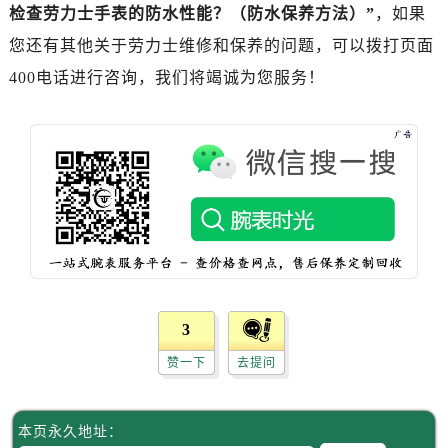
黑龙江省双鸭山市尖山区新兴大街售后服务中心（需提前预约）
检查劳力士手表的防水性能？（防水保养方法）”
，如果
黑龙江省绥化市北林区新华街与康庄路交叉口售后服务中心（需提前预约）
您还有其他关于劳力士维修和保养的问题，可以拨打页面
黑龙江省伊春市伊美区通河路售后服务中心（需提前预约）
400电话进行咨询，我们将竭诚为您服务！
吉林省白城市洮北区明仁南街售后服务中心（需提前预约）
吉林省白山市浑江区浑江大街售后服务中心（需提前预约）
吉林省吉林市船营区河南街售后服务中心（需提前预约）
吉林省辽源市龙山区人民大街售后服务中心（需提前预约）
吉林省梅河口市新华街道梅河大街售后服务中心（需提前预约）
吉林省四平市铁东区紫气大路与南九经街交汇处售后服务中心（需提前预约）
吉林省松原市宁江区五环大街售后服务中心（需提前预约）
吉林省通化市东昌区环通乡江南大街售后服务中心（需提前预约）
吉林省延边市延吉市解放路售后服务中心（需提前预约）
3
辽宁省鞍山市铁东区站前街售后服务中心（需提前预约）
赞一下
去提问
辽宁省本溪市平山区胜利路售后服务中心（需提前预约）
辽宁省朝阳市双塔区新华路售后服务中心（需提前预约）
辽宁省丹东市振兴区七经街售后服务中心（需提前预约）
本页永久地址：