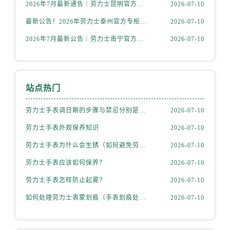
内蒙古自治区赤峰市红山区哈达街售后服务中心（需提前预约）
2026年7月最新通告｜劳力士昆明官方专柜客户服务热线公告，专柜攻略
2026-07-10
内蒙古自治区鄂尔多斯市东胜区伊金霍洛街售后服务中心（需提前预约）
最新公告！2026年劳力士泰州官方专柜客户服务热线，一键核验
2026-07-10
内蒙古自治区呼伦贝尔市海拉尔区中央街售后服务中心（需提前预约）
2026年7月最新公告｜劳力士南宁官方专柜客户服务热线攻略，专柜信息全面整合
2026-07-10
内蒙古自治区通辽市科尔沁区明仁大街售后服务中心（需提前预约）
内蒙古自治区乌海市海勃湾区人民南路售后服务中心（需提前预约）
内蒙古自治区乌兰察布市集宁区恩和大街售后服务中心（需提前预约）
站点热门
内蒙古自治区锡林郭勒盟市锡林浩特市光明街与额尔敦路交叉口售后服务中心（需提前预约）
内蒙古自治区兴安盟市乌兰浩特市兴安大街售后服务中心（需提前预约）
劳力士手表调日期的步骤与禁忌分别是什么？
2026-07-10
山西省大同市平城区迎宾街售后服务中心（需提前预约）
劳力士手表外观保养知识
2026-07-10
山西省晋城市城区黄华街售后服务中心（需提前预约）
劳力士手表为什么会生锈（如何避免劳力士生锈？）
2026-07-10
山西省晋中市榆次区顺城街售后服务中心（需提前预约）
山西省临汾市尧都区解放路售后服务中心（需提前预约）
劳力士手表应该如何保养？
2026-07-10
山西省吕梁市离石区永宁中路与建设街交叉口售后服务中心（需提前预约）
劳力士手表怎样防止起雾？
2026-07-10
山西省朔州市朔城区怡西路与鄯阳西街交汇处售后服务中心（需提前预约）
如何处理劳力士表蒙划痕（手表划痕处理小技巧）
2026-07-10
山西省忻州市忻府区和平东街与七一南路交叉口售后服务中心（需提前预约）
山西省阳泉市郊区平阳东街与新城大道交叉口售后服务中心（需提前预约）