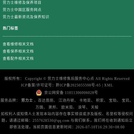
山东省济南市历下区经十路11111号华润中心写字楼（万象城）15层1508室售后服务中心（需提前预约）
劳力士维修及保养项目
劳力士中国区服务网点
山东省济宁市任城区太白楼路售后服务中心（需提前预约）
劳力士最新资讯及保养知识
山东省莱芜市文化南路8号银座商城名表维修一楼名表维修售后服务中心（需提前预约）
山东省临沂市兰山区解放路售后服务中心（需提前预约）
热门标签
山东省日照市东港区烟台路售后服务中心（需提前预约）
山东省泰安市泰山区财源街道泰山大街售后服务中心（需提前预约）
查看维修相关文档
查看保养相关文档
山东省威海市环翠区新威海路89号振华商厦一楼名表维修售后服务中心（需提前预约）
查看配件相关文档
山东省潍坊市奎文区东风东街售后服务中心（需提前预约）
山东省枣庄市滕州市北辛路与善国路交叉口售后服务中心（需提前预约）
山东省淄博市张店区金晶大道售后服务中心（需提前预约）
版权所有：
Copyright ©
劳力士维修售后服务中心点
All Rights Reserved
ICP备案/许可证号：
黔ICP备2025055598号-65
|
XML
上海市黄浦区南京东路299号宏伊国际广场写字楼8层806室售后服务中心（需提前预约）
京公网安备 11011306006028号
上海市徐汇区虹桥路3号港汇中心2座37层3705室售后服务中心（需提前预约）
服务品牌：
劳力士
、百达翡丽、
江诗丹顿、
卡地亚、
积家、
宝珀、
宝玑、
浙江省杭州市上城区钱江路1366号华润大厦A座5层503-5室售后服务中心（需提前预约）
万国、
萧邦、
欧米茄、
浪琴、
天梭
浙江省湖州市吴兴区劳动路售后服务中心（需提前预约）
如权利人或知情人士发现本站内容存在事实错误或涉及版权、名誉权等侵权问
浙江省嘉兴市南湖区广益路705号嘉兴世界贸易中心A座13层1304室售后服务中心（需提前预约）
题，请通过邮箱：2557628530@qq.com 与我们联系，我们将在收到通知后立
即依法处理。当前页面信息更新时间：2026-07-10T16:29:30+08:00
浙江省金华市金东区东市南街777号金华万达广场4号楼22楼2209室售后服务中心（需提前预约）