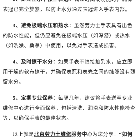
石家庄市长安区中山东路39号勒泰中心写字楼B座13层07室（需提前预约）
表冠已完全旋紧，以防止水分通过表冠进入手表内部。
西安市碑林区南关正街88号华侨城长安国际中心E座6楼10室（需提前预约）
海口市龙华区金贸东路5号海口华润大厦B座17层1707室（需提前预约）
3、避免极端水压和热水：
虽然劳力士手表具有出色
唐山市路南区新华东道100号万达广场写字楼A座10层1002室（需提前预约）
的防水性能，但仍应避免在极端水压（如深潜）或热水
台州市椒江区东海大道1800号腾达中心东1幢20楼2002室（需提前预约）
（如洗澡、桑拿）中使用，以免对手表造成损害。
内蒙古自治区呼和浩特市玉泉区大学西街70号华润万象城写字楼（鄂尔多斯大厦）23层2326室（需提前预约）
甘肃省兰州市七里河区西津西路16号兰州中心写字楼21层2102室（需提前预约）
4、及时擦干水分：
如果手表不慎接触到水，应立即
重庆市解放碑渝中区民权路28号英利国际金融中心写字楼20层01室（需提前预约）
用干燥的软布擦干，并确保表冠和表壳之间的缝隙没有残
黑龙江省大庆市萨尔图区会战大街售后服务中心（需提前预约）
黑龙江省鹤岗市向阳区红军路售后服务中心（需提前预约）
留水分。
黑龙江省黑河市爱辉区中央街售后服务中心（需提前预约）
5、定期专业保养：
每隔几年，建议将手表送至专业
黑龙江省鸡西市鸡冠区红军路售后服务中心（需提前预约）
黑龙江省佳木斯市向阳区长安路售后服务中心（需提前预约）
维修中心进行全面保养，包括清洗、润滑和防水性能检查
黑龙江省牡丹江市东安区太平路售后服务中心（需提前预约）
等，以确保手表的最佳状态。
黑龙江省七台河市桃山区大同街售后服务中心（需提前预约）
黑龙江省齐齐哈尔市龙沙区龙华路售后服务中心（需提前预约）
以上就是
北京劳力士维修
服务中心
为您分享：
“如何