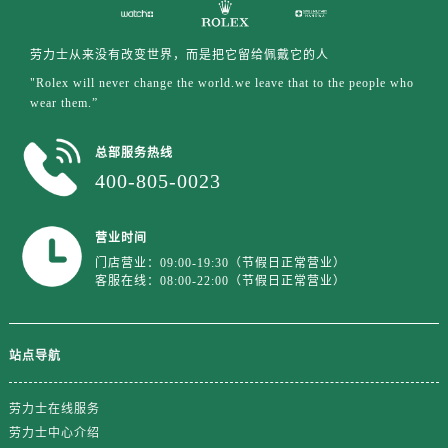
江苏省盐城市盐都区世纪大道5号盐城金融城写字楼1号楼16层1604室售后服务中心（需提前预约）
江苏省扬州市邗江区国展路29号星耀天地写字楼1号楼18层1803室售后服务中心（需提前预约）
劳力士从来没有改变世界，而是把它留给佩戴它的人
江苏省镇江市京口区中山东路售后服务中心（需提前预约）
"Rolex will never change the world.we leave that to the people who
江西省抚州市临川区赣东大道售后服务中心（需提前预约）
wear them.”
江西省赣州市章贡区文清路售后服务中心（需提前预约）
江西省吉安市吉州区井冈山大道售后服务中心（需提前预约）
总部服务热线
江西省景德镇市珠山区珠山中路售后服务中心（需提前预约）
400-805-0023
江西省九江市浔阳区浔阳路售后服务中心（需提前预约）
江西省南昌市红谷滩新区红谷中大道998号绿地双子塔（中央广场）A1座办公楼14层1407室售后服务中心（需提前预约）
营业时间
江西省萍乡市安源区萍安北大道与康庄路交叉口售后服务中心（需提前预约）
门店营业：09:00-19:30（节假日正常营业）
客服在线：08:00-22:00（节假日正常营业）
江西省上饶市信州区滨江西路售后服务中心（需提前预约）
江西省新余市渝水区北湖西路售后服务中心（需提前预约）
江西省宜春市袁州区中山中路售后服务中心（需提前预约）
站点导航
江西省鹰潭市月湖区胜利东路售后服务中心（需提前预约）
山东省德州市德城区东风中路售后服务中心（需提前预约）
劳力士在线服务
山东省东营市东营区济南路售后服务中心（需提前预约）
劳力士中心介绍