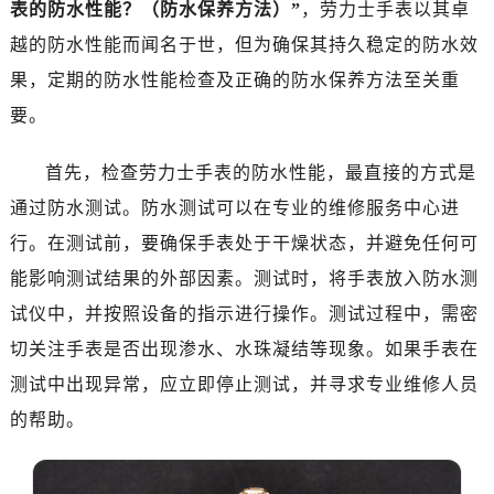
表的防水性能？（防水保养方法）”
，劳力士手表以其卓
济南市历下区经十路11111号华润中心写字楼（万象城）15层1508室（需提前预约）
广州市天河区天河路230号万菱汇国际中心写字楼A塔7层704室（需提前预约）
越的防水性能而闻名于世，但为确保其持久稳定的防水效
广州市越秀区环市东路371-375号世界贸易中心大厦南塔写字楼15层07室（需提前预约）
果，定期的防水性能检查及正确的防水保养方法至关重
深圳市罗湖区深南东路5001号华润大厦写字楼17层1701室（需提前预约）
要。
惠州市惠城区江北文昌一路7号华贸大厦写字楼1座30层05室（需提前预约）
厦门市思明区湖滨东路95号华润大厦写字楼B座11层1104室（需提前预约）
首先，检查劳力士手表的防水性能，最直接的方式是
福州市鼓楼区五四路128-1号恒力城写字楼15层03室（需提前预约）
通过防水测试。防水测试可以在专业的维修服务中心进
成都市锦江区人民东路6号SAC东原中心写字楼24层2406B室（需提前预约）
行。在测试前，要确保手表处于干燥状态，并避免任何可
重庆市江北区观音桥步行街2号融恒时代广场写字楼9层902室（需提前预约）
能影响测试结果的外部因素。测试时，将手表放入防水测
长沙市芙蓉区定王台街道建湘路393号世茂环球金融中心写字楼（芙蓉广场）10层13室（需提前预约）
试仪中，并按照设备的指示进行操作。测试过程中，需密
郑州市二七区铭功路10号华润大厦写字楼29层2905室（需提前预约）
切关注手表是否出现渗水、水珠凝结等现象。如果手表在
太原市迎泽区解放路15号亨得利名表服务中心（品牌授权店）3层整层（需提前预约）
沈阳市沈河区中街路137号亨得利名表服务中心（品牌授权店）1层整层（需提前预约）
测试中出现异常，应立即停止测试，并寻求专业维修人员
沈阳市沈河区中街路83号亨得利名表服务中心（品牌授权店）1层整层（需提前预约）
的帮助。
乌鲁木齐市天山区红山路26号时代广场（CCMALL）C座17层17-B（需提前预约）
温州市鹿城区锦绣路1067号置信广场10层1015室（需提前预约）