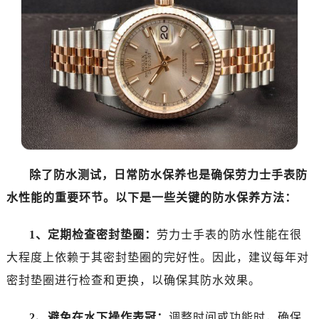
哈尔滨市道里区友谊西路600号富力中心T2座写字楼29层03室（需提前预约）
大连市中山区人民路15号国际金融大厦7层G室（需提前预约）
佛山市禅城区季华五路57号万科金融中心C座12层1205室（需提前预约）
东莞市东城街道鸿福东路1号民盈国贸中心T1写字楼9层907室（需提前预约）
无锡市梁溪区人民中路139号恒隆广场写字楼1座11层1104室（需提前预约）
南通市崇川区工农路57号圆融广场写字楼16层1603室（需提前预约）
苏州市苏州工业园区星港街199号苏州中心办公楼C座22层08室（需提前预约）
武汉市江汉区解放大道686号世界贸易大厦38层09室（需提前预约）
南宁市青秀区金湖路59号地王大厦12楼1224室（需提前预约）
除了防水测试，日常防水保养也是确保劳力士手表防
合肥市蜀山区潜山路111号万象城华润大厦B座12楼03室（需提前预约）
水性能的重要环节。以下是一些关键的防水保养方法：
泉州市丰泽区宝洲路729号浦西万达中心写字楼A座7楼709室（需提前预约）
青岛市南区山东路6号华润大厦B座22层04室（需提前预约）
1、定期检查密封垫圈：
劳力士手表的防水性能在很
烟台市芝罘区胜利路139号万达金融中心A座907室（需提前预约）
大程度上依赖于其密封垫圈的完好性。因此，建议每年对
长春市朝阳区西安大路727号中银大厦A座(旺进大厦)18层09室（需提前预约）
密封垫圈进行检查和更换，以确保其防水效果。
贵阳市南明区都司高架桥路33号亨特国际金融中心14楼14D（需提前预约）
昆明市盘龙区北京路928号同德昆明广场写字楼10层06室（需提前预约）
2、避免在水下操作表冠：
调整时间或功能时，确保