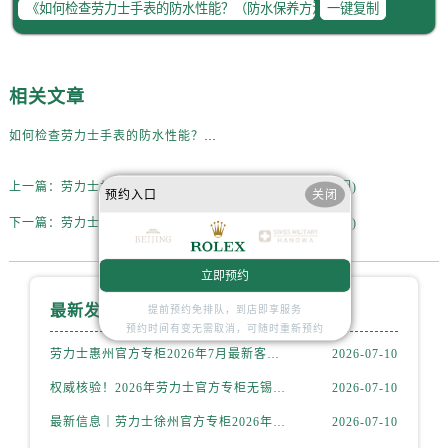
辽宁省抚顺市新抚区东一路售后服务中心（需提前预约）
一键复制
辽宁省阜新市海州区解放大街售后服务中心（需提前预约）
辽宁省葫芦岛市连山区中央路售后服务中心（需提前预约）
辽宁省锦州市古塔区中央大街售后服务中心（需提前预约）
相关文章
辽宁省辽阳市白塔区新运大街售后服务中心（需提前预约）
如何检查劳力士手表的防水性能？（防水保养方法）
辽宁省盘锦市兴隆台区石油大街售后服务中心（需提前预约）
辽宁省铁岭市银州区南马路售后服务中心（需提前预约）
上一篇：
劳力士机芯生锈的表现是什么呢？(机芯生锈的原因)
预约入口
关闭
辽宁省营口市站前区市府路与渤海大街交叉口售后服务中心（需提前预约）
下一篇：
劳力士手表进行表带翻新的原因(表带翻新必不可少)
辽宁省沈阳市沈河区中街路137号亨得利名表维修授权店1楼售后服务中心（需提前预约）
辽宁省沈阳市沈河区中街路83号亨得利名表维修授权店1楼售后服务中心（需提前预约）
立即预约
北京市朝阳区建国门外大街甲6号华熙国际中心D座11层1102室售后服务中心（需提前预约）
最新发布
提前预约免排队，到店即享服务
北京市东城区东长安街1号王府井东方广场W3座6层602室售后服务中心（需提前预约）
预约时间有变无需取消，可随时重新预约
河北省保定市竞秀区朝阳北大街北国先天下售后服务中心（需提前预约）
劳力士惠州官方专柜2026年7月最新客户服务热线通告与信息整合
2026-07-10
内蒙古自治区阿拉善盟市左旗土尔扈特大街售后服务中心（需提前预约）
权威核验！2026年劳力士官方专柜无锡客户服务信息公示，附官方服务热线
2026-07-10
内蒙古自治区巴彦淖尔市临河区新华街售后服务中心（需提前预约）
最新信息｜劳力士徐州官方专柜2026年7月客服热线与门店服务指南
2026-07-10
内蒙古自治区包头市青山区幸福路甲3号王府井百货名表维修售后服务中心（需提前预约）