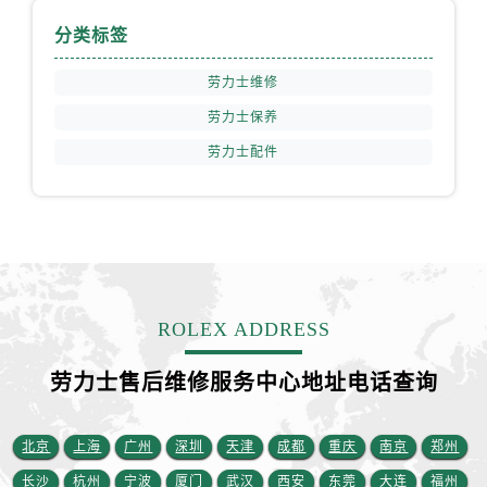
山西省运城市盐湖区河东街售后服务中心（需提前预约）
分类标签
山西省长治市潞州区英雄中路售后服务中心（需提前预约）
山西省太原市迎泽区迎泽街道解放路15号亨得利名表维修授权店3楼售后服务中心（需提前预约）
劳力士维修
天津市和平区赤峰道136号天津国际金融中心26层2603室售后服务中心（需提前预约）
劳力士保养
安徽省安庆市迎江区人民路售后服务中心（需提前预约）
劳力士配件
安徽省蚌埠市蚌山区淮河路售后服务中心（需提前预约）
安徽省亳州市谯城区魏武大道售后服务中心（需提前预约）
安徽省池州市贵池区长江路售后服务中心（需提前预约）
安徽省滁州市琅琊区南谯北路售后服务中心（需提前预约）
安徽省阜阳市颍州区颍州北路售后服务中心（需提前预约）
安徽省淮北市相山区淮海路售后服务中心（需提前预约）
ROLEX ADDRESS
安徽省淮南市田家庵区国庆中路售后服务中心（需提前预约）
安徽省黄山市屯溪区黄山西路售后服务中心（需提前预约）
劳力士售后维修服务中心地址电话查询
安徽省六安市金安区解放中路售后服务中心（需提前预约）
安徽省马鞍山市雨山区湖南西路售后服务中心（需提前预约）
北京
上海
广州
深圳
天津
成都
重庆
南京
郑州
安徽省宿州市埇桥区人民中路售后服务中心（需提前预约）
长沙
杭州
宁波
厦门
武汉
西安
东莞
大连
福州