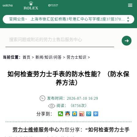
北京市朝阳区建国门外大街甲6号华熙国际中心写字楼D座11层1102室（需提前预约）


天津市和平区赤峰道136号天津国际金融中心写字楼26层2603室（需提前预约）
▲
官网公告>
上海市徐汇区虹桥路3号港汇中心写字楼2座37层3705室（需提前预约）
▼
上海市黄浦区南京东路299号宏伊国际广场写字楼8层806室（需提前预约）
南京市秦淮区中山南路1号（新街口）南京中心写字楼22层C1-1室（需提前预约）
常州市新北区龙锦路1590号现代传媒中心写字楼5号楼10层1008室（需提前预约）
徐州市鼓楼区淮海东路29号苏宁广场IFC国际金融中心写字楼35层3508室（需提前预约）
当前位置：
首页
>
新闻/知识/问答
>
劳力士知识
>
扬州市邗江区国展路29号星耀天地写字楼1号楼18层1803室（需提前预约）
盐城市盐都区世纪大道5号盐城金融城写字楼1号楼16层1604室（需提前预约）
如何检查劳力士手表的防水性能？（防水保
泰州市海陵区永定东路399号置地商务中心东塔写字楼（华润万象城）17层1706室（需提前预约）
养方法）
宁波市江北区大闸南路500号来福士广场办公楼20层2009室（需提前预约）
杭州市上城区钱江路1366号华润大厦写字楼A座5层503-5室（需提前预约）
发布时间：2026-07-10 16:29
金华市金东区东市南街777号金华万达广场写字楼4号楼22层2209室（需提前预约）
阅读：（
8756次）
绍兴市越城区胜利东路379号世茂天际中心写字楼8层805室（需提前预约）
分享到：
嘉兴市南湖区广益路705号嘉兴世界贸易中心写字楼A座13层1304室（需提前预约）
劳力士维修
服务中心
为您分享：
“如何检查劳力士手
南昌市红谷滩新区红谷中大道998号绿地双子塔（中央广场）A1座办公楼14层07室（需提前预约）